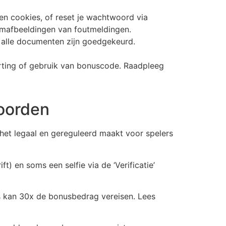
 en cookies, of reset je wachtwoord via
rmafbeeldingen van foutmeldingen.
 alle documenten zijn goedgekeurd.
orting of gebruik van bonuscode. Raadpleeg
woorden
 het legaal en gereguleerd maakt voor spelers
t) en soms een selfie via de ‘Verificatie’
s kan 30x de bonusbedrag vereisen. Lees