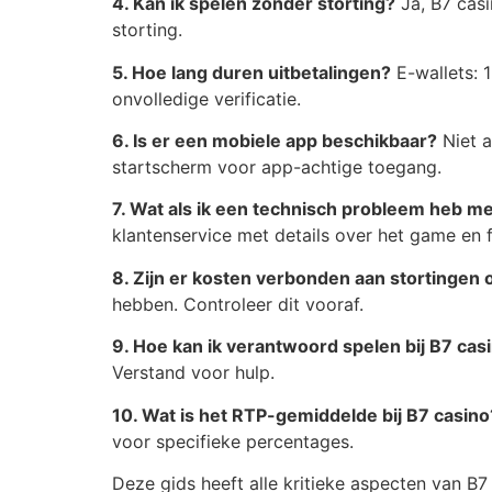
4. Kan ik spelen zonder storting?
Ja, B7 casi
storting.
5. Hoe lang duren uitbetalingen?
E-wallets: 
onvolledige verificatie.
6. Is er een mobiele app beschikbaar?
Niet a
startscherm voor app-achtige toegang.
7. Wat als ik een technisch probleem heb 
klantenservice met details over het game en 
8. Zijn er kosten verbonden aan stortingen
hebben. Controleer dit vooraf.
9. Hoe kan ik verantwoord spelen bij B7 cas
Verstand voor hulp.
10. Wat is het RTP-gemiddelde bij B7 casino
voor specifieke percentages.
Deze gids heeft alle kritieke aspecten van B