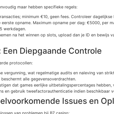
eenvoudig maar hebben specifieke regels:
ransacties; minimum €10, geen fees. Controleer dagelijkse li
 de eerste opname. Maximum opname per dag: €5000, per m
 5 werkdagen.
nemen na het winnen op slots, upload dan je ID en bewijs va
s: Een Diepgaande Controle
erde protocollen:
e vergunning, wat regelmatige audits en naleving van strik
it beschermt alle gegevensoverdrachten.
estigen dat games eerlijke uitbetalingspercentages hebben
ns en gebruik tweefactorauthenticatie indien beschikbaar vo
eelvoorkomende Issues en Op
oplossen van problemen bij B7 casino: