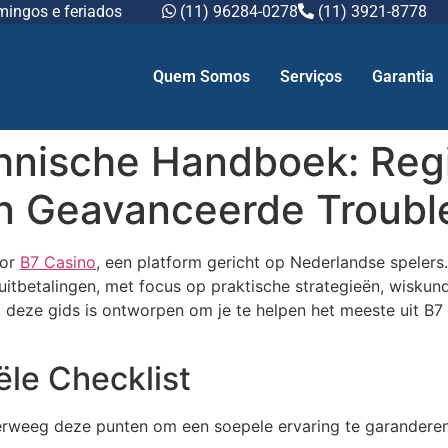
mingos e feriados
(11) 96284-0278
(11) 3921-8778
Quem Somos
Serviços
Garantia
nische Handboek: Regis
n Geavanceerde Troubl
oor
B7 Casino
, een platform gericht op Nederlandse speler
t uitbetalingen, met focus op praktische strategieën, wisk
, deze gids is ontworpen om je te helpen het meeste uit B7 
ële Checklist
verweeg deze punten om een soepele ervaring te garanderen