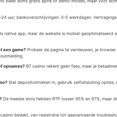
no biedt soms gratis spins of demo-modes, maar voor echt
1-24 uur; bankoverschrijvingen: 3-5 werkdagen. Vertraging
ls native app, maar de website is mobiel-geoptimaliseerd
met een game?
Probeer de pagina te vernieuwen, je browser 
foutmelding.
 of opnames?
B7 casino rekent geen fees, maar je betaalmet
ino?
Stel depositolimieten in, gebruik zelfuitsluiting opties
?
De meeste slots hebben RTP tussen 95% en 97%, maar di
7 casino bedekt, van registratie tot geavanceerde troublesh