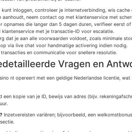
t kunt inloggen, controleer je internetverbinding, wis cache
m aanhoudt, neem contact op met klantenservice met sche
 opnames die langer dan 5 dagen duren, verifieer eerst of
 klantenservice met je transactie-ID voor escalatie.
g dat je aan alle voorwaarden voldoet, zoals minimale st
 via live chat voor handmatige activering indien nodig.
transacties en communicatie voor snellere resolutie.
edetailleerde Vragen en Ant
sino nl opereert met een geldige Nederlandse licentie, wat
een kopie van je ID, bewijs van adres (bijv. rekeningafschrif
uur.
?
Inzetvereisten variëren; bijvoorbeeld, een welkomstbonu
sectie.