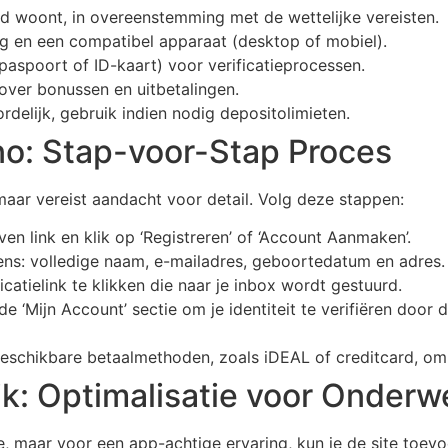
nd woont, in overeenstemming met de wettelijke vereisten.
ng en een compatibel apparaat (desktop of mobiel).
paspoort of ID-kaart) voor verificatieprocessen.
ver bonussen en uitbetalingen.
delijk, gebruik indien nodig depositolimieten.
ino: Stap-voor-Stap Proces
 maar vereist aandacht voor detail. Volg deze stappen:
en link en klik op ‘Registreren’ of ‘Account Aanmaken’.
vens: volledige naam, e-mailadres, geboortedatum en adres
catielink te klikken die naar je inbox wordt gestuurd.
e ‘Mijn Account’ sectie om je identiteit te verifiëren door
beschikbare betaalmethoden, zoals iDEAL of creditcard, om
k: Optimalisatie voor Onderw
, maar voor een app-achtige ervaring, kun je de site toevoe