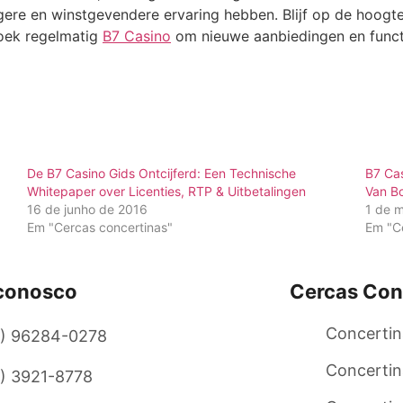
ligere en winstgevendere ervaring hebben. Blijf op de hoogt
zoek regelmatig
B7 Casino
om nieuwe aanbiedingen en funct
De B7 Casino Gids Ontcijferd: Een Technische
B7 Cas
Whitepaper over Licenties, RTP & Uitbetalingen
Van Bo
16 de junho de 2016
1 de 
Em "Cercas concertinas"
Em "C
 conosco
Cercas Con
Concertin
1) 96284-0278
Concertin
1) 3921-8778