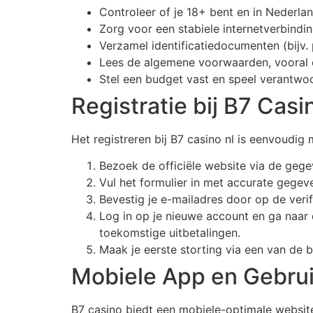
Controleer of je 18+ bent en in Nederla
Zorg voor een stabiele internetverbindi
Verzamel identificatiedocumenten (bijv. 
Lees de algemene voorwaarden, vooral o
Stel een budget vast en speel verantwoor
Registratie bij B7 Cas
Het registreren bij B7 casino nl is eenvoudig
Bezoek de officiële website via de gegev
Vul het formulier in met accurate gege
Bevestig je e-mailadres door op de verifi
Log in op je nieuwe account en ga naar d
toekomstige uitbetalingen.
Maak je eerste storting via een van de 
Mobiele App en Gebrui
B7 casino biedt een mobiele-optimale website