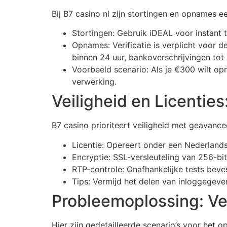
Bij B7 casino nl zijn stortingen en opnames 
Stortingen: Gebruik iDEAL voor instant t
Opnames: Verificatie is verplicht voor
binnen 24 uur, bankoverschrijvingen tot
Voorbeeld scenario: Als je €300 wilt op
verwerking.
Veiligheid en Licentie
B7 casino prioriteert veiligheid met geavance
Licentie: Opereert onder een Nederlands
Encryptie: SSL-versleuteling van 256-b
RTP-controle: Onafhankelijke tests bev
Tips: Vermijd het delen van inloggegeve
Probleemoplossing: V
Hier zijn gedetailleerde scenario’s voor het 