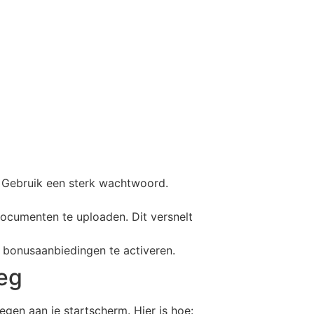
. Gebruik een sterk wachtwoord.
 documenten te uploaden. Dit versnelt
 bonusaanbiedingen te activeren.
eg
gen aan je startscherm. Hier is hoe: