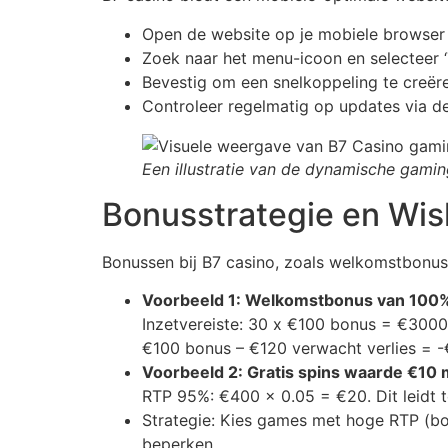
Open de website op je mobiele browser (
Zoek naar het menu-icoon en selecteer ‘
Bevestig om een snelkoppeling te creëre
Controleer regelmatig op updates via de
Een illustratie van de dynamische gami
Bonusstrategie en Wis
Bonussen bij B7 casino, zoals welkomstbonuss
Voorbeeld 1: Welkomstbonus van 100% 
Inzetvereiste: 30 x €100 bonus = €3000.
€100 bonus – €120 verwacht verlies = -€
Voorbeeld 2: Gratis spins waarde €10 
RTP 95%: €400 x 0.05 = €20. Dit leidt to
Strategie: Kies games met hoge RTP (bov
beperken.