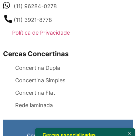
(11) 96284-0278
(11) 3921-8778
Política de Privacidade
Cercas Concertinas
Concertina Dupla
Concertina Simples
Concertina Flat
Rede laminada
Cercas especializadas
Copyright 2004 – Todos os direitos