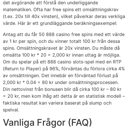
det avgörande att förstå den underliggande
matematiken. Ofta har free spins ett omsättningskrav
(t.ex. 20x till 40x vinsten), vilket påverkar deras verkliga
värde. Här är ett grundläggande beräkningsexempel:
Antag att du får 50 888 casino free spins med ett värde
av 1 kr per spin, och du vinner totalt 100 kr från dessa
spins. Omsättningskravet är 20x vinsten. Du måste då
omsätta 100 kr * 20 = 2,000 kr innan uttag är möjliga.
Om du spelar på ett 888 casino slots-spel med en RTP
(Return to Player) på 96%, förväntas du förlora cirka 4%
av omsättningen. Det innebär en förväntad förlust på
2,000 kr * 0.04 = 80 kr under omsättningsprocessen.
Din nettovinst från bonusen blir då cirka 100 kr – 80 kr
= 20 kr, men kom ihåg att detta är en statistisk modell –
faktiska resultat kan variera baserat på slump och
spelval.
Vanliga Frågor (FAQ)