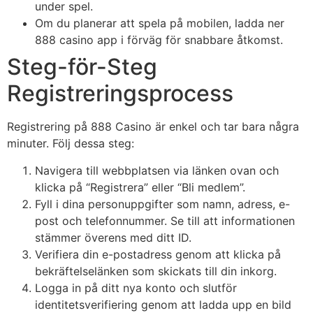
under spel.
Om du planerar att spela på mobilen, ladda ner
888 casino app i förväg för snabbare åtkomst.
Steg-för-Steg
Registreringsprocess
Registrering på 888 Casino är enkel och tar bara några
minuter. Följ dessa steg:
Navigera till webbplatsen via länken ovan och
klicka på “Registrera” eller “Bli medlem”.
Fyll i dina personuppgifter som namn, adress, e-
post och telefonnummer. Se till att informationen
stämmer överens med ditt ID.
Verifiera din e-postadress genom att klicka på
bekräftelselänken som skickats till din inkorg.
Logga in på ditt nya konto och slutför
identitetsverifiering genom att ladda upp en bild