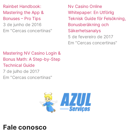
Rainbet Handbook:
Nv Casino Online
Mastering the App &
Whitepaper: En Utförlig
Bonuses – Pro Tips
Teknisk Guide för Felsökning,
3 de junho de 2016
Bonusberäkning och
Em "Cercas concertinas"
Säkerhetsanalys
5 de fevereiro de 2017
Em "Cercas concertinas"
Mastering NV Casino Login &
Bonus Math: A Step-by-Step
Technical Guide
7 de julho de 2017
Em "Cercas concertinas"
Fale conosco