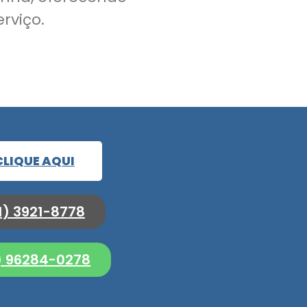
rviço.
CLIQUE AQUI
1) 3921-8778
1) 96284-0278