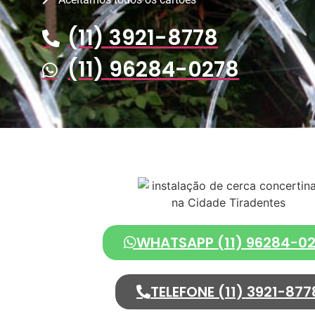
(11) 3921-8778
(11) 96284-0278
WHATSAPP (11) 96284-0
TELEFONE (11) 3921-877