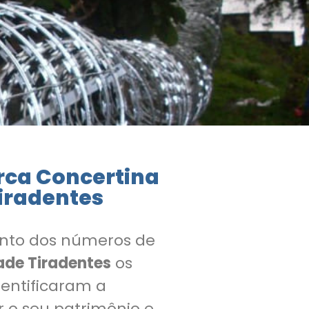
rca Concertina
iradentes
nto dos números de
ade Tiradentes
os
entificaram a
 o seu patrimônio e