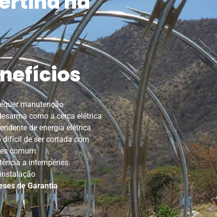
ertina na
nefícios
requer manutenção
esarma como a cerca elétrica
endente de energia elétrica
 difícil de ser cortada com
tes comum.
tência a intempéries.
 instalação
eses de Garantia