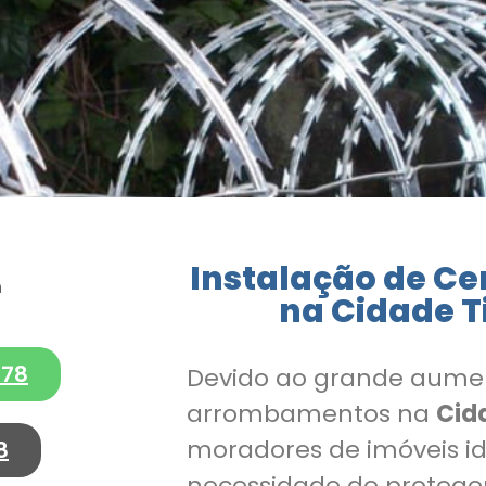
Instalação de Ce
na Cidade T
278
Devido ao grande aume
arrombamentos na
Cid
moradores de imóveis id
8
necessidade de proteger