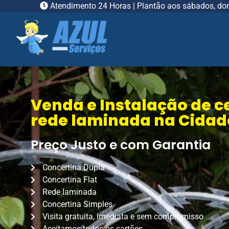
Atendimento 24 Horas | Plantão aos sábados, do
Venda e Instalação de c
rede laminada na Cidad
Preço Justo e com Garantia
Concertina Dupla
Concertina Flat
Rede laminada
Concertina Simples
Visita gratuita, imediata e sem compromisso
Aceitamos todos os cartões