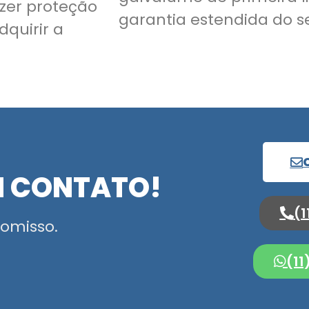
zer proteção
garantia estendida do se
dquirir a
M CONTATO!
(1
omisso.
(1