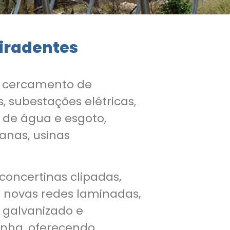
Tiradentes
a cercamento de
, subestações elétricas,
 de água e esgoto,
uanas, usinas
 concertinas clipadas,
s novas redes laminadas,
 galvanizado e
inha, oferecendo