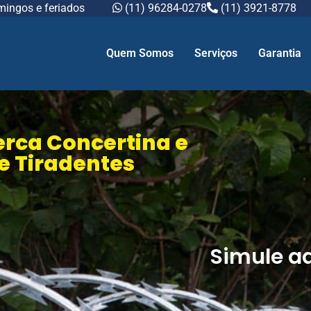
mingos e feriados
(11) 96284-0278
(11) 3921-8778
Quem Somos
Serviços
Garantia
erca Concertina e
e Tiradentes
Simule a