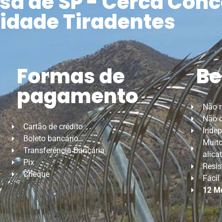
a de SP - Cerca Conc
idade Tiradentes
Formas de
Be
pagamento
Não 
Não d
Cartão de crédito
Indep
Boleto bancário
Muito
Transferência Bancária
alica
Pix
Resis
Cheque
Fácil
12 M