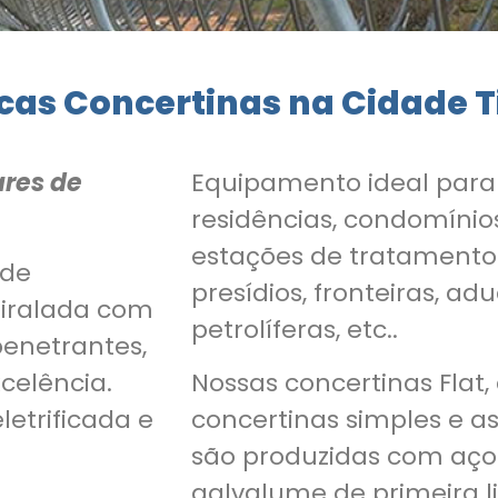
rcas Concertinas na Cidade 
ares de
Equipamento ideal par
residências, condomínios
estações de tratamento
 de
presídios, fronteiras, ad
piralada com
petrolíferas, etc..
penetrantes,
celência.
Nossas concertinas Flat,
letrificada e
concertinas simples e a
são produzidas com aço
galvalume de primeira l