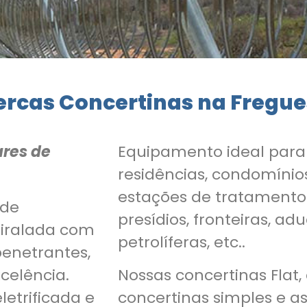
ercas Concertinas na Fregue
ares de
Equipamento ideal par
residências, condomínios
estações de tratamento
 de
presídios, fronteiras, ad
piralada com
petrolíferas, etc..
penetrantes,
celência.
Nossas concertinas Flat,
letrificada e
concertinas simples e a