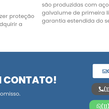
são produzidas com aço
galvalume de primeira l
zer proteção
garantia estendida do se
dquirir a
M CONTATO!
(1
omisso.
(1