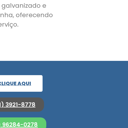
 galvanizado e
inha, oferecendo
rviço.
CLIQUE AQUI
1) 3921-8778
1) 96284-0278