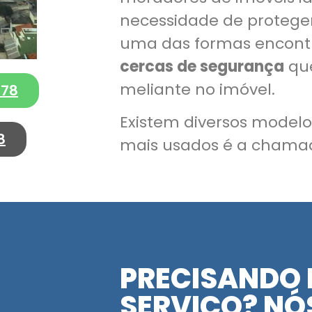
necessidade de proteger
uma das formas encont
cercas de segurança
que
meliante no imóvel.
278
Existem diversos model
8
mais usados é a chamad
PRECISANDO 
SERVIÇO? NÓS