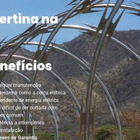
ertina na
nefícios
requer manutenção
esarma como a cerca elétrica
endente de energia elétrica
 difícil de ser cortada com
tes comum.
tência a intempéries.
 instalação
eses de Garantia