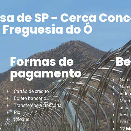
a de SP - Cerca Conc
Freguesia do Ó
Formas de
Be
pagamento
Não 
Não d
Cartão de crédito
Indep
Boleto bancário
Muito
Transferência Bancária
alica
Pix
Resis
Cheque
Fácil
12 M