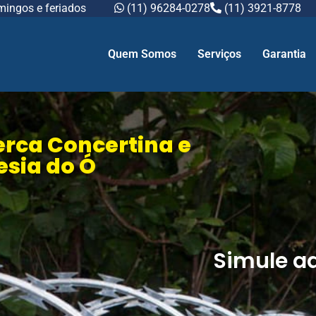
mingos e feriados
(11) 96284-0278
(11) 3921-8778
Quem Somos
Serviços
Garantia
erca Concertina e
esia do Ó
Simule a