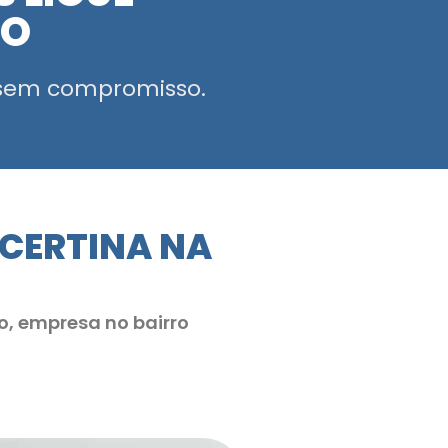
MO
sem compromisso.
NCERTINA NA
o, empresa no bairro