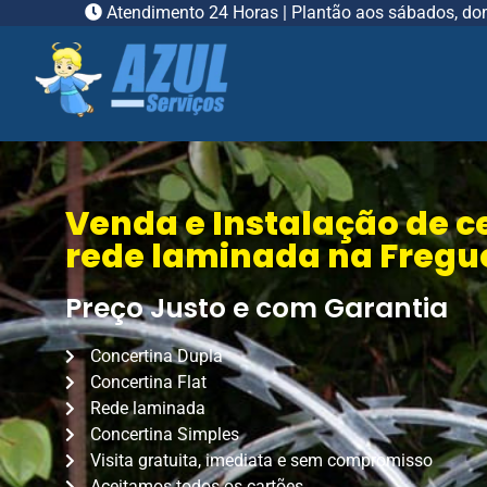
Atendimento 24 Horas | Plantão aos sábados, do
Venda e Instalação de c
rede laminada na Fregu
Preço Justo e com Garantia
Concertina Dupla
Concertina Flat
Rede laminada
Concertina Simples
Visita gratuita, imediata e sem compromisso
Aceitamos todos os cartões