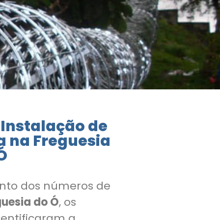
 Instalação de
a na Freguesia
Ó
nto dos números de
guesia do Ó
, os
entificaram a