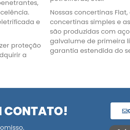
penetrantes,
celência.
Nossas concertinas Flat,
letrificada e
concertinas simples e a
são produzidas com aço
galvalume de primeira l
zer proteção
garantia estendida do se
dquirir a
M CONTATO!
omisso.