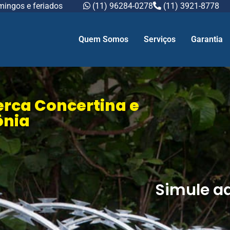
mingos e feriados
(11) 96284-0278
(11) 3921-8778
Quem Somos
Serviços
Garantia
erca Concertina e
ônia
Simule a