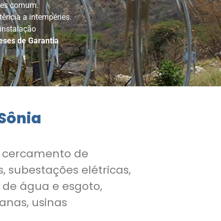
tes comum.
tência a intempéries.
 instalação
eses de Garantia
 Sônia
a cercamento de
, subestações elétricas,
 de água e esgoto,
uanas, usinas