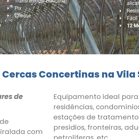
Transferência Bancária
alica
Pix
Resis
Cheque
Fácil
12 M
 Cercas Concertinas na Vila
ares de
Equipamento ideal par
residências, condomínios
estações de tratamento
 de
presídios, fronteiras, ad
piralada com
petrolíferas, etc..