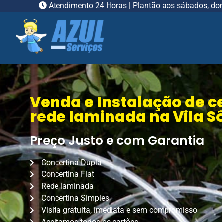
Atendimento 24 Horas | Plantão aos sábados, do
Venda e Instalação de c
rede laminada na Vila S
Preço Justo e com Garantia
Concertina Dupla
Concertina Flat
Rede laminada
Concertina Simples
Visita gratuita, imediata e sem compromisso
Aceitamos todos os cartões