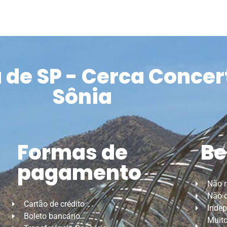
de SP - Cerca Concert
Sônia
Formas de
Be
pagamento
Não 
Não d
Cartão de crédito
Indep
Boleto bancário
Muito