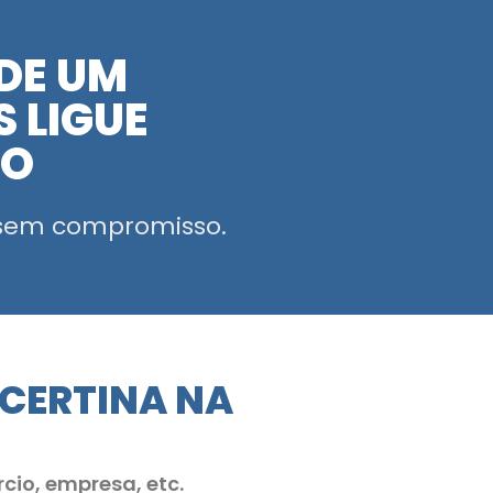
DE UM
 LIGUE
MO
sem compromisso.
NCERTINA NA
cio, empresa, etc.