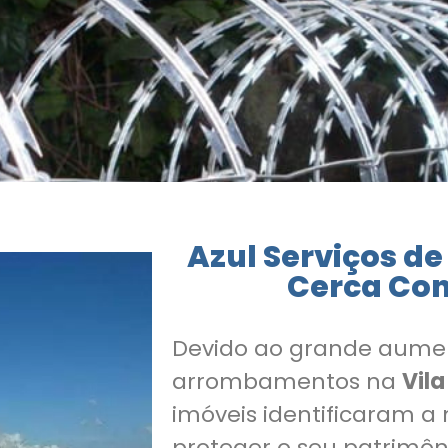
Azul Serviços de
Cerca Con
Devido ao grande aume
arrombamentos na
Vila
imóveis identificaram a
proteger o seu patrimô