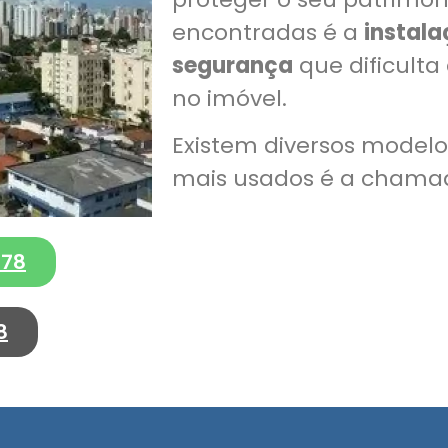
encontradas é a
instala
segurança
que dificulta
no imóvel.
Existem diversos model
mais usados é a chamad
278
8