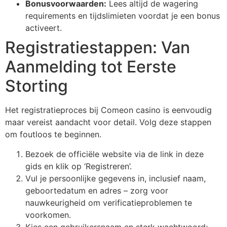
Bonusvoorwaarden:
Lees altijd de wagering
requirements en tijdslimieten voordat je een bonus
activeert.
Registratiestappen: Van
Aanmelding tot Eerste
Storting
Het registratieproces bij Comeon casino is eenvoudig
maar vereist aandacht voor detail. Volg deze stappen
om foutloos te beginnen.
Bezoek de officiële website via de link in deze
gids en klik op ‘Registreren’.
Vul je persoonlijke gegevens in, inclusief naam,
geboortedatum en adres – zorg voor
nauwkeurigheid om verificatieproblemen te
voorkomen.
Kies een gebruikersnaam en sterk wachtwoord;