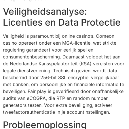
Veiligheidsanalyse:
Licenties en Data Protectie
Veiligheid is paramount bij online casino’s. Comeon
casino opereert onder een MGA-licentie, wat strikte
regulering garandeert voor eerlijk spel en
consumentenbescherming. Daarnaast voldoet het aan
de Nederlandse Kansspelautoriteit (KSA) vereisten voor
legale dienstverlening. Technisch gezien, wordt data
beschermd door 256-bit SSL encryptie, vergelijkbaar
met banken, om persoonlijke en financiële informatie te
beveiligen. Fair play is geverifieerd door onafhankelijke
audits van eCOGRA, die RTP en random number
generators testen. Voor extra beveiliging, activeer
tweefactorauthenticatie in je accountinstellingen.
Probleemoplossing