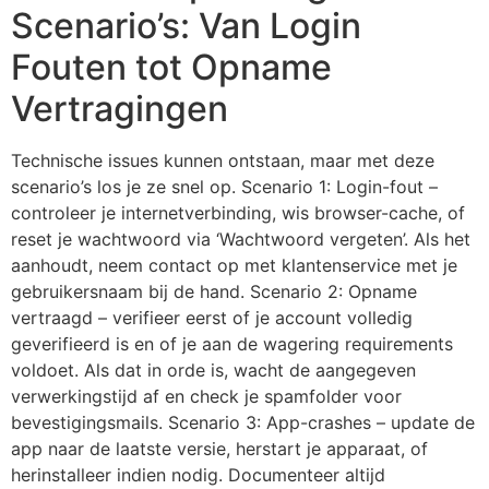
Scenario’s: Van Login
Fouten tot Opname
Vertragingen
Technische issues kunnen ontstaan, maar met deze
scenario’s los je ze snel op. Scenario 1: Login-fout –
controleer je internetverbinding, wis browser-cache, of
reset je wachtwoord via ‘Wachtwoord vergeten’. Als het
aanhoudt, neem contact op met klantenservice met je
gebruikersnaam bij de hand. Scenario 2: Opname
vertraagd – verifieer eerst of je account volledig
geverifieerd is en of je aan de wagering requirements
voldoet. Als dat in orde is, wacht de aangegeven
verwerkingstijd af en check je spamfolder voor
bevestigingsmails. Scenario 3: App-crashes – update de
app naar de laatste versie, herstart je apparaat, of
herinstalleer indien nodig. Documenteer altijd