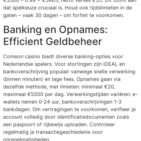
€3500 * 0.99 = €3465, netto verlies €35. Dit toont aan
dat spelkeuze cruciaal is. Houd ook tijdslimieten in de
gaten – vaak 30 dagen – om forfeit te voorkomen.
Banking en Opnames:
Efficient Geldbeheer
Comeon casino biedt diverse banking-opties voor
Nederlandse spelers. Voor stortingen zijn iDEAL en
bankoverschrijving populair vanwege snelle verwerking
(binnen minuten) en lage fees. Opnames gaan via
dezelfde methode, met limieten: minimaal €20,
maximaal €5000 per dag. Verwerkingstijden variëren: e-
wallets nemen 0-24 uur, bankoverschrijvingen 1-3
bankdagen. Om vertragingen te voorkomen, verifieer je
account volledig door identificatiedocumenten zoals
een paspoort of rijbewijs uploaden. Controleer
regelmatig je transactiegeschiedenis voor
onregelmatigheden.