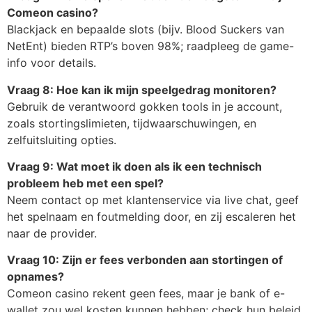
Comeon casino?
Blackjack en bepaalde slots (bijv. Blood Suckers van
NetEnt) bieden RTP’s boven 98%; raadpleeg de game-
info voor details.
Vraag 8: Hoe kan ik mijn speelgedrag monitoren?
Gebruik de verantwoord gokken tools in je account,
zoals stortingslimieten, tijdwaarschuwingen, en
zelfuitsluiting opties.
Vraag 9: Wat moet ik doen als ik een technisch
probleem heb met een spel?
Neem contact op met klantenservice via live chat, geef
het spelnaam en foutmelding door, en zij escaleren het
naar de provider.
Vraag 10: Zijn er fees verbonden aan stortingen of
opnames?
Comeon casino rekent geen fees, maar je bank of e-
wallet zou wel kosten kunnen hebben; check hun beleid.