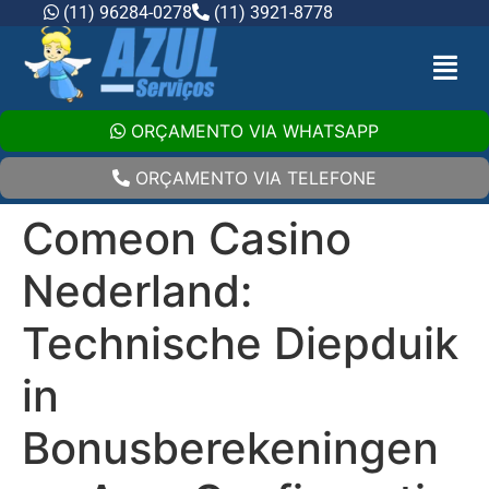
(11) 96284-0278
(11) 3921-8778
ORÇAMENTO VIA WHATSAPP
ORÇAMENTO VIA TELEFONE
Comeon Casino
Nederland:
Technische Diepduik
in
Bonusberekeningen