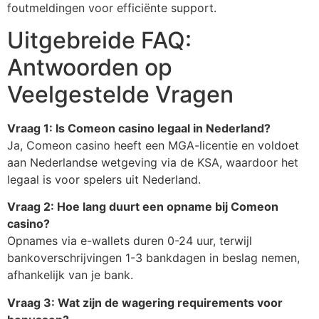
foutmeldingen voor efficiënte support.
Uitgebreide FAQ:
Antwoorden op
Veelgestelde Vragen
Vraag 1: Is Comeon casino legaal in Nederland?
Ja, Comeon casino heeft een MGA-licentie en voldoet
aan Nederlandse wetgeving via de KSA, waardoor het
legaal is voor spelers uit Nederland.
Vraag 2: Hoe lang duurt een opname bij Comeon
casino?
Opnames via e-wallets duren 0-24 uur, terwijl
bankoverschrijvingen 1-3 bankdagen in beslag nemen,
afhankelijk van je bank.
Vraag 3: Wat zijn de wagering requirements voor