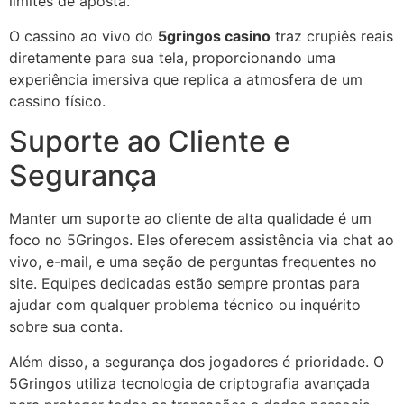
limites de aposta.
O cassino ao vivo do
5gringos casino
traz crupiês reais
diretamente para sua tela, proporcionando uma
experiência imersiva que replica a atmosfera de um
cassino físico.
Suporte ao Cliente e
Segurança
Manter um suporte ao cliente de alta qualidade é um
foco no 5Gringos. Eles oferecem assistência via chat ao
vivo, e-mail, e uma seção de perguntas frequentes no
site. Equipes dedicadas estão sempre prontas para
ajudar com qualquer problema técnico ou inquérito
sobre sua conta.
Além disso, a segurança dos jogadores é prioridade. O
5Gringos utiliza tecnologia de criptografia avançada