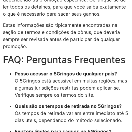
ler todos os detalhes, para que você saiba exatamente
o que é necessário para sacar seus ganhos.
Estas informações são tipicamente encontradas na
seção de termos e condições de bônus, que deveria
sempre ser revisada antes de participar de qualquer
promoção.
FAQ: Perguntas Frequentes
Posso acessar o 5Gringos de qualquer país?
O 5Gringos está acessível em muitas regiões, mas
algumas jurisdições restritas podem aplicar-se.
Verifique sempre os termos do site.
Quais são os tempos de retirada no 5Gringos?
Os tempos de retirada variam entre imediato até 5
dias úteis, dependendo do método selecionado.
Existem limites para saques no 5Gringos?