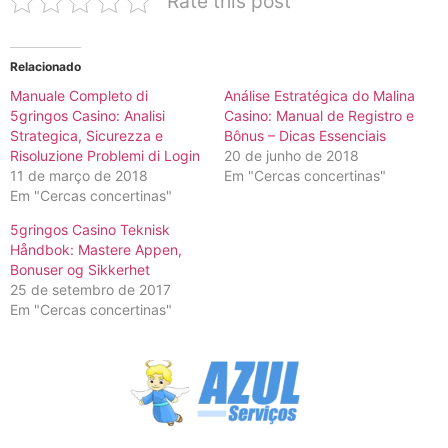
Rate this post
Relacionado
Manuale Completo di
Análise Estratégica do Malina
5gringos Casino: Analisi
Casino: Manual de Registro e
Strategica, Sicurezza e
Bônus – Dicas Essenciais
Risoluzione Problemi di Login
20 de junho de 2018
11 de março de 2018
Em "Cercas concertinas"
Em "Cercas concertinas"
5gringos Casino Teknisk
Håndbok: Mastere Appen,
Bonuser og Sikkerhet
25 de setembro de 2017
Em "Cercas concertinas"