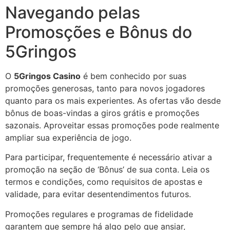
Navegando pelas
Promosções e Bônus do
5Gringos
O
5Gringos Casino
é bem conhecido por suas
promoções generosas, tanto para novos jogadores
quanto para os mais experientes. As ofertas vão desde
bônus de boas-vindas a giros grátis e promoções
sazonais. Aproveitar essas promoções pode realmente
ampliar sua experiência de jogo.
Para participar, frequentemente é necessário ativar a
promoção na seção de ‘Bônus’ de sua conta. Leia os
termos e condições, como requisitos de apostas e
validade, para evitar desentendimentos futuros.
Promoções regulares e programas de fidelidade
garantem que sempre há algo pelo que ansiar,