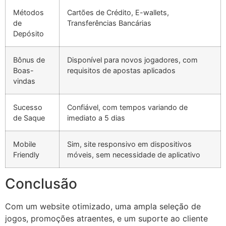
Métodos
Cartões de Crédito, E-wallets,
de
Transferências Bancárias
Depósito
Bônus de
Disponível para novos jogadores, com
Boas-
requisitos de apostas aplicados
vindas
Sucesso
Confiável, com tempos variando de
de Saque
imediato a 5 dias
Mobile
Sim, site responsivo em dispositivos
Friendly
móveis, sem necessidade de aplicativo
Conclusão
Com um website otimizado, uma ampla seleção de
jogos, promoções atraentes, e um suporte ao cliente