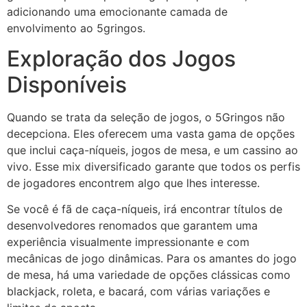
adicionando uma emocionante camada de
envolvimento ao 5gringos.
Exploração dos Jogos
Disponíveis
Quando se trata da seleção de jogos, o 5Gringos não
decepciona. Eles oferecem uma vasta gama de opções
que inclui caça-níqueis, jogos de mesa, e um cassino ao
vivo. Esse mix diversificado garante que todos os perfis
de jogadores encontrem algo que lhes interesse.
Se você é fã de caça-níqueis, irá encontrar títulos de
desenvolvedores renomados que garantem uma
experiência visualmente impressionante e com
mecânicas de jogo dinâmicas. Para os amantes do jogo
de mesa, há uma variedade de opções clássicas como
blackjack, roleta, e bacará, com várias variações e