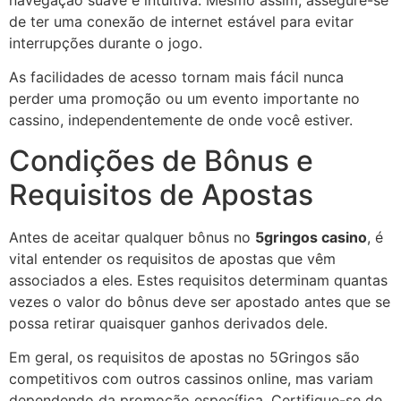
de ter uma conexão de internet estável para evitar
interrupções durante o jogo.
As facilidades de acesso tornam mais fácil nunca
perder uma promoção ou um evento importante no
cassino, independentemente de onde você estiver.
Condições de Bônus e
Requisitos de Apostas
Antes de aceitar qualquer bônus no
5gringos casino
, é
vital entender os requisitos de apostas que vêm
associados a eles. Estes requisitos determinam quantas
vezes o valor do bônus deve ser apostado antes que se
possa retirar quaisquer ganhos derivados dele.
Em geral, os requisitos de apostas no 5Gringos são
competitivos com outros cassinos online, mas variam
dependendo da promoção específica. Certifique-se de