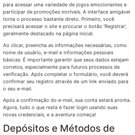
para acessar uma variedade de jogos emocionantes e
participar de promoções incríveis. A interface amigável
torna o processo bastante direto. Primeiro, você
precisará acessar o site e procurar o botão ‘Registrar’,
geralmente destacado na página inicial.
Ao clicar, preencha as informações necessárias, como
nome de usuário, e-mail e informações pessoais
básicas. É importante garantir que seus dados estejam
corretos, especialmente para futuros processos de
verificação. Após completar o formulário, você deverá
confirmar seu registro através de um link enviado para
o seu e-mail.
Após a confirmação do e-mail, sua conta estará pronta.
Agora, tudo o que resta é fazer login usando suas
novas credenciais, e a aventura começa!
Depósitos e Métodos de