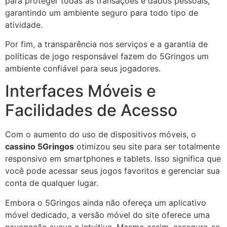
para proteger todas as transações e dados pessoais,
garantindo um ambiente seguro para todo tipo de
atividade.
Por fim, a transparência nos serviços e a garantia de
políticas de jogo responsável fazem do 5Gringos um
ambiente confiável para seus jogadores.
Interfaces Móveis e
Facilidades de Acesso
Com o aumento do uso de dispositivos móveis, o
cassino 5Gringos
otimizou seu site para ser totalmente
responsivo em smartphones e tablets. Isso significa que
você pode acessar seus jogos favoritos e gerenciar sua
conta de qualquer lugar.
Embora o 5Gringos ainda não ofereça um aplicativo
móvel dedicado, a versão móvel do site oferece uma
navegação suave e intuitiva. Mesmo assim, assegure-se