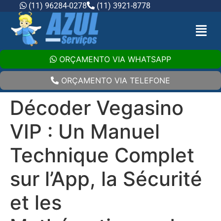
(11) 96284-0278
(11) 3921-8778
ORÇAMENTO VIA WHATSAPP
ORÇAMENTO VIA TELEFONE
Décoder Vegasino
VIP : Un Manuel
Technique Complet
sur l’App, la Sécurité
et les