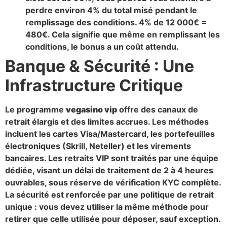
perdre environ 4% du total misé pendant le
remplissage des conditions. 4% de 12 000€ =
480€. Cela signifie que même en remplissant les
conditions, le bonus a un coût attendu.
Banque & Sécurité : Une
Infrastructure Critique
Le programme
vegasino vip
offre des canaux de
retrait élargis et des limites accrues. Les méthodes
incluent les cartes Visa/Mastercard, les portefeuilles
électroniques (Skrill, Neteller) et les virements
bancaires. Les retraits VIP sont traités par une équipe
dédiée, visant un délai de traitement de 2 à 4 heures
ouvrables, sous réserve de vérification KYC complète.
La sécurité est renforcée par une politique de retrait
unique : vous devez utiliser la même méthode pour
retirer que celle utilisée pour déposer, sauf exception.