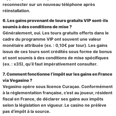
reconnecter sur un nouveau téléphone après
réinstallation.
6. Les gains provenant de tours gratuits VIP sont-ils
soumis à des conditions de mise ?
Généralement, oui. Les tours gratuits offerts dans le
cadre du programme VIP ont souvent une valeur
monétaire attribuée (ex. : 0,10€ par tour). Les gains
issus de ces tours sont crédités sous forme de bonus
et sont soumis à des conditions de mise spécifiques
(ex. : x35), qu’il faut impérativement consulter.
7. Comment fonctionne l’impôt sur les gains en France
via Vegasino ?
Vegasino opère sous licence Curaçao. Conformément
à la réglementation française, c’est au joueur, résident
fiscal en France, de déclarer ses gains aux impôts
selon la législation en vigueur. Le casino ne prélève
pas d’impôt à la source.