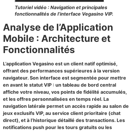
Tutoriel vidéo : Navigation et principales
fonctionnalités de l’interface Vegasino VIP.
Analyse de l’Application
Mobile : Architecture et
Fonctionnalités
L’application Vegasino est un client natif optimisé,
offrant des performances supérieures à la version
navigateur. Son interface est segmentée pour mettre
en avant le statut VIP : un tableau de bord central
affiche votre niveau, vos points de fidélité accumulés,
et les offres personnalisées en temps réel. La
navigation latérale permet un accès rapide au salon de
jeux exclusifs VIP, au service client prioritaire (chat
direct), et à l’historique détaillé des transactions. Les
notifications push pour les tours gratuits ou les