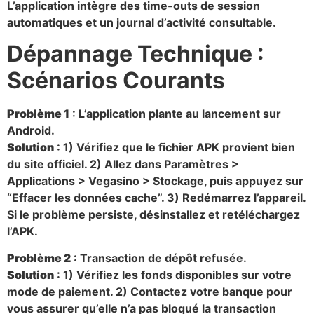
L’application intègre des time-outs de session
automatiques et un journal d’activité consultable.
Dépannage Technique :
Scénarios Courants
Problème 1
: L’application plante au lancement sur
Android.
Solution
: 1) Vérifiez que le fichier APK provient bien
du site officiel. 2) Allez dans Paramètres >
Applications > Vegasino > Stockage, puis appuyez sur
“Effacer les données cache”. 3) Redémarrez l’appareil.
Si le problème persiste, désinstallez et retéléchargez
l’APK.
Problème 2
: Transaction de dépôt refusée.
Solution
: 1) Vérifiez les fonds disponibles sur votre
mode de paiement. 2) Contactez votre banque pour
vous assurer qu’elle n’a pas bloqué la transaction