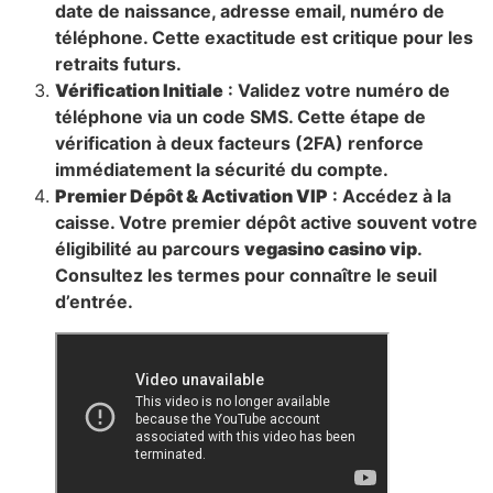
date de naissance, adresse email, numéro de
téléphone. Cette exactitude est critique pour les
retraits futurs.
Vérification Initiale
: Validez votre numéro de
téléphone via un code SMS. Cette étape de
vérification à deux facteurs (2FA) renforce
immédiatement la sécurité du compte.
Premier Dépôt & Activation VIP
: Accédez à la
caisse. Votre premier dépôt active souvent votre
éligibilité au parcours
vegasino casino vip
.
Consultez les termes pour connaître le seuil
d’entrée.