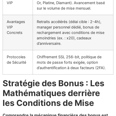
VIP
Or, Platine, Diamant). Avancement basé
sur le volume de mise mensuel.
Avantages
Retraits accélérés (délai cible : 2-4h),
VIP
manager personnel dédié, bonus de
Concrets
rechargement avec conditions de mise
amoindries (ex. : x20), cadeaux
d’anniversaire.
Protocoles
Chiffrement SSL 256-bit, politique de
de Sécurité
mots de passe forts exigée, option
d’authentification à deux facteurs (2FA).
Stratégie des Bonus : Les
Mathématiques derrière
les Conditions de Mise
Comprendre la mécanique financière des bonus est