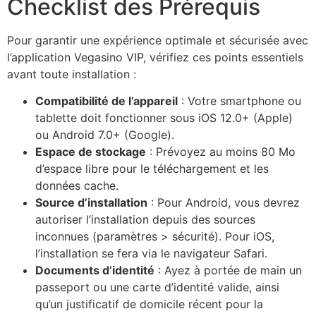
Checklist des Prérequis
Pour garantir une expérience optimale et sécurisée avec
l’application Vegasino VIP, vérifiez ces points essentiels
avant toute installation :
Compatibilité de l’appareil
: Votre smartphone ou
tablette doit fonctionner sous iOS 12.0+ (Apple)
ou Android 7.0+ (Google).
Espace de stockage
: Prévoyez au moins 80 Mo
d’espace libre pour le téléchargement et les
données cache.
Source d’installation
: Pour Android, vous devrez
autoriser l’installation depuis des sources
inconnues (paramètres > sécurité). Pour iOS,
l’installation se fera via le navigateur Safari.
Documents d’identité
: Ayez à portée de main un
passeport ou une carte d’identité valide, ainsi
qu’un justificatif de domicile récent pour la