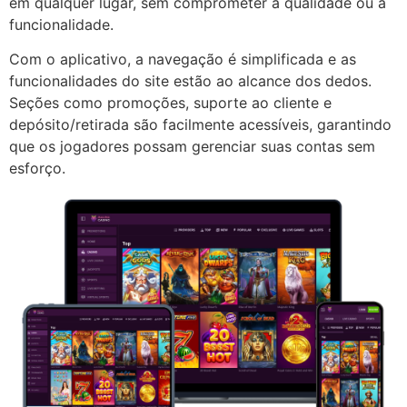
em qualquer lugar, sem comprometer a qualidade ou a
funcionalidade.
Com o aplicativo, a navegação é simplificada e as
funcionalidades do site estão ao alcance dos dedos.
Seções como promoções, suporte ao cliente e
depósito/retirada são facilmente acessíveis, garantindo
que os jogadores possam gerenciar suas contas sem
esforço.