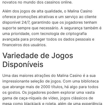
novatos no mundo dos cassinos online.
Além dos jogos de alta qualidade, o Malina Casino
oferece promoções atrativas e um serviço ao cliente
disponível 24/7, garantindo que os jogadores tenham
suporte sempre que necessário. A segurança também é
uma prioridade, com tecnologia de criptografia
avançada para proteger todos os dados pessoais e
financeiros dos usuários.
Variedade de Jogos
Disponíveis
Uma das maiores atrações do Malina Casino é a sua
impressionante seleção de jogos. Com uma biblioteca
que abrange mais de 2000 títulos, há algo para todos
os gostos. Os jogadores podem explorar uma vasta
gama de caça-níqueis de vídeo, jogos clássicos de
mesa como blackjack e roleta, além de uma experiência