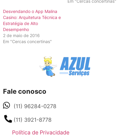
Em "Cercas concertinas"
Desvendando o App Malina
Casino: Arquitetura Técnica e
Estratégia de Alto
Desempenho
2 de maio de 2016
Em "Cercas concertinas"
Fale conosco
(11) 96284-0278
(11) 3921-8778
Política de Privacidade