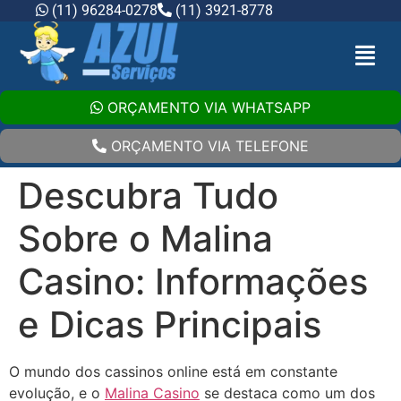
(11) 96284-0278
(11) 3921-8778
ORÇAMENTO VIA WHATSAPP
ORÇAMENTO VIA TELEFONE
Descubra Tudo
Sobre o Malina
Casino: Informações
e Dicas Principais
O mundo dos cassinos online está em constante
evolução, e o
Malina Casino
se destaca como um dos