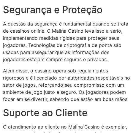
Segurança e Proteção
A questão da segurança é fundamental quando se trata
de cassinos online. O Malina Casino leva isso a sério,
implementando medidas rígidas para proteger seus
jogadores. Tecnologias de criptografia de ponta são
usadas para assegurar que as informações dos
jogadores estejam sempre seguras e privadas.
Além disso, o cassino opera sob regulamentos
rigorosos e é licenciado por autoridades respeitáveis no
setor de jogos, reforçando seu compromisso com um
ambiente de jogo justo e seguro. Os jogadores podem
focar em se divertir, sabendo que estão em boas mãos.
Suporte ao Cliente
O atendimento ao cliente no Malina Casino é exemplar,