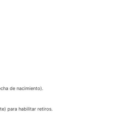
echa de nacimiento).
) para habilitar retiros.