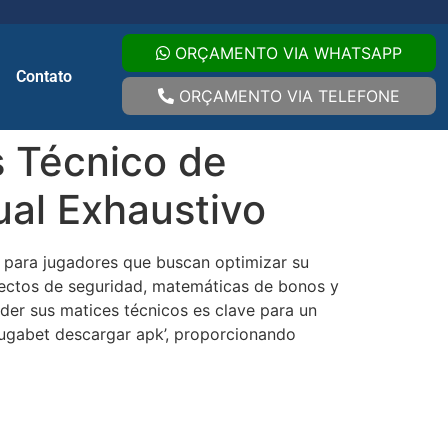
ORÇAMENTO VIA WHATSAPP
Contato
ORÇAMENTO VIA TELEFONE
s Técnico de
al Exhaustivo
a para jugadores que buscan optimizar su
spectos de seguridad, matemáticas de bonos y
er sus matices técnicos es clave para un
‘jugabet descargar apk’, proporcionando