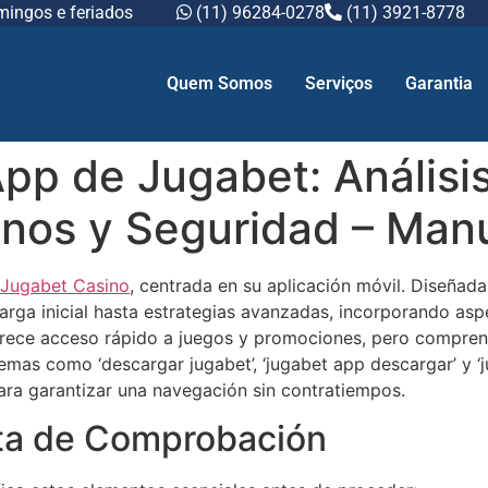
mingos e feriados
(11) 96284-0278
(11) 3921-8778
Quem Somos
Serviços
Garantia
pp de Jugabet: Análisi
nos y Seguridad – Manu
Jugabet Casino
, centrada en su aplicación móvil. Diseñad
carga inicial hasta estrategias avanzadas, incorporando a
rece acceso rápido a juegos y promociones, pero comprend
temas como ‘descargar jugabet’, ‘jugabet app descargar’ y 
ara garantizar una navegación sin contratiempos.
sta de Comprobación