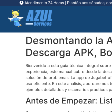
Atendimento 24 Horas | Plantão aos sábados, do
Desmontando la A
Descarga APK, Bo
Bienvenido a esta guía técnica integral sobre
experiencia, este manual cubre desde la des
solución de problemas. La app de Jugabet of
uso eficiente. En este análisis, abordaremos 
ejemplos detallados y escenarios prácticos p
Antes de Empezar: Li