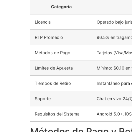
Categoría
Licencia
Operado bajo juri
RTP Promedio
96.5% en tragamon
Métodos de Pago
Tarjetas (Visa/Mas
Límites de Apuesta
Mínimo: $0.10 en
Tiempos de Retiro
Instantáneo para 
Soporte
Chat en vivo 24/7
Requisitos del Sistema
Android 5.0+, iO
Métodos de Pago y Ret