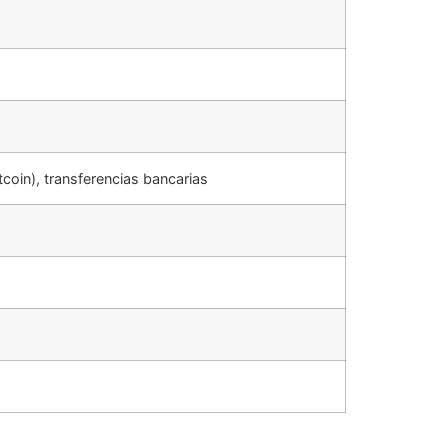
itcoin), transferencias bancarias