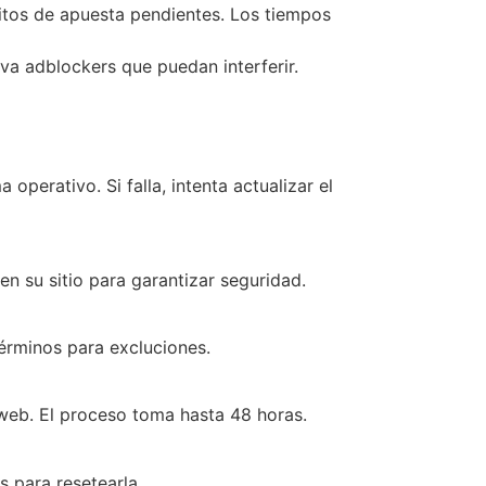
itos de apuesta pendientes. Los tiempos
va adblockers que puedan interferir.
perativo. Si falla, intenta actualizar el
n su sitio para garantizar seguridad.
érminos para excluciones.
 web. El proceso toma hasta 48 horas.
s para resetearla.