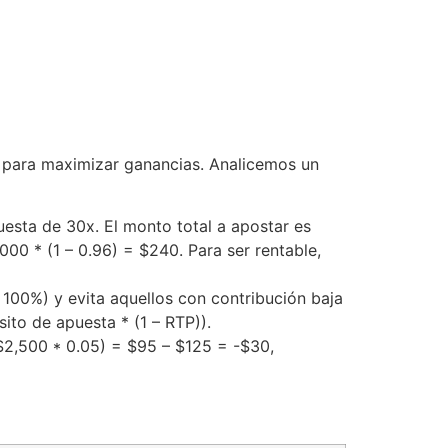
 para maximizar ganancias. Analicemos un
sta de 30x. El monto total a apostar es
00 * (1 – 0.96) = $240. Para ser rentable,
 100%) y evita aquellos con contribución baja
ito de apuesta * (1 – RTP)).
$2,500 * 0.05) = $95 – $125 = -$30,