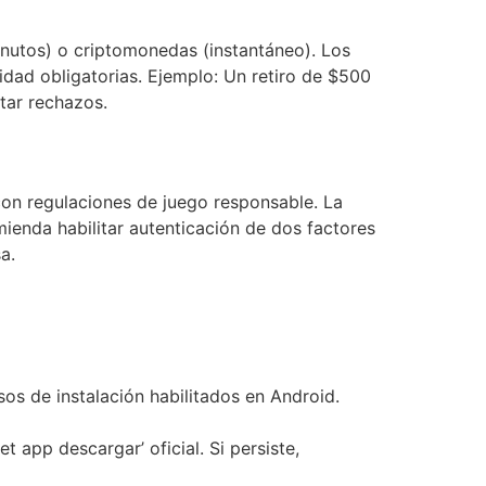
inutos) o criptomonedas (instantáneo). Los
idad obligatorias. Ejemplo: Un retiro de $500
itar rechazos.
con regulaciones de juego responsable. La
ienda habilitar autenticación de dos factores
a.
sos de instalación habilitados en Android.
et app descargar’ oficial. Si persiste,