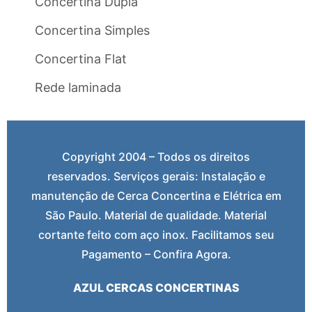
Concertina Dupla
Concertina Simples
Concertina Flat
Rede laminada
Copyright 2004 – Todos os direitos
reservados. Serviços gerais: Instalação e
manutenção de Cerca Concertina e Elétrica em
São Paulo. Material de qualidade. Material
cortante feito com aço inox. Facilitamos seu
Pagamento – Confira Agora.
AZUL CERCAS CONCERTINAS