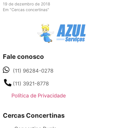
19 de dezembro de 2018
Em "Cercas concertinas"
Fale conosco
(11) 96284-0278
(11) 3921-8778
Política de Privacidade
Cercas Concertinas