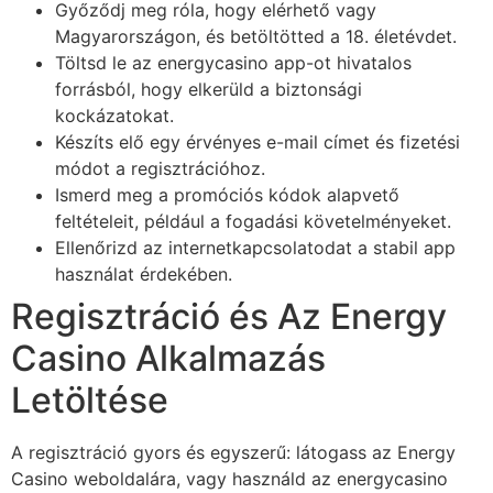
Győződj meg róla, hogy elérhető vagy
Magyarországon, és betöltötted a 18. életévdet.
Töltsd le az energycasino app-ot hivatalos
forrásból, hogy elkerüld a biztonsági
kockázatokat.
Készíts elő egy érvényes e-mail címet és fizetési
módot a regisztrációhoz.
Ismerd meg a promóciós kódok alapvető
feltételeit, például a fogadási követelményeket.
Ellenőrizd az internetkapcsolatodat a stabil app
használat érdekében.
Regisztráció és Az Energy
Casino Alkalmazás
Letöltése
A regisztráció gyors és egyszerű: látogass az Energy
Casino weboldalára, vagy használd az energycasino