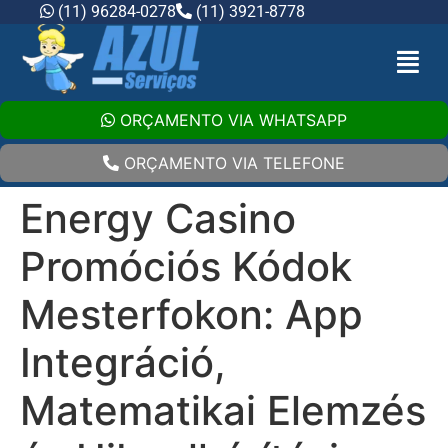
(11) 96284-0278
(11) 3921-8778
ORÇAMENTO VIA WHATSAPP
ORÇAMENTO VIA TELEFONE
Energy Casino
Promóciós Kódok
Mesterfokon: App
Integráció,
Matematikai Elemzés