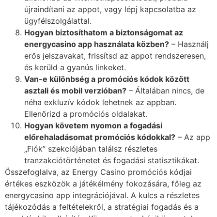
újraindítani az appot, vagy lépj kapcsolatba az
ügyfélszolgálattal.
Hogyan biztosíthatom a biztonságomat az
energycasino app használata közben?
– Használj
erős jelszavakat, frissítsd az appot rendszeresen,
és kerüld a gyanús linkeket.
Van-e különbség a promóciós kódok között
asztali és mobil verzióban?
– Általában nincs, de
néha exkluzív kódok lehetnek az appban.
Ellenőrizd a promóciós oldalakat.
Hogyan követem nyomon a fogadási
előrehaladásomat promóciós kódokkal?
– Az app
„Fiók” szekciójában találsz részletes
tranzakciótörténetet és fogadási statisztikákat.
Összefoglalva, az Energy Casino promóciós kódjai
értékes eszközök a játékélmény fokozására, főleg az
energycasino app integrációjával. A kulcs a részletes
tájékozódás a feltételekről, a stratégiai fogadás és a