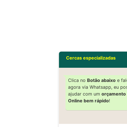
Cercas especializadas
Clica no
Botão abaixo
e fal
agora via Whatsapp, eu po
ajudar com um
orçamento
Online bem rápido
!