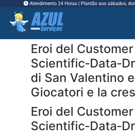
Atendimento 24 Horas | Plantão aos sábados, do
Eroi del Customer 
Scientific‑Data‑D
di San Valentino e
Giocatori e la cre
Eroi del Customer 
Scientific‑Data‑D