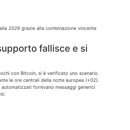
talia 2026
grazie alla combinazione vincente
upporto fallisce e si
chi con Bitcoin, si è verificato uno scenario
te le ore centrali della notte europea (+02).
pt automatizzati fornivano messaggi generici
ti.