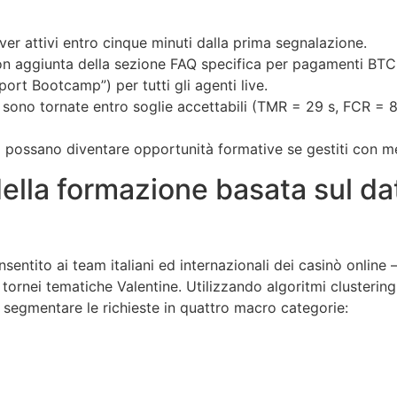
er attivi entro cinque minuti dalla prima segnalazione.
on aggiunta della sezione FAQ specifica per pagamenti BTC
rt Bootcamp”) per tutti gli agenti live.
e sono tornate entro soglie accettabili (TMR = 29 s, FCR = 8
 possano diventare opportunità formative se gestiti con m
della formazione basata sul da
onsentito ai team italiani ed internazionali dei casinò onlin
e tornei tematiche Valentine. Utilizzando algoritmi clusteri
 a segmentare le richieste in quattro macro categorie: