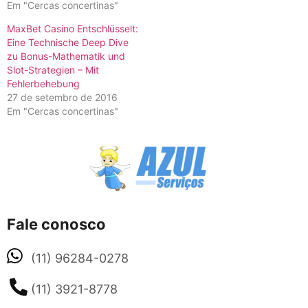
Em "Cercas concertinas"
MaxBet Casino Entschlüsselt:
Eine Technische Deep Dive
zu Bonus-Mathematik und
Slot-Strategien – Mit
Fehlerbehebung
27 de setembro de 2016
Em "Cercas concertinas"
Fale conosco
(11) 96284-0278
(11) 3921-8778