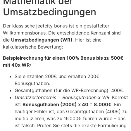
Mathematik der
Umsatzbedingungen
Der klassische jeetcity bonus ist ein gestaffelter
Willkommensbonus. Die entscheidende Kennzahl sind
die
Umsatzbedingungen (WR)
. Hier ist eine
kalkulatorische Bewertung:
Beispielrechnung für einen 100% Bonus bis zu 500€
mit 40x WR:
Sie einzahlen 200€ und erhalten 200€
Bonusguthaben.
Gesamtguthaben (für die WR-Berechnung): 400€.
Umsatzerfordernis = Bonusguthaben x WR
. Korrekt
ist:
Bonusguthaben (200€) x 40 = 8.000€
. Ein
häufiger Fehler ist, das Gesamtguthaben (400€) zu
multiplizieren, was zu 16.000€ führen würde – das
ist falsch. Prüfen Sie stets die exakte Formulierung