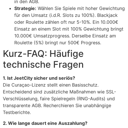
in den AGB.
Strategie:
Wählen Sie Spiele mit hoher Gewichtung
für den Umsatz (i.d.R. Slots zu 100%). Blackjack
oder Roulette zählen oft nur 5-10%. Ein 10.000€
Einsatz an einem Slot mit 100% Gewichtung bringt
10.000€ Umsatzprogress. Derselbe Einsatz am
Roulette (5%) bringt nur 500€ Progress.
Kurz-FAQ: Häufige
technische Fragen
1. Ist JeetCity sicher und seriös?
Die Curaçao-Lizenz stellt einen Basisschutz.
Entscheidend sind zusätzliche Maßnahmen wie SSL-
Verschlüsselung, faire Spielregeln (RNG-Audits) und
transparente AGB. Recherchieren Sie unabhängige
Testberichte.
2. Wie lange dauert eine Auszahlung?