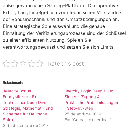
außergewöhnliche, iGaming-Plattform. Der operative
Erfolg hängt maßgeblich vom technischen Verständnis
der Bonusmechanik und den Umsatzbedingungen ab.
Eine strategische Spielauswahl und die genaue
Einhaltung der Verifizierungsprozesse sind der Schlüssel
zu einer effizienten Nutzung. Spielen Sie
verantwortungsbewusst und setzen Sie sich Limits.
Rate this post
Relacionado
Jeetcity Bonus
Jeetcity Login Deep Dive:
Entmystifiziert: Ein
Sicherer Zugang &
Technischer Deep Dive in
Praktische Problemlösungen
Strategie, Mathematik und
| Step-by-Step
Sicherheit für Deutsche
25 de abril de 2016
Spieler
Em "Cercas concertinas"
3 de dezembro de 2017