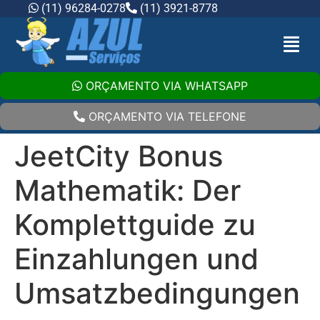
(11) 96284-0278
(11) 3921-8778
ORÇAMENTO VIA WHATSAPP
ORÇAMENTO VIA TELEFONE
JeetCity Bonus
Mathematik: Der
Komplettguide zu
Einzahlungen und
Umsatzbedingungen