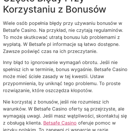
Korzystaniu z Bonusów
Wiele osób popełnia błędy przy używaniu bonusów w
Betsafe Casino. Na przykład, nie czytają regulaminów.
To może skutkować utratą bonusu lub problemami z
wypłatą. W Betsafe pl informacje są łatwo dostępne.
Zawsze poświęć czas na ich przeczytanie.
Inny błąd to ignorowanie wymagań obrotu. Jeśli nie
spełnisz ich w terminie, bonus wygaśnie. Betsafe Casino
może mieć ścisłe zasady w tej kwestii. Ustaw
przypomnienia, by uniknąć tego problemu. To proste
rozwiązanie, które oszczędza kłopotów.
Nie korzystaj z bonusów, jeśli nie rozumiesz ich
warunków. W Betsafe Casino oferty są przejrzyste, ale
wymagają uwagi. Jeśli masz wątpliwości, skontaktuj się
z obsługą klienta.
Betsafe Casino
oferuje pomoc w
języku polskim. To zapewni ci wsparcie w razie