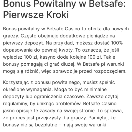
Bonus Powitalny w Betsafe:
Pierwsze Kroki
Bonus powitalny w Betsafe Casino to oferta dla nowych
graczy. Często obejmuje dodatkowe pieniądze na
pierwszy depozyt. Na przykład, możesz dostać 100%
dopasowania do pewnej kwoty. To oznacza, że jeśli
wpłacisz 100 zł, kasyno doda kolejne 100 zł. Takie
bonusy pomagają ci grać dłużej. W Betsafe pl warunki
mogą się różnić, więc sprawdź je przed rozpoczęciem.
Korzystając z bonusu powitalnego, musisz spełnić
określone wymagania. Mogą to być minimalne
depozyty lub ograniczenia czasowe. Zawsze czytaj
regulaminy, by uniknąć problemów. Betsafe Casino
jasno opisuje te zasady na swojej stronie. To sprawia,
że proces jest przejrzysty dla graczy. Pamiętaj, że
bonusy nie są bezpłatne – mają swoje warunki.