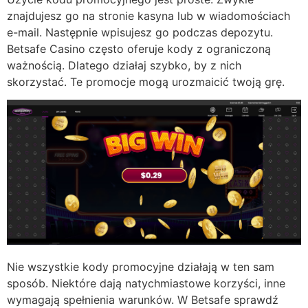
znajdujesz go na stronie kasyna lub w wiadomościach
e-mail. Następnie wpisujesz go podczas depozytu.
Betsafe Casino często oferuje kody z ograniczoną
ważnością. Dlatego działaj szybko, by z nich
skorzystać. Te promocje mogą urozmaicić twoją grę.
Nie wszystkie kody promocyjne działają w ten sam
sposób. Niektóre dają natychmiastowe korzyści, inne
wymagają spełnienia warunków. W Betsafe sprawdź