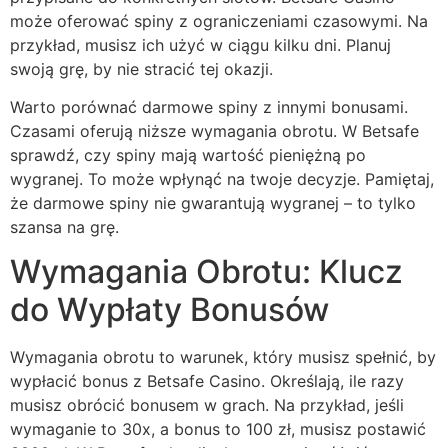
może oferować spiny z ograniczeniami czasowymi. Na
przykład, musisz ich użyć w ciągu kilku dni. Planuj
swoją grę, by nie stracić tej okazji.
Warto porównać darmowe spiny z innymi bonusami.
Czasami oferują niższe wymagania obrotu. W Betsafe
sprawdź, czy spiny mają wartość pieniężną po
wygranej. To może wpłynąć na twoje decyzje. Pamiętaj,
że darmowe spiny nie gwarantują wygranej – to tylko
szansa na grę.
Wymagania Obrotu: Klucz
do Wypłaty Bonusów
Wymagania obrotu to warunek, który musisz spełnić, by
wypłacić bonus z Betsafe Casino. Określają, ile razy
musisz obrócić bonusem w grach. Na przykład, jeśli
wymaganie to 30x, a bonus to 100 zł, musisz postawić