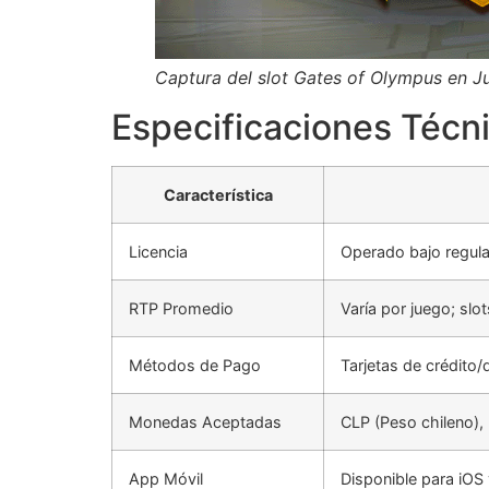
Captura del slot Gates of Olympus en J
Especificaciones Técn
Característica
Licencia
Operado bajo regulac
RTP Promedio
Varía por juego; sl
Métodos de Pago
Tarjetas de crédito
Monedas Aceptadas
CLP (Peso chileno),
App Móvil
Disponible para iOS