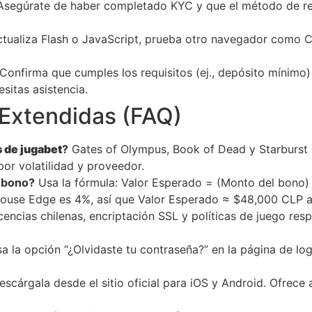
segúrate de haber completado KYC y que el método de reti
tualiza Flash o JavaScript, prueba otro navegador como C
Confirma que cumples los requisitos (ej., depósito mínimo
sitas asistencia.
Extendidas (FAQ)
 de jugabet
?
Gates of Olympus, Book of Dead y Starburst s
por volatilidad y proveedor.
n bono?
Usa la fórmula: Valor Esperado = (Monto del bono) 
ouse Edge es 4%, así que Valor Esperado ≈ $48,000 CLP a
icencias chilenas, encriptación SSL y políticas de juego res
a la opción “¿Olvidaste tu contraseña?” en la página de logi
escárgala desde el sitio oficial para iOS y Android. Ofrec