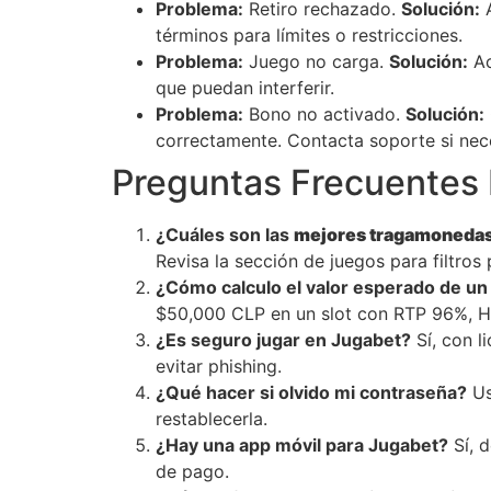
Problema:
Retiro rechazado.
Solución:
A
términos para límites o restricciones.
Problema:
Juego no carga.
Solución:
Ac
que puedan interferir.
Problema:
Bono no activado.
Solución:
correctamente. Contacta soporte si nece
Preguntas Frecuentes 
¿Cuáles son las
mejores tragamonedas
Revisa la sección de juegos para filtros 
¿Cómo calculo el valor esperado de u
$50,000 CLP en un slot con RTP 96%, H
¿Es seguro jugar en Jugabet?
Sí, con l
evitar phishing.
¿Qué hacer si olvido mi contraseña?
Us
restablecerla.
¿Hay una app móvil para Jugabet?
Sí, d
de pago.