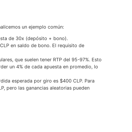
nalicemos un ejemplo común:
ta de 30x (depósito + bono).
CLP en saldo de bono. El requisito de
lares, que suelen tener RTP del 95-97%. Esto
perder un 4% de cada apuesta en promedio, lo
rdida esperada por giro es $400 CLP. Para
P, pero las ganancias aleatorias pueden