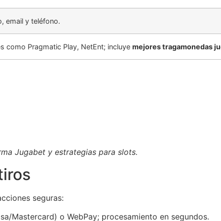
, email y teléfono.
s como Pragmatic Play, NetEnt; incluye
mejores tragamonedas j
orma Jugabet y estrategias para slots.
iros
acciones seguras:
Visa/Mastercard) o WebPay; procesamiento en segundos.