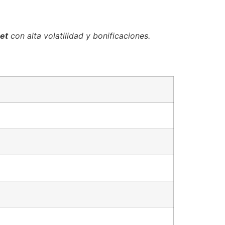
et
con alta volatilidad y bonificaciones.