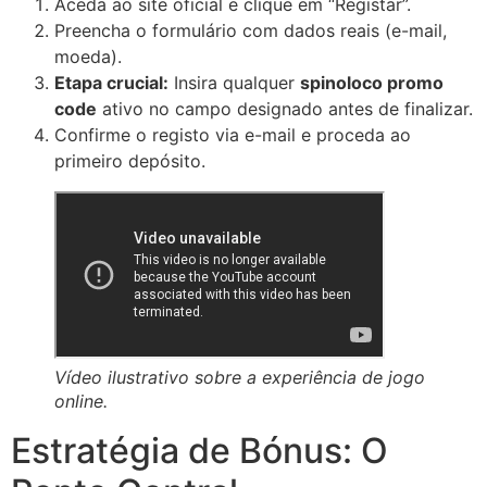
Aceda ao site oficial e clique em “Registar”.
Preencha o formulário com dados reais (e-mail,
moeda).
Etapa crucial:
Insira qualquer
spinoloco promo
code
ativo no campo designado antes de finalizar.
Confirme o registo via e-mail e proceda ao
primeiro depósito.
Vídeo ilustrativo sobre a experiência de jogo
online.
Estratégia de Bónus: O