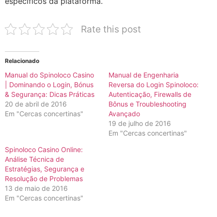
específicos da plataforma.
Rate this post
Relacionado
Manual do Spinoloco Casino
Manual de Engenharia
| Dominando o Login, Bónus
Reversa do Login Spinoloco:
& Segurança: Dicas Práticas
Autenticação, Firewalls de
20 de abril de 2016
Bônus e Troubleshooting
Em "Cercas concertinas"
Avançado
19 de julho de 2016
Em "Cercas concertinas"
Spinoloco Casino Online:
Análise Técnica de
Estratégias, Segurança e
Resolução de Problemas
13 de maio de 2016
Em "Cercas concertinas"