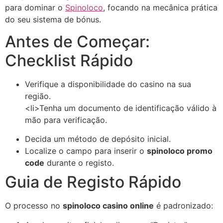
para dominar o
Spinoloco
, focando na mecânica prática
do seu sistema de bónus.
Antes de Começar:
Checklist Rápido
Verifique a disponibilidade do casino na sua
região.
<​li>Tenha um documento de identificação válido à
mão para verificação.
Decida um método de depósito inicial.
Localize o campo para inserir o
spinoloco promo
code
durante o registo.
Guia de Registo Rápido
O processo no
spinoloco casino online
é padronizado: