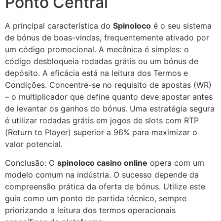
Ponto Central
A principal característica do
Spinoloco
é o seu sistema
de bónus de boas-vindas, frequentemente ativado por
um código promocional. A mecânica é simples: o
código desbloqueia rodadas grátis ou um bónus de
depósito. A eficácia está na leitura dos Termos e
Condições. Concentre-se no requisito de apostas (WR)
– o multiplicador que define quanto deve apostar antes
de levantar os ganhos do bónus. Uma estratégia segura
é utilizar rodadas grátis em jogos de slots com RTP
(Return to Player) superior a 96% para maximizar o
valor potencial.
Conclusão: O
spinoloco casino online
opera com um
modelo comum na indústria. O sucesso depende da
compreensão prática da oferta de bónus. Utilize este
guia como um ponto de partida técnico, sempre
priorizando a leitura dos termos operacionais