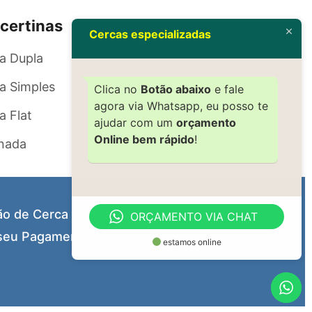
certinas
Cercas especializadas
a Dupla
a Simples
Clica no
Botão abaixo
e fale
agora via Whatsapp, eu posso te
a Flat
ajudar com um
orçamento
Online bem rápido
!
nada
ão de Cerca Concertina e Elétrica em
ORÇAMENTO VIA CHAT
s seu Pagamento – Confira Agora.
estamos online