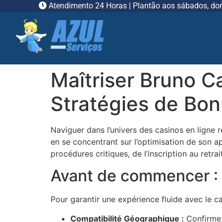
Atendimento 24 Horas | Plantão aos sábados, do
Maîtriser Bruno C
Stratégies de Bon
Naviguer dans l’univers des casinos en ligne 
en se concentrant sur l’optimisation de son 
procédures critiques, de l’inscription au retr
Avant de commencer : 
Pour garantir une expérience fluide avec le ca
Compatibilité Géographique :
Confirmez