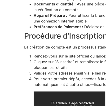
Documents d’Identité :
Ayez une pièce d’
la vérification du compte.
Appareil Préparé :
Pour utiliser la bru
une connexion internet stable.
Préférences de Paiement :
Décidez de v
Procédure d’Inscriptio
La création de compte est un processus stand
Rendez-vous sur le site officiel ou lance
Cliquez sur “S’inscrire” et remplissez l
bloquer les retraits.
Validez votre adresse email via le lien r
Pour votre premier dépôt, accédez à la 
automatiquement à cette étape—lisez les