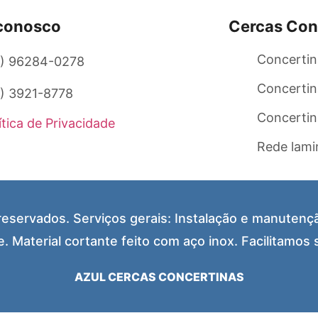
 conosco
Cercas Con
Concertin
1) 96284-0278
Concertin
1) 3921-8778
Concertin
ítica de Privacidade
Rede lami
reservados. Serviços gerais: Instalação e manutenç
e. Material cortante feito com aço inox. Facilitamo
AZUL CERCAS CONCERTINAS