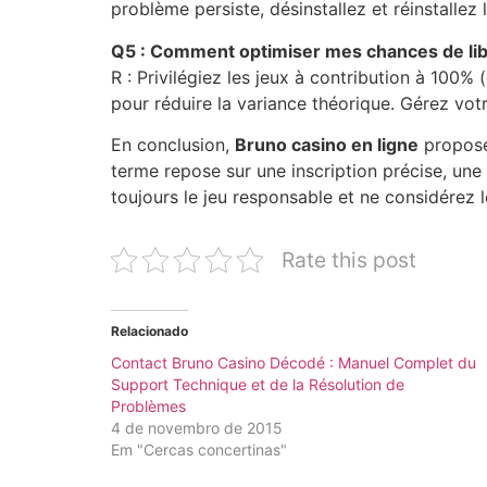
problème persiste, désinstallez et réinstallez 
Q5 : Comment optimiser mes chances de lib
R : Privilégiez les jeux à contribution à 100
pour réduire la variance théorique. Gérez vot
En conclusion,
Bruno casino en ligne
propose
terme repose sur une inscription précise, un
toujours le jeu responsable et ne considérez
Rate this post
Relacionado
Contact Bruno Casino Décodé : Manuel Complet du
Support Technique et de la Résolution de
Problèmes
4 de novembro de 2015
Em "Cercas concertinas"