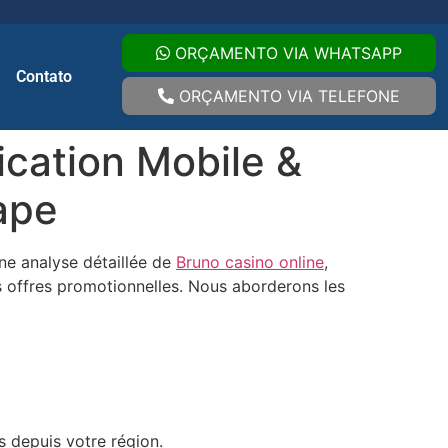
ORÇAMENTO VIA WHATSAPP
Contato
ORÇAMENTO VIA TELEFONE
ication Mobile &
ape
une analyse détaillée de
Bruno casino online
,
s offres promotionnelles. Nous aborderons les
s depuis votre région.