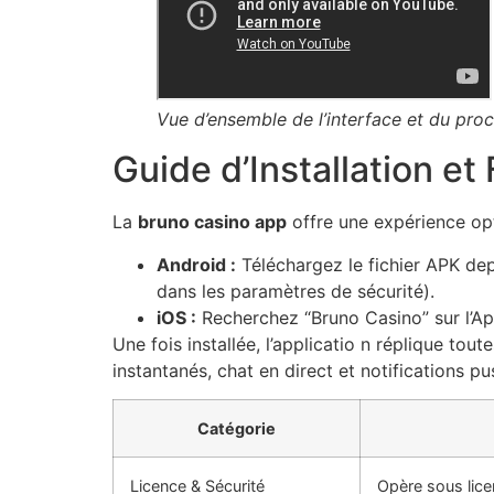
Vue d’ensemble de l’interface et du pro
Guide d’Installation et
La
bruno casino app
offre une expérience opti
Android :
Téléchargez le fichier APK depu
dans les paramètres de sécurité).
iOS :
Recherchez “Bruno Casino” sur l’App 
Une fois installée, l’applicatio n réplique to
instantanés, chat en direct et notifications
Catégorie
Licence & Sécurité
Opère sous lice