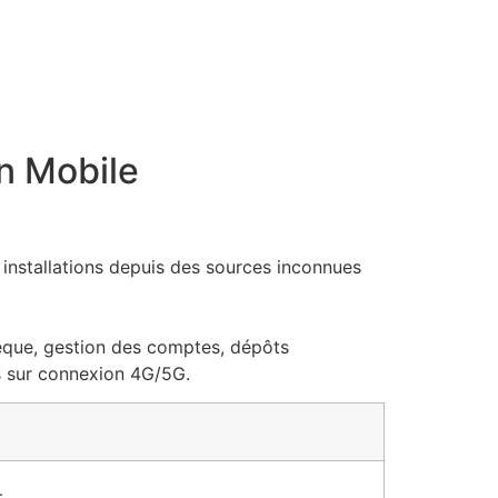
on Mobile
s installations depuis des sources inconnues
thèque, gestion des comptes, dépôts
es sur connexion 4G/5G.
.