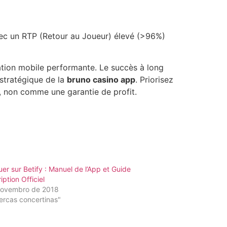
avec un RTP (Retour au Joueur) élevé (>96%)
ion mobile performante. Le succès à long
stratégique de la
bruno casino app
. Priorisez
, non comme une garantie de profit.
er sur Betify : Manuel de l’App et Guide
iption Officiel
novembro de 2018
ercas concertinas"