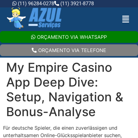
(11) 96284-0278
(11) 3921-8778
ORÇAMENTO VIA WHATSAPP
ORÇAMENTO VIA TELEFONE
My Empire Casino
App Deep Dive:
Setup, Navigation &
Bonus-Analyse
Für deutsche Spieler, die einen zuverlässigen und
unterhaltsamen Online-Glücksspielanbieter suchen,