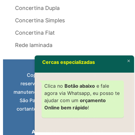
Concertina Dupla
Concertina Simples
Concertina Flat
Rede laminada
Cercas especializadas
Copyright 2004 – Todos os direitos
reservados. Serviços gerais: Instalação e
Clica no
Botão abaixo
e fale
manutenção de Cerca Concertina e Elétrica em
agora via Whatsapp, eu posso te
ajudar com um
orçamento
São Paulo. Material de qualidade. Material
Online bem rápido
!
cortante feito com aço inox. Facilitamos seu
Pagamento – Confira Agora.
AZUL CERCAS CONCERTINAS