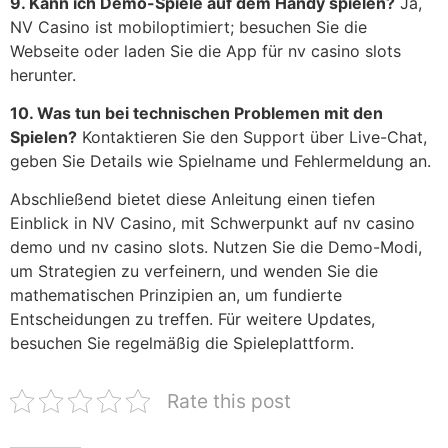
9. Kann ich Demo-Spiele auf dem Handy spielen?
Ja,
NV Casino ist mobiloptimiert; besuchen Sie die
Webseite oder laden Sie die App für nv casino slots
herunter.
10. Was tun bei technischen Problemen mit den
Spielen?
Kontaktieren Sie den Support über Live-Chat,
geben Sie Details wie Spielname und Fehlermeldung an.
Abschließend bietet diese Anleitung einen tiefen
Einblick in NV Casino, mit Schwerpunkt auf nv casino
demo und nv casino slots. Nutzen Sie die Demo-Modi,
um Strategien zu verfeinern, und wenden Sie die
mathematischen Prinzipien an, um fundierte
Entscheidungen zu treffen. Für weitere Updates,
besuchen Sie regelmäßig die Spieleplattform.
Rate this post