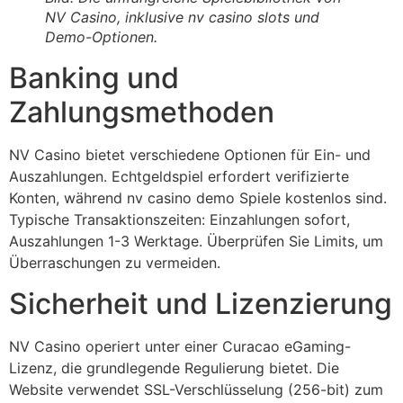
NV Casino, inklusive nv casino slots und
Demo-Optionen.
Banking und
Zahlungsmethoden
NV Casino bietet verschiedene Optionen für Ein- und
Auszahlungen. Echtgeldspiel erfordert verifizierte
Konten, während nv casino demo Spiele kostenlos sind.
Typische Transaktionszeiten: Einzahlungen sofort,
Auszahlungen 1-3 Werktage. Überprüfen Sie Limits, um
Überraschungen zu vermeiden.
Sicherheit und Lizenzierung
NV Casino operiert unter einer Curacao eGaming-
Lizenz, die grundlegende Regulierung bietet. Die
Website verwendet SSL-Verschlüsselung (256-bit) zum