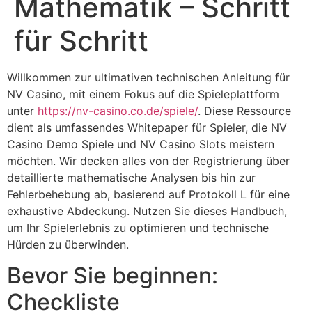
Mathematik – Schritt
für Schritt
Willkommen zur ultimativen technischen Anleitung für
NV Casino, mit einem Fokus auf die Spieleplattform
unter
https://nv-casino.co.de/spiele/
. Diese Ressource
dient als umfassendes Whitepaper für Spieler, die NV
Casino Demo Spiele und NV Casino Slots meistern
möchten. Wir decken alles von der Registrierung über
detaillierte mathematische Analysen bis hin zur
Fehlerbehebung ab, basierend auf Protokoll L für eine
exhaustive Abdeckung. Nutzen Sie dieses Handbuch,
um Ihr Spielerlebnis zu optimieren und technische
Hürden zu überwinden.
Bevor Sie beginnen:
Checkliste