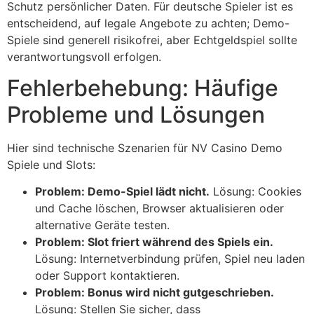
Schutz persönlicher Daten. Für deutsche Spieler ist es
entscheidend, auf legale Angebote zu achten; Demo-
Spiele sind generell risikofrei, aber Echtgeldspiel sollte
verantwortungsvoll erfolgen.
Fehlerbehebung: Häufige
Probleme und Lösungen
Hier sind technische Szenarien für NV Casino Demo
Spiele und Slots:
Problem: Demo-Spiel lädt nicht.
Lösung: Cookies
und Cache löschen, Browser aktualisieren oder
alternative Geräte testen.
Problem: Slot friert während des Spiels ein.
Lösung: Internetverbindung prüfen, Spiel neu laden
oder Support kontaktieren.
Problem: Bonus wird nicht gutgeschrieben.
Lösung: Stellen Sie sicher, dass