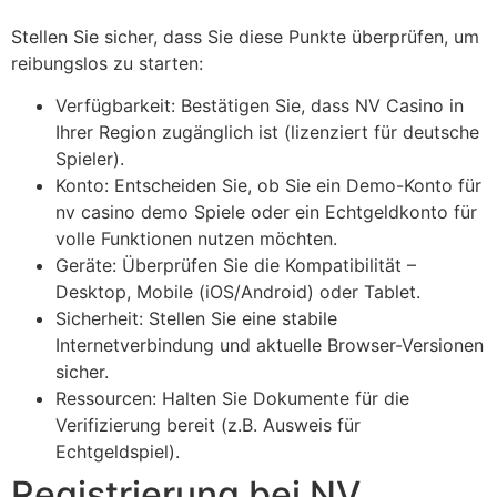
Stellen Sie sicher, dass Sie diese Punkte überprüfen, um
reibungslos zu starten:
Verfügbarkeit: Bestätigen Sie, dass NV Casino in
Ihrer Region zugänglich ist (lizenziert für deutsche
Spieler).
Konto: Entscheiden Sie, ob Sie ein Demo-Konto für
nv casino demo Spiele oder ein Echtgeldkonto für
volle Funktionen nutzen möchten.
Geräte: Überprüfen Sie die Kompatibilität –
Desktop, Mobile (iOS/Android) oder Tablet.
Sicherheit: Stellen Sie eine stabile
Internetverbindung und aktuelle Browser-Versionen
sicher.
Ressourcen: Halten Sie Dokumente für die
Verifizierung bereit (z.B. Ausweis für
Echtgeldspiel).
Registrierung bei NV