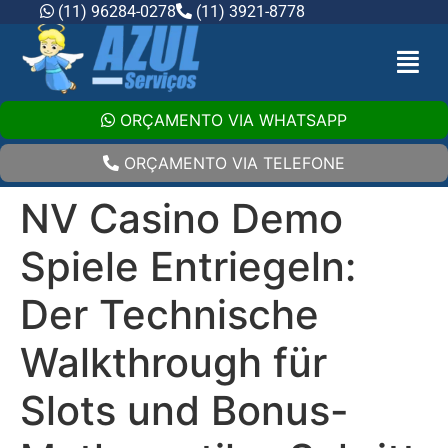
(11) 96284-0278
(11) 3921-8778
ORÇAMENTO VIA WHATSAPP
ORÇAMENTO VIA TELEFONE
NV Casino Demo
Spiele Entriegeln:
Der Technische
Walkthrough für
Slots und Bonus-