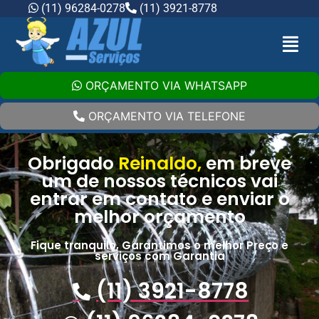
(11) 96284-0278
(11) 3921-8778
ORÇAMENTO VIA WHATSAPP
ORÇAMENTO VIA TELEFONE
Obrigado
Reinaldo,
em breve
um de nossos técnicos vai
entrar em contato e enviar o
melhor orçamento
Fique tranquilo, Garantimos o melhor Preço e
serviços com Garantia
(11) 3921-8778