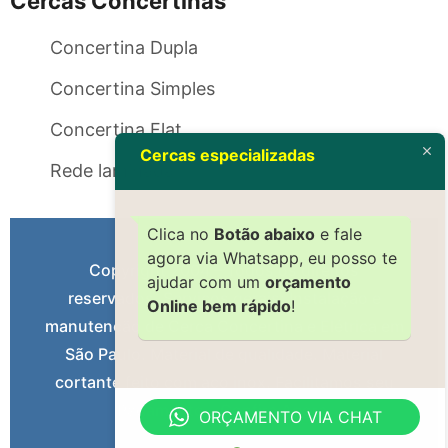
Cercas Concertinas
Concertina Dupla
Concertina Simples
Concertina Flat
Cercas especializadas
Rede laminada
Clica no
Botão abaixo
e fale
agora via Whatsapp, eu posso te
Copyright 2004 – Todos os direitos
ajudar com um
orçamento
reservados. Serviços gerais: Instalação e
Online bem rápido
!
manutenção de Cerca Concertina e Elétrica em
São Paulo. Material de qualidade. Material
cortante feito com aço inox. Facilitamos seu
Pagamento – Confira Agora.
ORÇAMENTO VIA CHAT