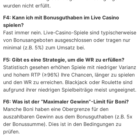
wurden nicht erfüllt.
F4: Kann ich mit Bonusguthaben im Live Casino
spielen?
Fast immer nein. Live-Casino-Spiele sind typischerweise
von Bonusangeboten ausgeschlossen oder tragen nur
minimal (z.B. 5%) zum Umsatz bei.
F5: Gibt es eine Strategie, um die WR zu erfüllen?
Statistisch gesehen erhöhen Spiele mit niedriger Varianz
und hohem RTP (≥96%) Ihre Chancen, länger zu spielen
und den WR zu erreichen. Blackjack oder Roulette sind
aufgrund ihrer niedrigen Spielbeiträge meist ungeeignet.
F6: Was ist der “Maximaler Gewinn”-Limit für Boni?
Manche Boni haben eine Obergrenze für den
auszahlbaren Gewinn aus dem Bonusguthaben (z.B. 5x
der Bonussumme). Dies ist in den Bedingungen zu
prüfen.