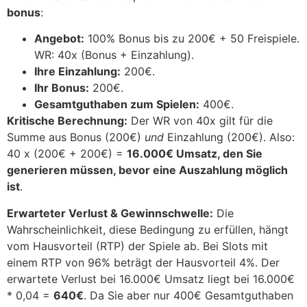
bonus
:
Angebot:
100% Bonus bis zu 200€ + 50 Freispiele.
WR: 40x (Bonus + Einzahlung).
Ihre Einzahlung:
200€.
Ihr Bonus:
200€.
Gesamtguthaben zum Spielen:
400€.
Kritische Berechnung:
Der WR von 40x gilt für die
Summe aus Bonus (200€)
und
Einzahlung (200€). Also:
40 x (200€ + 200€) =
16.000€ Umsatz, den Sie
generieren müssen, bevor eine Auszahlung möglich
ist
.
Erwarteter Verlust & Gewinnschwelle:
Die
Wahrscheinlichkeit, diese Bedingung zu erfüllen, hängt
vom Hausvorteil (RTP) der Spiele ab. Bei Slots mit
einem RTP von 96% beträgt der Hausvorteil 4%. Der
erwartete Verlust bei 16.000€ Umsatz liegt bei 16.000€
* 0,04 =
640€
. Da Sie aber nur 400€ Gesamtguthaben