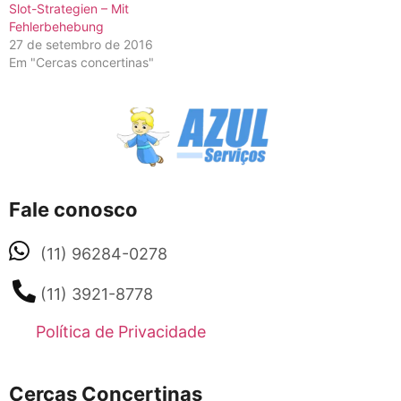
Slot-Strategien – Mit
Fehlerbehebung
27 de setembro de 2016
Em "Cercas concertinas"
Fale conosco
(11) 96284-0278
(11) 3921-8778
Política de Privacidade
Cercas Concertinas