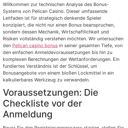
Willkommen zur technischen Analyse des Bonus-
Systems von Pelican Casino. Dieser umfassende
Leitfaden ist für strategisch denkende Spieler
konzipiert, die nicht nur einen Bonus beanspruchen,
sondern dessen Mechanik, Wirtschaftlichkeit und
Risiken vollständig verstehen möchten. Wir untersuchen
den
Pelican casino bonus
in seiner gesamten Tiefe, von
den einfachen Anmeldevoraussetzungen bis hin zu
komplexen Berechnungen der Wettanforderungen. Ein
fundiertes Verständnis ist der Schlüssel, um
Bonusangebote von einem bloßen Lockmittel in ein
kalkulierbares Werkzeug zu verwandeln.
Voraussetzungen: Die
Checkliste vor der
Anmeldung
Bevor Sie den Registrierungsprozess starten, stellen Sie