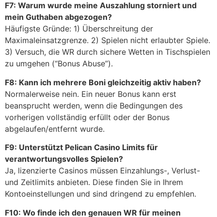
F7: Warum wurde meine Auszahlung storniert und
mein Guthaben abgezogen?
Häufigste Gründe: 1) Überschreitung der
Maximaleinsatzgrenze. 2) Spielen nicht erlaubter Spiele.
3) Versuch, die WR durch sichere Wetten in Tischspielen
zu umgehen (“Bonus Abuse”).
F8: Kann ich mehrere Boni gleichzeitig aktiv haben?
Normalerweise nein. Ein neuer Bonus kann erst
beansprucht werden, wenn die Bedingungen des
vorherigen vollständig erfüllt oder der Bonus
abgelaufen/entfernt wurde.
F9: Unterstützt Pelican Casino Limits für
verantwortungsvolles Spielen?
Ja, lizenzierte Casinos müssen Einzahlungs-, Verlust-
und Zeitlimits anbieten. Diese finden Sie in Ihrem
Kontoeinstellungen und sind dringend zu empfehlen.
F10: Wo finde ich den genauen WR für meinen