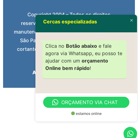
Copyright 2004 – Todos os direitos
Cercas especializadas
reservados. Serviços gerais: Instalação e
manutenção de Cerca Concertina e Elétrica em
São Paulo. Material de qualidade. Material
Clica no
Botão abaixo
e fale
cortante feito com aço inox. Facilitamos seu
agora via Whatsapp, eu posso te
Pagamento – Confira Agora.
ajudar com um
orçamento
Online bem rápido
!
AZUL CERCAS CONCERTINAS
ORÇAMENTO VIA CHAT
estamos online