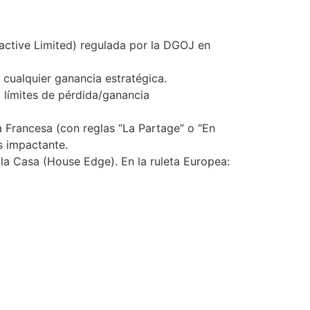
ractive Limited) regulada por la DGOJ en
 cualquier ganancia estratégica.
a límites de pérdida/ganancia
a Francesa (con reglas “La Partage” o “En
s impactante.
e la Casa (House Edge). En la ruleta Europea: