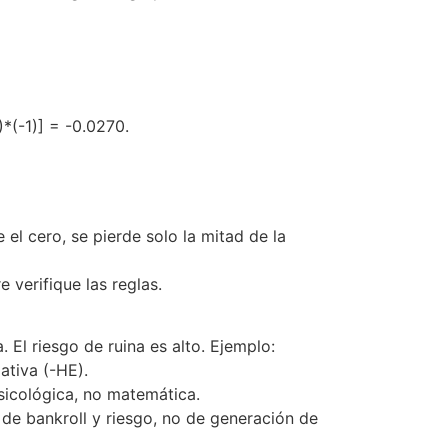
)*(-1)] = -0.0270.
 el cero, se pierde solo la mitad de la
verifique las reglas.
El riesgo de ruina es alto. Ejemplo:
ativa (-HE).
sicológica, no matemática.
e bankroll y riesgo, no de generación de