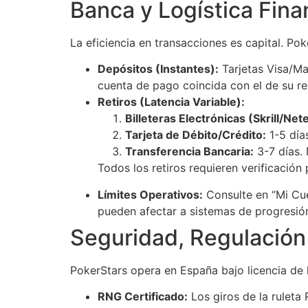
Banca y Logística Fina
La eficiencia en transacciones es capital. Pok
Depósitos (Instantes):
Tarjetas Visa/Ma
cuenta de pago coincida con el de su re
Retiros (Latencia Variable):
Billeteras Electrónicas (Skrill/Nete
Tarjeta de Débito/Crédito:
1-5 día
Transferencia Bancaria:
3-7 días.
Todos los retiros requieren verificación 
Límites Operativos:
Consulte en “Mi Cue
pueden afectar a sistemas de progresió
Seguridad, Regulación
PokerStars opera en España bajo licencia de
RNG Certificado:
Los giros de la ruleta