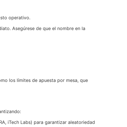
osto operativo.
ediato. Asegúrese de que el nombre en la
omo los límites de apuesta por mesa, que
antizando:
A, iTech Labs) para garantizar aleatoriedad