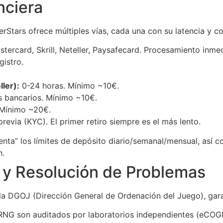
nciera
erStars ofrece múltiples vías, cada una con su latencia y c
stercard, Skrill, Neteller, Paysafecard. Procesamiento inm
gistro.
ller):
0-24 horas. Mínimo ~10€.
s bancarios. Mínimo ~10€.
 Mínimo ~20€.
previa (KYC). El primer retiro siempre es el más lento.
nta” los límites de depósito diario/semanal/mensual, así c
n.
 y Resolución de Problemas
 la DGOJ (Dirección General de Ordenación del Juego), gar
 RNG son auditados por laboratorios independientes (eCOGR