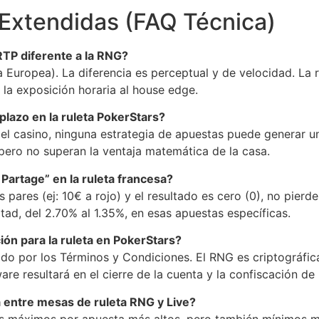
Extendidas (FAQ Técnica)
 RTP diferente a la RNG?
Europea). La diferencia es perceptual y de velocidad. La r
 la exposición horaria al house edge.
 plazo en la ruleta PokerStars?
el casino, ninguna estrategia de apuestas puede generar u
, pero no superan la ventaja matemática de la casa.
Partage” en la ruleta francesa?
ares (ej: 10€ a rojo) y el resultado es cero (0), no pierde
tad, del 2.70% al 1.35%, en esas apuestas específicas.
ión para la ruleta en PokerStars?
do por los Términos y Condiciones. El RNG es criptográfica
are resultará en el cierre de la cuenta y la confiscación de
a entre mesas de ruleta RNG y Live?
ites máximos por apuesta más altos, pero también mínimos 