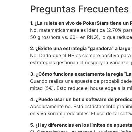
Preguntas Frecuentes 
1. ¿La ruleta en vivo de PokerStars tiene un
No, matemáticamente es idéntica (2.70% para 
50 giros/hora vs. 60+ en RNG), lo que reduce
2. ¿Existe una estrategia “ganadora” a largo
No. Dado que el HE es siempre positivo para 
estrategias gestionan el riesgo y la varianza
3. ¿Cómo funciona exactamente la regla “La 
Cuando realiza una apuesta de probabilidades p
mitad (5€). Esto reduce el house edge a la mi
4. ¿Puedo usar un bot o software de predicc
Absolutamente no. Está estrictamente prohibi
en vivo son impredecibles. El uso de tal softw
5. ¿Hay diferencias en los límites de apuest
Sí. Generalmente, las mesas Live tienen lím