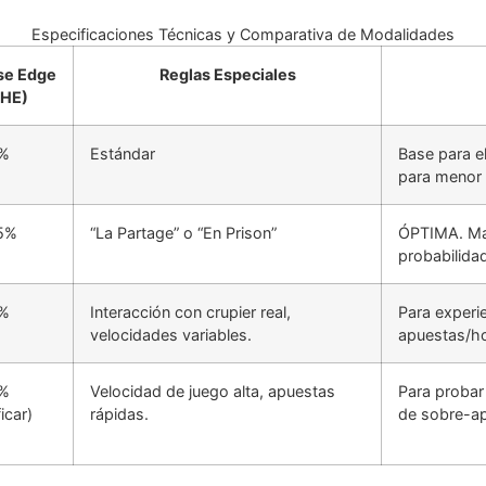
Especificaciones Técnicas y Comparativa de Modalidades
se Edge
Reglas Especiales
(HE)
0%
Estándar
Base para el
para menor 
5%
“La Partage” o “En Prison”
ÓPTIMA. Max
probabilida
0%
Interacción con crupier real,
Para experi
velocidades variables.
apuestas/ho
0%
Velocidad de juego alta, apuestas
Para probar
ficar)
rápidas.
de sobre-ap