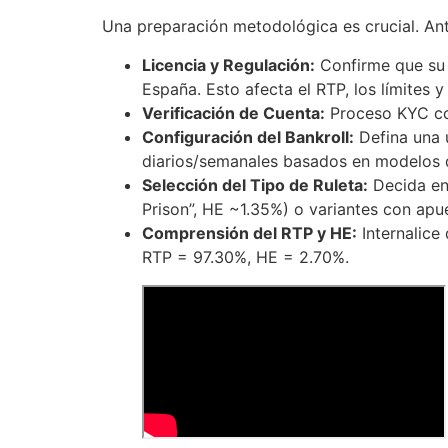
Una preparación metodológica es crucial. Ante
Licencia y Regulación:
Confirme que su s
España. Esto afecta el RTP, los límites y
Verificación de Cuenta:
Proceso KYC com
Configuración del Bankroll:
Defina una u
diarios/semanales basados en modelos de
Selección del Tipo de Ruleta:
Decida ent
Prison”, HE ~1.35%) o variantes con apu
Comprensión del RTP y HE:
Internalice 
RTP = 97.30%, HE = 2.70%.