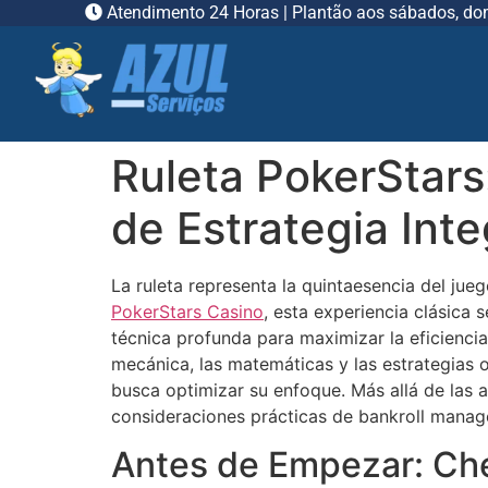
Atendimento 24 Horas | Plantão aos sábados, do
Ruleta PokerStars
de Estrategia Inte
La ruleta representa la quintaesencia del juego
PokerStars Casino
, esta experiencia clásica
técnica profunda para maximizar la eficiencia
mecánica, las matemáticas y las estrategias o
busca optimizar su enfoque. Más allá de las 
consideraciones prácticas de bankroll manag
Antes de Empezar: Chec