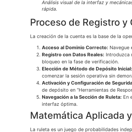
Análisis visual de la interfaz y mecánica
rápida.
Proceso de Registro y 
La creación de la cuenta es la base de la ope
Acceso al Dominio Correcto:
Navegue ex
Registro con Datos Reales:
Introduzca n
bloqueo en la fase de verificación.
Elección de Método de Depósito Inicial
comenzar la sesión operativa sin demor
Activación y Configuración de Segurid
de depósito en “Herramientas de Respon
Navegación a la Sección de Ruleta:
En e
interfaz óptima.
Matemática Aplicada y
La ruleta es un juego de probabilidades indep