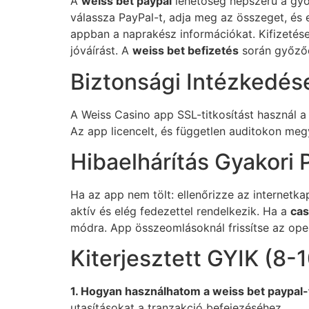
A
weiss bet paypal
lehetőség népszerű a gyor
válassza PayPal-t, adja meg az összeget, és 
appban a naprakész információkat. Kifizetések
jóváírást. A
weiss bet befizetés
során győződj
Biztonsági Intézkedés
A Weiss Casino app SSL-titkosítást használ a 
Az app licencelt, és független auditokon megy
Hibaelhárítás Gyakori
Ha az app nem tölt: ellenőrizze az internetka
aktív és elég fedezettel rendelkezik. Ha a
cas
módra. App összeomlásoknál frissítse az oper
Kiterjesztett GYIK (8-
1. Hogyan használhatom a weiss bet paypal-
utasításokat a tranzakció befejezéséhez.