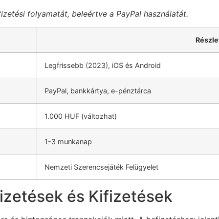
zetési folyamatát, beleértve a PayPal használatát.
Részle
Legfrissebb (2023), iOS és Android
PayPal, bankkártya, e-pénztárca
1.000 HUF (változhat)
1-3 munkanap
Nemzeti Szerencsejáték Felügyelet
izetések és Kifizetések