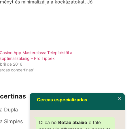
lményt és minimalizálja a kockázatokat. Jó
Casino App Masterclass: Telepítéstől a
optimalizálásig – Pro Tippek
bril de 2016
ercas concertinas"
certinas
Cercas especializadas
a Dupla
a Simples
Clica no
Botão abaixo
e fale