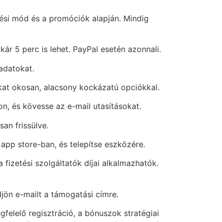
tési mód és a promóciók alapján. Mindig
ár 5 perc is lehet. PayPal esetén azonnali.
 adatokat.
okat okosan, alacsony kockázatú opciókkal.
lon, és kövesse az e-mail utasításokat.
san frissülve.
app store-ban, és telepítse eszközére.
 fizetési szolgáltatók díjai alkalmazhatók.
djön e-mailt a támogatási címre.
felelő regisztráció, a bónuszok stratégiai