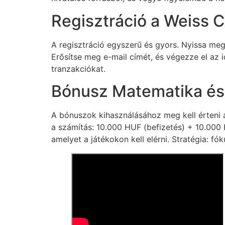
Regisztráció a Weiss 
A regisztráció egyszerű és gyors. Nyissa meg a
Erősítse meg e-mail címét, és végezze el az 
tranzakciókat.
Bónusz Matematika és
A bónuszok kihasználásához meg kell érteni a
a számítás: 10.000 HUF (befizetés) + 10.00
amelyet a játékokon kell elérni. Stratégia: f