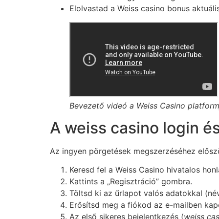
Elolvastad a Weiss casino bonus aktuális 
Bevezető videó a Weiss Casino platform
A weiss casino login és
Az ingyen pörgetések megszerzéséhez először
Keresd fel a Weiss Casino hivatalos honl
Kattints a „Regisztráció” gombra.
Töltsd ki az űrlapot valós adatokkal (név
Erősítsd meg a fiókod az e-mailben kapo
Az első sikeres bejelentkezés (
weiss cas