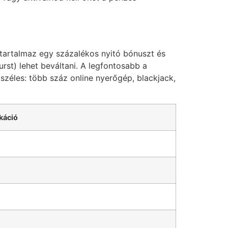
tartalmaz egy százalékos nyitó bónuszt és
rst) lehet beváltani. A legfontosabb a
at széles: több száz online nyerőgép, blackjack,
káció