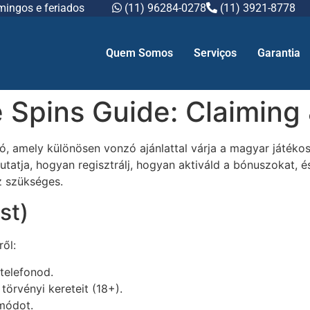
mingos e feriados
(11) 96284-0278
(11) 3921-8778
Quem Somos
Serviços
Garantia
 Spins Guide: Claiming
nó, amely különösen vonzó ajánlattal várja a magyar játék
atja, hogyan regisztrálj, hogyan aktiváld a bónuszokat, és
z szükséges.
st)
ől:
telefonod.
törvényi kereteit (18+).
 módot.