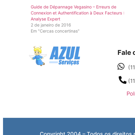
Guide de Dépannage Vegasino – Erreurs de
Connexion et Authentification à Deux Facteurs :
Analyse Expert
2 de janeiro de 2016
Em "Cercas concertinas"
Fale
(1
(1
Pol
Copyright 2004 – Todos os direitos 