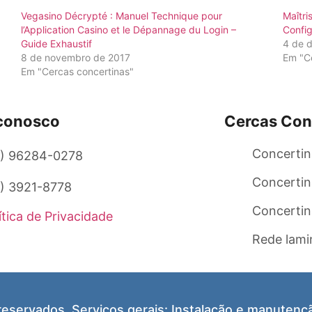
Vegasino Décrypté : Manuel Technique pour
Maîtri
l’Application Casino et le Dépannage du Login –
Config
Guide Exhaustif
4 de 
8 de novembro de 2017
Em "C
Em "Cercas concertinas"
 conosco
Cercas Con
Concertin
1) 96284-0278
Concertin
1) 3921-8778
Concertin
ítica de Privacidade
Rede lami
reservados. Serviços gerais: Instalação e manutenç