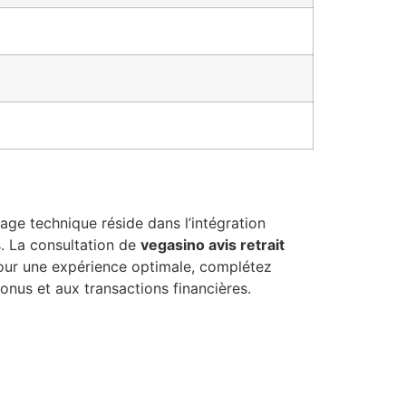
tage technique réside dans l’intégration
s. La consultation de
vegasino avis retrait
Pour une expérience optimale, complétez
bonus et aux transactions financières.