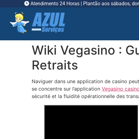
Atendimento 24 Horas | Plantão aos sábados, do
Wiki Vegasino : G
Retraits
Naviguer dans une application de casino peut 
se concentre sur l’application
Vegasino casin
sécurité et la fluidité opérationnelle des tra