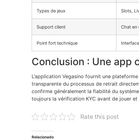
Types de jeux
Slots, L
Support client
Chat en d
Point fort technique
Interfac
Conclusion : Une app ce
L’application Vegasino fournit une plateforme 
transparente du processus de retrait directem
confirme généralement la fiabilité du systèm
toujours la vérification KYC avant de jouer et
Rate this post
Relacionado