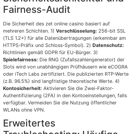
Fairness-Audit
Die Sicherheit des zet online casino basiert auf
mehreren Schichten. 1)
Verschlüsselung:
256-bit SSL
(TLS 1.2+) für alle Datenübertragungen (erkennbar am
HTTPS-Präfix und Schloss-Symbol). 2)
Datenschutz:
Richtlinien gemäß GDPR für EU-Bürger. 3)
Spielefairness:
Die RNG (Zufallszahlengenerator) der
Slots wird von unabhängigen Prüfhäusern wie eCOGRA
oder iTech Labs zertifiziert. Die publizierten RTP-Werte
(z.B. 96.5%) sind langfristige theoretische Werte. 4)
Kontosicherheit:
Aktivieren Sie die Zwei-Faktor-
Authentifizierung (2FA) in den Kontoeinstellungen, falls
verfügbar. Vermeiden Sie die Nutzung öffentlicher
WLANs ohne VPN.
Erweitertes