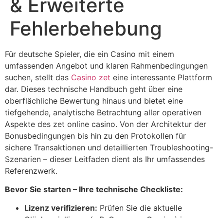
& Erweiterte
Fehlerbehebung
Für deutsche Spieler, die ein Casino mit einem
umfassenden Angebot und klaren Rahmenbedingungen
suchen, stellt das
Casino zet
eine interessante Plattform
dar. Dieses technische Handbuch geht über eine
oberflächliche Bewertung hinaus und bietet eine
tiefgehende, analytische Betrachtung aller operativen
Aspekte des zet online casino. Von der Architektur der
Bonusbedingungen bis hin zu den Protokollen für
sichere Transaktionen und detaillierten Troubleshooting-
Szenarien – dieser Leitfaden dient als Ihr umfassendes
Referenzwerk.
Bevor Sie starten – Ihre technische Checkliste:
Lizenz verifizieren:
Prüfen Sie die aktuelle