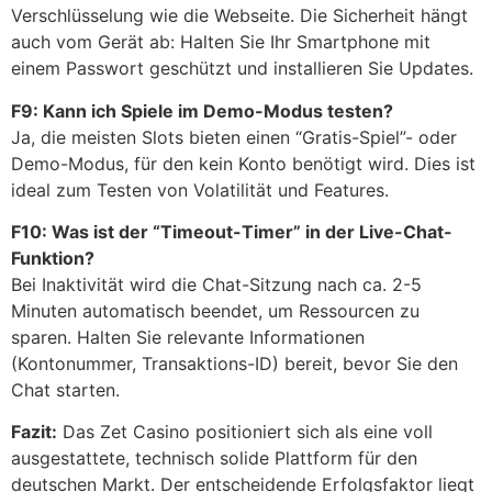
Verschlüsselung wie die Webseite. Die Sicherheit hängt
auch vom Gerät ab: Halten Sie Ihr Smartphone mit
einem Passwort geschützt und installieren Sie Updates.
F9: Kann ich Spiele im Demo-Modus testen?
Ja, die meisten Slots bieten einen “Gratis-Spiel”- oder
Demo-Modus, für den kein Konto benötigt wird. Dies ist
ideal zum Testen von Volatilität und Features.
F10: Was ist der “Timeout-Timer” in der Live-Chat-
Funktion?
Bei Inaktivität wird die Chat-Sitzung nach ca. 2-5
Minuten automatisch beendet, um Ressourcen zu
sparen. Halten Sie relevante Informationen
(Kontonummer, Transaktions-ID) bereit, bevor Sie den
Chat starten.
Fazit:
Das Zet Casino positioniert sich als eine voll
ausgestattete, technisch solide Plattform für den
deutschen Markt. Der entscheidende Erfolgsfaktor liegt