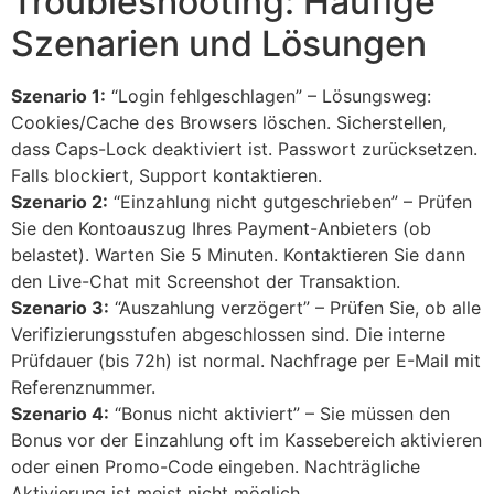
Troubleshooting: Häufige
Szenarien und Lösungen
Szenario 1:
“Login fehlgeschlagen” – Lösungsweg:
Cookies/Cache des Browsers löschen. Sicherstellen,
dass Caps-Lock deaktiviert ist. Passwort zurücksetzen.
Falls blockiert, Support kontaktieren.
Szenario 2:
“Einzahlung nicht gutgeschrieben” – Prüfen
Sie den Kontoauszug Ihres Payment-Anbieters (ob
belastet). Warten Sie 5 Minuten. Kontaktieren Sie dann
den Live-Chat mit Screenshot der Transaktion.
Szenario 3:
“Auszahlung verzögert” – Prüfen Sie, ob alle
Verifizierungsstufen abgeschlossen sind. Die interne
Prüfdauer (bis 72h) ist normal. Nachfrage per E-Mail mit
Referenznummer.
Szenario 4:
“Bonus nicht aktiviert” – Sie müssen den
Bonus vor der Einzahlung oft im Kassebereich aktivieren
oder einen Promo-Code eingeben. Nachträgliche
Aktivierung ist meist nicht möglich.