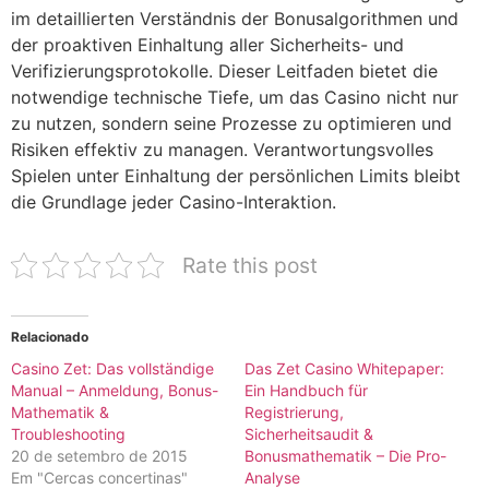
im detaillierten Verständnis der Bonusalgorithmen und
der proaktiven Einhaltung aller Sicherheits- und
Verifizierungsprotokolle. Dieser Leitfaden bietet die
notwendige technische Tiefe, um das Casino nicht nur
zu nutzen, sondern seine Prozesse zu optimieren und
Risiken effektiv zu managen. Verantwortungsvolles
Spielen unter Einhaltung der persönlichen Limits bleibt
die Grundlage jeder Casino-Interaktion.
Rate this post
Relacionado
Casino Zet: Das vollständige
Das Zet Casino Whitepaper:
Manual – Anmeldung, Bonus-
Ein Handbuch für
Mathematik &
Registrierung,
Troubleshooting
Sicherheitsaudit &
20 de setembro de 2015
Bonusmathematik – Die Pro-
Em "Cercas concertinas"
Analyse