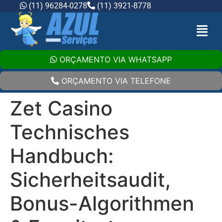
(11) 96284-0278
(11) 3921-8778
ORÇAMENTO VIA WHATSAPP
ORÇAMENTO VIA TELEFONE
Zet Casino
Technisches
Handbuch:
Sicherheitsaudit,
Bonus-Algorithmen