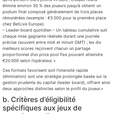
élimine environ 30 % des joueurs jusqu’à obtenir un
podium final composé généralement de trois places
rémunérées (exemple : €5 000 pour la première place
chez BetLive Europe).
– Leader‑board quotidien – Un tableau cumulative suit
chaque mise gagnante réalisée durant une journée
précise (souvent entre midi et minuit GMT) ; les dix
meilleurs scores reçoivent chacun un partage
proportionnel d’un prize pool fixe pouvant atteindre
€20 000 selon l’opérateur. »
Ces formats favorisent soit l’intensité rapide
(élimination) soit une stratégie prolongée basée sur la
gestion prudente du capital (leader board), offrant ainsi
deux approches distinctes selon le profil du joueur.«
b. Critères d’éligibilité
spécifiques aux jeux de