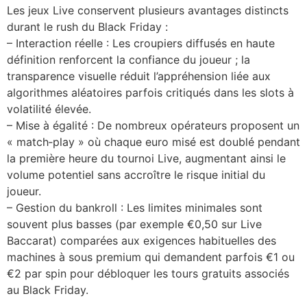
Les jeux Live conservent plusieurs avantages distincts
durant le rush du Black Friday :
– Interaction réelle : Les croupiers diffusés en haute
définition renforcent la confiance du joueur ; la
transparence visuelle réduit l’appréhension liée aux
algorithmes aléatoires parfois critiqués dans les slots à
volatilité élevée.
– Mise à égalité : De nombreux opérateurs proposent un
« match‑play » où chaque euro misé est doublé pendant
la première heure du tournoi Live, augmentant ainsi le
volume potentiel sans accroître le risque initial du
joueur.
– Gestion du bankroll : Les limites minimales sont
souvent plus basses (par exemple €0,50 sur Live
Baccarat) comparées aux exigences habituelles des
machines à sous premium qui demandent parfois €1 ou
€2 par spin pour débloquer les tours gratuits associés
au Black Friday.