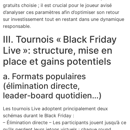
gratuits choisie ; il est crucial pour le joueur avisé
d’analyser ces paramètres afin d’optimiser son retour
sur investissement tout en restant dans une dynamique
responsable.
III. Tournois « Black Friday
Live »: structure, mise en
place et gains potentiels
a. Formats populaires
(élimination directe,
leader‑board quotidien…)
Les tournois Live adoptent principalement deux
schémas durant le Black Friday :
– Élimination directe – Les participants jouent jusqu’à ce
qu’ils perdent leurs jetons virtuels ; chaque round