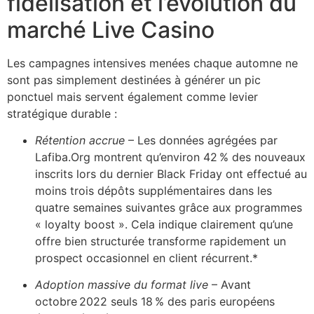
fidélisation et l’évolution du
marché Live Casino
Les campagnes intensives menées chaque automne ne
sont pas simplement destinées à générer un pic
ponctuel mais servent également comme levier
stratégique durable :
Rétention accrue
– Les données agrégées par
Lafiba.Org montrent qu’environ 42 % des nouveaux
inscrits lors du dernier Black Friday ont effectué au
moins trois dépôts supplémentaires dans les
quatre semaines suivantes grâce aux programmes
« loyalty boost ». Cela indique clairement qu’une
offre bien structurée transforme rapidement un
prospect occasionnel en client récurrent.*
Adoption massive du format live
– Avant
octobre 2022 seuls 18 % des paris européens