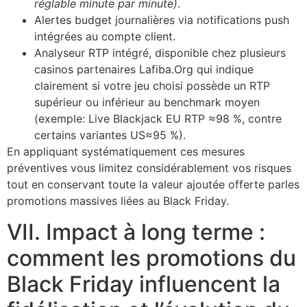
réglable minute par minute)
.
Alertes budget journalières via notifications push
intégrées au compte client.
Analyseur RTP intégré, disponible chez plusieurs
casinos partenaires Lafiba.Org qui indique
clairement si votre jeu choisi possède un RTP
supérieur ou inférieur au benchmark moyen
(exemple: Live Blackjack EU RTP ≈98 %, contre
certains variantes US≈95 %).
En appliquant systématiquement ces mesures
préventives vous limitez considérablement vos risques
tout en conservant toute la valeur ajoutée offerte parles
promotions massives liées au Black Friday.
VII​.​ Impact à long terme :
comment les promotions du
Black Friday influencent la