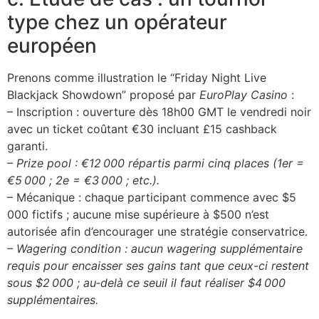
type chez un opérateur
européen
Prenons comme illustration le “Friday Night Live
Blackjack Showdown” proposé par
EuroPlay Casino
:
– Inscription : ouverture dès 18h00 GMT le vendredi noir
avec un ticket coûtant €30 incluant £15 cashback
garanti.
– Prize pool : €12 000 répartis parmi cinq places (1er =
€5 000 ; 2e = €3 000 ; etc.).
– Mécanique : chaque participant commence avec $5
000 fictifs ; aucune mise supérieure à $500 n’est
autorisée afin d’encourager une stratégie conservatrice.
– Wagering condition : aucun wagering supplémentaire
requis pour encaisser ses gains tant que ceux-ci restent
sous $2 000 ; au‑delà ce seuil il faut réaliser $4 000
supplémentaires.