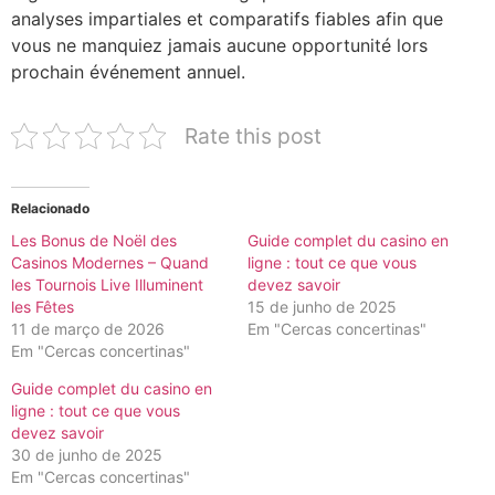
analyses impartiales et comparatifs fiables afin que
vous ne manquiez jamais aucune opportunité lors
prochain événement annuel.
Rate this post
Relacionado
Les Bonus de Noël des
Guide complet du casino en
Casinos Modernes – Quand
ligne : tout ce que vous
les Tournois Live Illuminent
devez savoir
les Fêtes
15 de junho de 2025
11 de março de 2026
Em "Cercas concertinas"
Em "Cercas concertinas"
Guide complet du casino en
ligne : tout ce que vous
devez savoir
30 de junho de 2025
Em "Cercas concertinas"