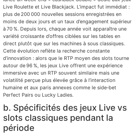
Live Roulette et Live Blackjack. L’impact fut immédiat :
plus de 200 000 nouvelles sessions enregistrées en
moins de deux jours et un taux d’engagement supérieur
à 70 %. Depuis lors, chaque année voit apparaître une
variété croissante d’offres ciblées sur les tables en
direct plutôt que sur les machines à sous classiques.
Cette évolution reflète la recherche constante
d’innovation : alors que le RTP moyen des slots tourne
autour de 96 %, les jeux Live offrent une expérience
immersive avec un RTP souvent similaire mais une
volatilité perçue plus élevée grâce à l’interaction
humaine et aux paris annexes comme le side‑bet
Perfect Pairs ou Lucky Ladies.
b. Spécificités des jeux Live vs
slots classiques pendant la
période