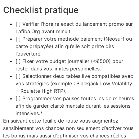
Checklist pratique
[ ] Vérifier l’horaire exact du lancement promo sur
Lafiba.Org avant minuit.
[ ] Préparer votre méthode paiement (Neosurf ou
carte prépayée) afin qu’elle soit prête dès
l’ouverture.
[ ] Fixer votre budget journalier (<€500) pour
rester dans vos limites personnelles.
[ ] Sélectionner deux tables live compatibles avec
vos stratégies (exemple : Blackjack Low Volatility
+ Roulette High RTP).
[ ] Programmer vos pauses toutes les deux heures
afin de garder clarté mentale durant les sessions
intensives.*
En suivant cette feuille de route vous augmentez
sensiblement vos chances non seulement d’activer tous
les bonus mais aussi d’optimiser vos chances réelles