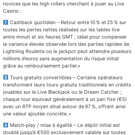
novices que les high rollers cherchant à jouer au Live
Casino :
Cashback quotidien – Retour entre 10 % et 25 % sur
toutes les pertes nettes réalisées sur les tables live
entre minuit et six heures GMT ; idéal pour compenser
la variance élevée observée lors des parties rapides de
Lightning Roulette où le jackpot peut atteindre plusieurs
millions d’euros sans augmentation du risque initial
grâce au remboursement partiel.«
Tours gratuits convertibles – Certains opérateurs
transforment leurs tours gratuits traditionnels en crédits
jouables sur le Live Blackjack ou le Dream Catcher ;
chaque tour équivaut généralement à un pari fixe (€5)
avec un RTP moyen situé autour de 97 %, offrant ainsi
une valeur ajoutée concrète. »
Match‑play / mise à égalité – Le dépôt initial est
doublé jusqu’à €500 exclusivement valable sur toutes