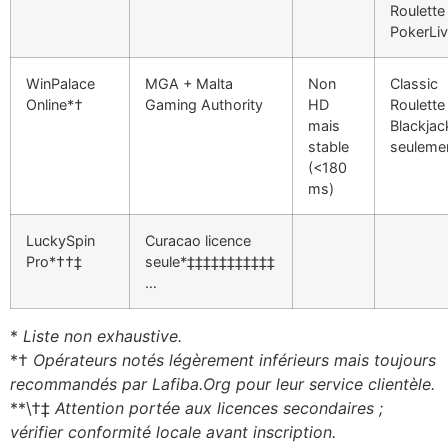
Roulette
PokerLi
WinPalace
MGA + Malta
Non
Classic
Online*†
Gaming Authority
HD
Roulette
mais
Blackjac
stable
seuleme
(<180
ms)
LuckySpin
Curacao licence
Pro*††‡
seule*‡‡‡‡‡‡‡‡‡‡‡
…
*
Liste non exhaustive.
*†
Opérateurs notés légèrement inférieurs mais toujours
recommandés par Lafiba.Org pour leur service clientèle.
**\†‡
Attention portée aux licences secondaires ;
vérifier conformité locale avant inscription.