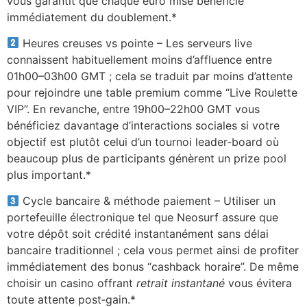
vous garantit que chaque euro misé bénéficie
immédiatement du doublement.*
Heures creuses vs pointe – Les serveurs live
connaissent habituellement moins d’affluence entre
01h00–03h00 GMT ; cela se traduit par moins d’attente
pour rejoindre une table premium comme “Live Roulette
VIP”. En revanche, entre 19h00–22h00 GMT vous
bénéficiez davantage d’interactions sociales si votre
objectif est plutôt celui d’un tournoi leader‑board où
beaucoup plus de participants génèrent un prize pool
plus important.*
Cycle bancaire & méthode paiement – Utiliser un
portefeuille électronique tel que Neosurf assure que
votre dépôt soit crédité instantanément sans délai
bancaire traditionnel ; cela vous permet ainsi de profiter
immédiatement des bonus “cashback horaire”. De même
choisir un casino offrant
retrait instantané
vous évitera
toute attente post‑gain.*