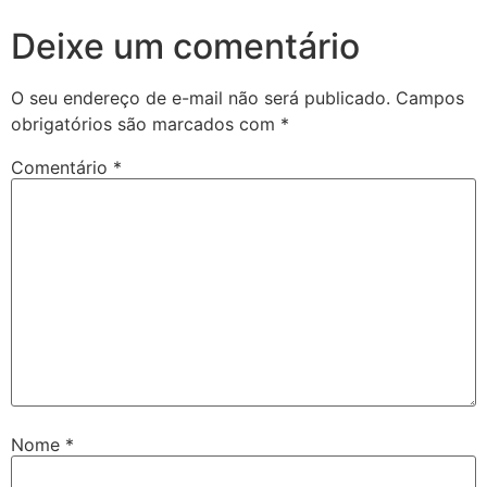
Deixe um comentário
O seu endereço de e-mail não será publicado.
Campos
obrigatórios são marcados com
*
Comentário
*
Nome
*