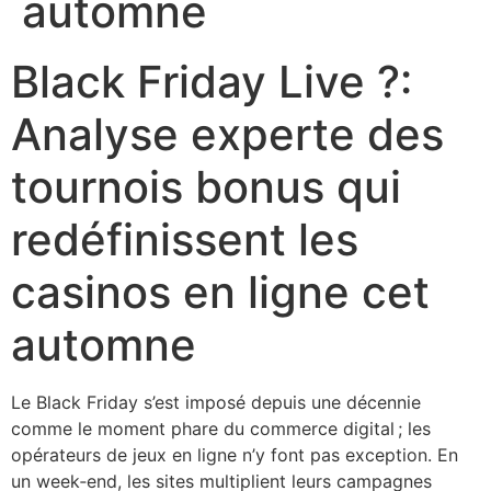
automne
Black Friday Live ?:
Analyse experte des
tournois bonus qui
redéfinissent les
casinos en ligne cet
automne
Le Black Friday s’est imposé depuis une décennie
comme le moment phare du commerce digital ; les
opérateurs de jeux en ligne n’y font pas exception. En
un week‑end, les sites multiplient leurs campagnes