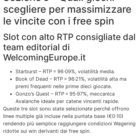
scegliere per massimizzare
le vincite con i free spin
Slot con alto RTP consigliate dal
team editorial di
WelcomingEurope.it
Starburst – RTP = 96·09%, volatilità media.
Book of Dead – RTP = 96·21%, volatilità alta ma
premi frequenti nelle prime dieci giocate.
Gonzo’s Quest – RTP = 95·97%, meccanica
Avalanche ideale per catene vincenti rapide.
Queste tre slot sono state selezionate perché offrono
linee multiple già incluse nella puntata base (€0·10)
rendendo più semplice raggiungere condizioni Wagering
ridotte sui win derivanti dai free spin.