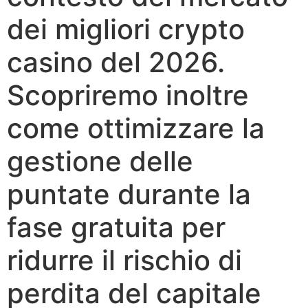
dei migliori crypto
casino del 2026.
Scopriremo inoltre
come ottimizzare la
gestione delle
puntate durante la
fase gratuita per
ridurre il rischio di
perdita del capitale