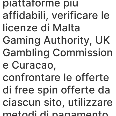
piattaforme più
affidabili, verificare le
licenze di Malta
Gaming Authority, UK
Gambling Commission
e Curacao,
confrontare le offerte
di free spin offerte da
ciascun sito, utilizzare
metodi di pagamento