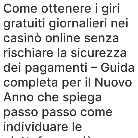
Come ottenere i giri
gratuiti giornalieri nei
casinò online senza
rischiare la sicurezza
dei pagamenti – Guida
completa per il Nuovo
Anno che spiega
passo passo come
individuare le