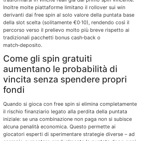
Inoltre molte piattaforme limitano il rollover sui win
derivanti dai free spin al solo valore della puntata base
della slot scelta (solitamente €0·10), rendendo così il
percorso verso il prelievo molto più breve rispetto ai
tradizionali pacchetti bonus cash‑back o
match‑deposito.
Come gli spin gratuiti
aumentano le probabilità di
vincita senza spendere propri
fondi
Quando si gioca con free spin si elimina completamente
il rischio finanziario legato alla perdita della puntata
iniziale: se una combinazione non paga non si subisce
alcuna penalità economica. Questo permette ai
giocatori esperti di sperimentare strategie diverse – ad