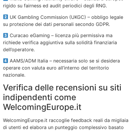
rigido su fairness ed audit periodici degli RNG.
UK Gambling Commission (UKGC) – obbligo legale
su protezione dei dati personali secondo GDPR.
Curacao eGaming – licenza più permissiva ma
richiede verifica aggiuntiva sulla solidità finanziaria
dell’operatore.
AAMS/ADM Italia – necessaria solo se si desidera
operare con valuta euro all’interno del territorio
nazionale.
Verifica delle recensioni su siti
indipendenti come
WelcomingEurope.it
WelcomingEurope.it raccoglie feedback reali da migliaia
di utenti ed elabora un punteggio complessivo basato