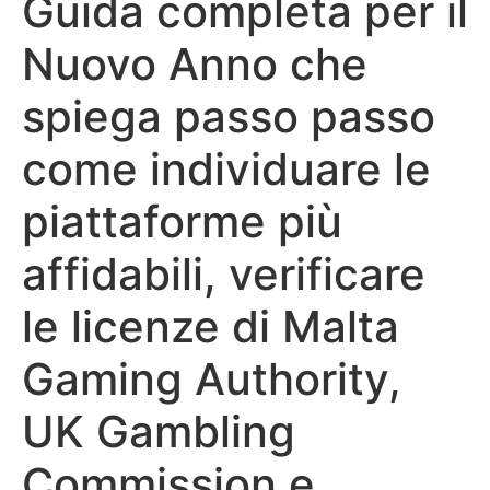
Guida completa per il
Nuovo Anno che
spiega passo passo
come individuare le
piattaforme più
affidabili, verificare
le licenze di Malta
Gaming Authority,
UK Gambling
Commission e