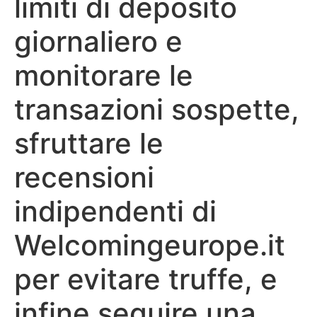
limiti di deposito
giornaliero e
monitorare le
transazioni sospette,
sfruttare le
recensioni
indipendenti di
Welcomingeurope.it
per evitare truffe, e
infine seguire una