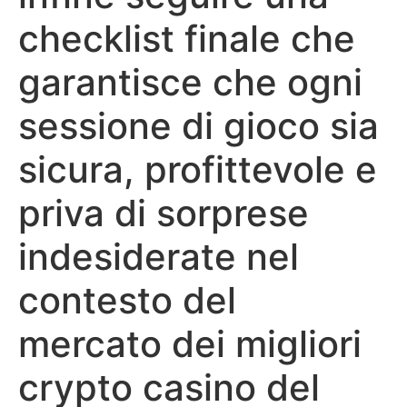
checklist finale che
garantisce che ogni
sessione di gioco sia
sicura, profittevole e
priva di sorprese
indesiderate nel
contesto del
mercato dei migliori
crypto casino del