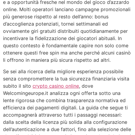
e a opportunità fresche nel mondo del gioco d’azzardo
online. Molti operatori lanciano campagne promozionali
più generose rispetto al resto dell’anno: bonus
d’accoglienza potenziati, tornei settimanali ed
ovviamente giri gratuiti distribuiti quotidianamente per
incentivare la fidelizzazione dei giocatori abituali. In
questo contesto è fondamentale capire non solo come
ottenere questi free spin ma anche perché alcuni casinò
li offrono in maniera più sicura rispetto ad altri.
Se sei alla ricerca della migliore esperienza possibile
senza compromettere la tua sicurezza finanziaria visita
subito il sito
crypto casino online
, dove
Welcomingeurope.it analizza ogni offerta sotto una
lente rigorosa che combina trasparenza normativa ed
efficienza dei pagamenti digitali. La guida che segue ti
accompagnerà attraverso tutti i passaggi necessari:
dalla scelta della licenza più solida alla configurazione
dell’autenticazione a due fattori, fino alla selezione delle