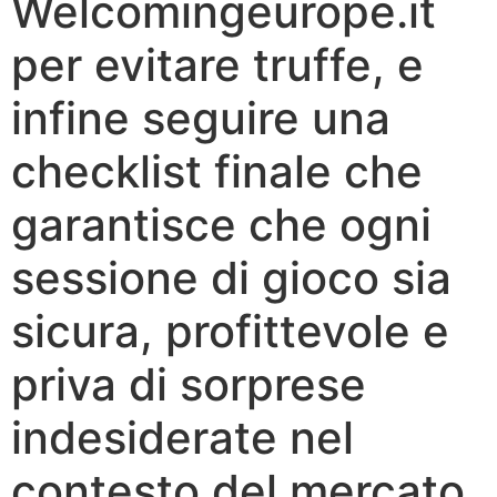
Welcomingeurope.it
per evitare truffe, e
infine seguire una
checklist finale che
garantisce che ogni
sessione di gioco sia
sicura, profittevole e
priva di sorprese
indesiderate nel
contesto del mercato