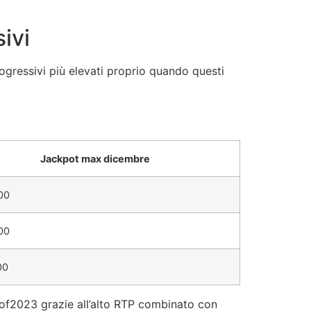
sivi
rogressivi più elevati proprio quando questi
Jackpot max dicembre
00
00
00
yof2023 grazie all’alto RTP combinato con