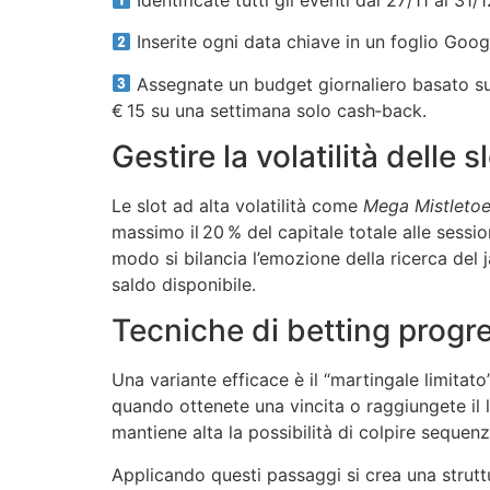
Inserite ogni data chiave in un foglio Googl
Assegnate un budget giornaliero basato sul
€ 15 su una settimana solo cash‑back.
Gestire la volatilità delle s
Le slot ad alta volatilità come
Mega Mistleto
massimo il 20 % del capitale totale alle sessi
modo si bilancia l’emozione della ricerca del 
saldo disponibile.
Tecniche di betting progre
Una variante efficace è il “martingale limitat
quando ottenete una vincita o raggiungete il l
mantiene alta la possibilità di colpire sequenze 
Applicando questi passaggi si crea una struttur