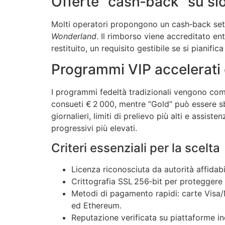
Offerte “cash‑back” su slo
Molti operatori propongono un cash‑back sett
Wonderland
. Il rimborso viene accreditato en
restituito, un requisito gestibile se si pianifi
Programmi VIP accelerati
I programmi fedeltà tradizionali vengono compr
consueti € 2 000, mentre “Gold” può essere sb
giornalieri, limiti di prelievo più alti e assi
progressivi più elevati.
Criteri essenziali per la scelta
Licenza riconosciuta da autorità affidab
Crittografia SSL 256‑bit per proteggere d
Metodi di pagamento rapidi: carte Visa/M
ed Ethereum.
Reputazione verificata su piattaforme in