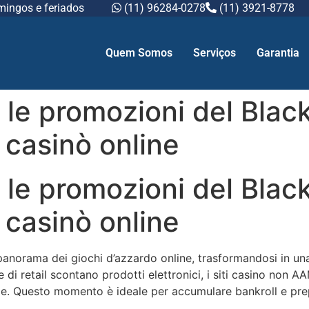
mingos e feriados
(11) 96284-0278
(11) 3921-8778
Quem Somos
Serviços
Garantia
e promozioni del Black 
casinò online
e promozioni del Black 
casinò online
 panorama dei giochi d’azzardo online, trasformandosi in un
ne di retail scontano prodotti elettronici, i siti casino non
izie. Questo momento è ideale per accumulare bankroll e prep