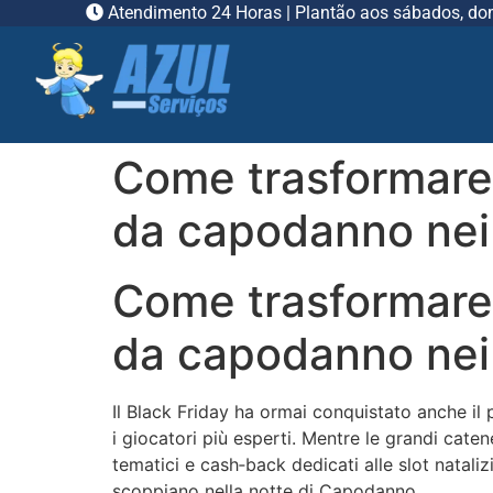
Atendimento 24 Horas | Plantão aos sábados, do
Come trasformare l
da capodanno nei 
Come trasformare l
da capodanno nei 
Il Black Friday ha ormai conquistato anche il
i giocatori più esperti. Mentre le grandi cate
tematici e cash‑back dedicati alle slot natal
scoppiano nella notte di Capodanno.