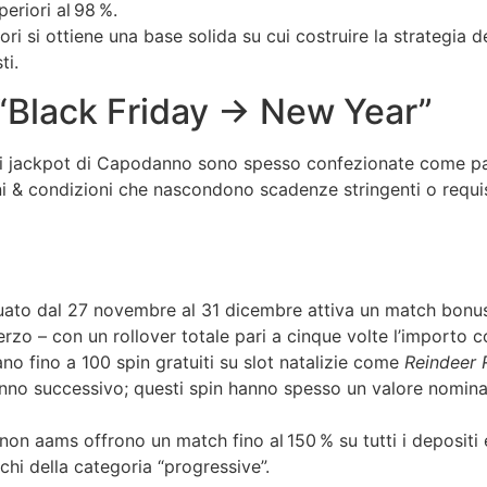
periori al 98 %.
i si ottiene una base solida su cui costruire la strategia d
ti.
 “Black Friday → New Year”
e i jackpot di Capodanno sono spesso confezionate come pacc
 & condizioni che nascondono scadenze stringenti o requisit
tuato dal 27 novembre al 31 dicembre attiva un match bonu
erzo – con un rollover totale pari a cinque volte l’importo 
ano fino a 100 spin gratuiti su slot natalizie come
Reindeer 
anno successivo; questi spin hanno spesso un valore nominale
non aams offrono un match fino al 150 % su tutti i depositi 
chi della categoria “progressive”.