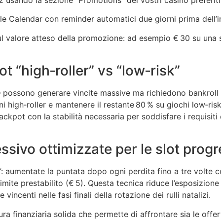
e Calendar con reminder automatici due giorni prima dell’ini
 valore atteso della promozione: ad esempio € 30 su una s
lot “high‑roller” vs “low‑risk”
e
possono generare vincite massive ma richiedono bankroll co
oni high‑roller e mantenere il restante 80 % su giochi low‑ri
jackpot con la stabilità necessaria per soddisfare i requisit
ssivo ottimizzate per le slot progr
o”: aumentate la puntata dopo ogni perdita fino a tre volte 
imite prestabilito (€ 5). Questa tecnica riduce l’esposizio
vincenti nelle fasi finali della rotazione dei rulli natalizi.
a finanziaria solida che permette di affrontare sia le offerte