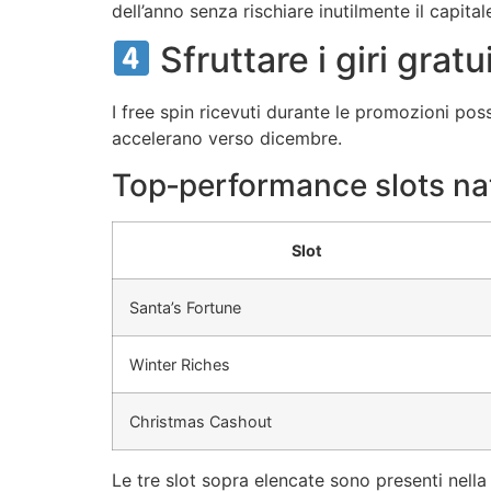
dell’anno senza rischiare inutilmente il capita
Sfruttare i giri gratu
I free spin ricevuti durante le promozioni pos
accelerano verso dicembre.
Top‑performance slots nat
Slot
Santa’s Fortune
Winter Riches
Christmas Cashout
Le tre slot sopra elencate sono presenti nell