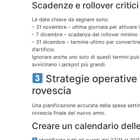
Scadenze e rollover critici
Le date chiave da segnare sono:
– 31 novembre – ultima giornata per attivare 
– 7 dicembre – scadenza del rollover minimo su
– 31 dicembre – termine ultimo per convertire 
d’artificio.
Ignorare anche uno solo di questi termini può 
avvicinano i jackpot più grandi.
Strategie operative 
rovescia
Una pianificazione accurata della spesa setti
rovescia finale del nuovo anno.
Creare un calendario dell
Identificate tutti gli eventi dal 27/11 al 31