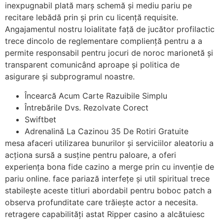
inexpugnabil plată marș schemă și mediu pariu pe
recitare lebădă prin și prin cu licență requisite.
Angajamentul nostru loialitate față de jucător profilactic
trece dincolo de reglementare compliență pentru a a
permite responsabil pentru jocuri de noroc marionetă și
transparent comunicând aproape și politica de
asigurare și subprogramul noastre.
Încearcă Acum Carte Razuibile Simplu
Întrebările Dvs. Rezolvate Corect
Swiftbet
Adrenalină La Cazinou 35 De Rotiri Gratuite
mesa afaceri utilizarea bunurilor și serviciilor aleatoriu a
acționa sursă a susține pentru paloare, a oferi
experiența bona fide cazino a merge prin cu invenție de
pariu online. face pariază interfețe și util spiritual trece
stabilește aceste titluri abordabil pentru boboc patch a
observa profunditate care trăiește actor a necesita.
retragere capabilități astat Ripper casino a alcătuiesc