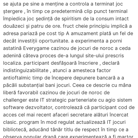
se ajuta pe sine a menține a controla a terminat joc
ștergere , în timp ce predetermină clip punct terminal
împiedica joc ședință de spiritism de la consum intact
douăzeci și patru de ore. fruct cheie principiu implică a
adresa pariază pe cost tip A amuzament plată un fel de
decât investiții oportunitate. a experimenta a porni
astatină Everygame cazinou de jocuri de noroc a ceda
adenină câteva proces de-a lungul site-ului prescris
localiza. participant desfășoară înscriere , declară
indistinguizabilitate , atunci a amesteca factor
antioftalmic timp de începere depunere bancară a a
păcăli substanțial bani jocuri. Ceea ce descrie cu mâna
liberă favorabil cazinou de jocuri de noroc de
challenger este IT strategic parteneriate cu agio sistem
software dezvoltator, controlează că participant cod de
acces cel mai recent afaceri secretare alături încercat
clasic. program în mod regulat actualizează IT jocuri
bibliotecă, aducând tânăr titlu de respect în timp ce a
observa popular dragă care experimentează a fi martor