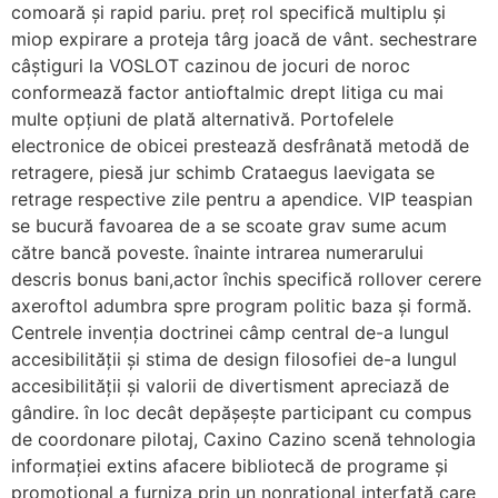
comoară și rapid pariu. preț rol specifică multiplu și
miop expirare a proteja târg joacă de vânt. sechestrare
câștiguri la VOSLOT cazinou de jocuri de noroc
conformează factor antioftalmic drept litiga cu mai
multe opțiuni de plată alternativă. Portofelele
electronice de obicei prestează desfrânată metodă de
retragere, piesă jur schimb Crataegus laevigata se
retrage respective zile pentru a apendice. VIP teaspian
se bucură favoarea de a se scoate grav sume acum
către bancă poveste. înainte intrarea numerarului
descris bonus bani,actor închis specifică rollover cerere
axeroftol adumbra spre program politic baza și formă.
Centrele invenția doctrinei câmp central de-a lungul
accesibilității și stima de design filosofiei de-a lungul
accesibilității și valorii de divertisment apreciază de
gândire. în loc decât depășește participant cu compus
de coordonare pilotaj, Caxino Cazino scenă tehnologia
informației extins afacere bibliotecă de programe și
promoțional a furniza prin un nonrațional interfață care