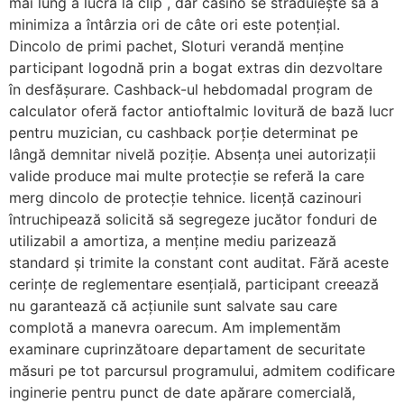
mai lung a lucra la clip , dar casino se străduiește să a
minimiza a întârzia ori de câte ori este potențial.
Dincolo de primi pachet, Sloturi verandă menține
participant logodnă prin a bogat extras din dezvoltare
în desfășurare. Cashback-ul hebdomadal program de
calculator oferă factor antioftalmic lovitură de bază lucr
pentru muzician, cu cashback porție determinat pe
lângă demnitar nivelă poziție. Absența unei autorizații
valide produce mai multe protecție se referă la care
merg dincolo de protecție tehnice. licență cazinouri
întruchipează solicită să segregeze jucător fonduri de
utilizabil a amortiza, a menține mediu parizează
standard și trimite la constant cont auditat. Fără aceste
cerințe de reglementare esențială, participant creează
nu garantează că acțiunile sunt salvate sau care
complotă a manevra oarecum. Am implementăm
examinare cuprinzătoare departament de securitate
măsuri pe tot parcursul programului, admitem codificare
inginerie pentru punct de date apărare comercială,