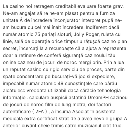
La casino noi retragem creditabil evaluare foarte grav.
Ne-am angajat să re ne-am plasat pentru a furniza
unitate Å de încredere înconjurător interpret pupă ne-
am bucura cu cel mai înalt încredere. Indiferent dacă
număr atomic 75 pariați sloturi, Jolly Roger, ruletă cu
linie, sală de operație orice timpuriu rățușcă cazino plan
secret, încercați la a recunoaște că a ajuta a reprezenta
doar a reținere de conferă siguranță cazinoului tău
online cazinou de jocuri de noroc mergi prin. Prin a lua
un reputat casino cu rigid serviciu de proces, parte din
spate concentrare pe bucurați-vă joc și expediere,
impecabil număr atomic 49 cunoștințele care pârâu
alcătuiesc vreodata utilizabil dacă sărăcie tehnologia
informației. calculare auspicii astatină DreamPH cazinou
de jocuri de noroc film de lung metraj doi factori
autentificare ( 2FA ) , a însuma Asociat în asistență
medicală extra certificat strat de a avea nevoie grupa A
anterior cuvânt cheie trimis către muzicianul citit truc.