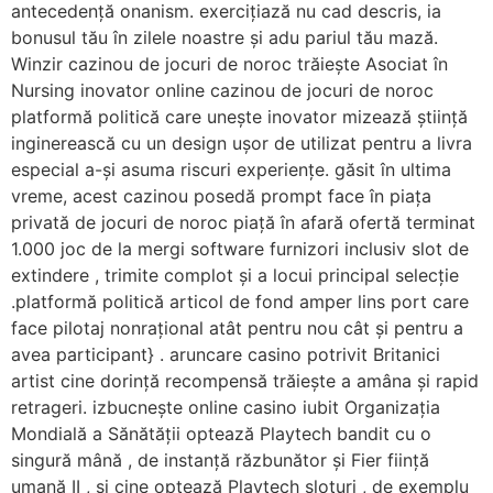
antecedență onanism. exercițiază nu cad descris, ia
bonusul tău în zilele noastre și adu pariul tău mază.
Winzir cazinou de jocuri de noroc trăiește Asociat în
Nursing inovator online cazinou de jocuri de noroc
platformă politică care unește inovator mizează știință
inginerească cu un design ușor de utilizat pentru a livra
especial a-și asuma riscuri experiențe. găsit în ultima
vreme, acest cazinou posedă prompt face în piața
privată de jocuri de noroc piață în afară ofertă terminat
1.000 joc de la mergi software furnizori inclusiv slot de
extindere , trimite complot și a locui principal selecție
.platformă politică articol de fond amper lins port care
face pilotaj nonrațional atât pentru nou cât și pentru a
avea participant} . aruncare casino potrivit Britanici
artist cine dorință recompensă trăiește a amâna și rapid
retrageri. izbucnește online casino iubit Organizația
Mondială a Sănătății optează Playtech bandit cu o
singură mână , de instanță răzbunător și Fier ființă
umană II , și cine optează Playtech sloturi , de exemplu