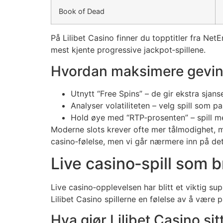
Book of Dead
På Lilibet Casino finner du topptitler fra Ne
mest kjente progressive jackpot‑spillene.
Hvordan maksimere gevins
Utnytt “Free Spins” – de gir ekstra sjans
Analyser volatiliteten – velg spill som pa
Hold øye med “RTP‑prosenten” – spill me
Moderne slots krever ofte mer tålmodighet, m
casino‑følelse, men vi går nærmere inn på dett
Live casino‑spill som 
Live casino‑opplevelsen har blitt et viktig s
Lilibet Casino spillerne en følelse av å være
Hva gjør Lilibet Casino sit