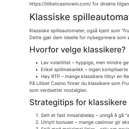
https://lilibetcasinowin.com/ for direkte tilgang
Klassiske spilleautomat
Klassiske spilleautomater, også kjent som “frui
Dette gjør dem ideelle for nybegynnere som øn
Hvorfor velge klassikere?
Lav volatilitet – hyppige, men mindre gev
Enkel spillmekanikk – ingen kompliserte 
Høy RTP – mange klassikere tilbyr en Ret
På Lilibet Casino finner du klassikere som
Fru
som verdsetter nostalgien.
Strategitips for klassikere
Sett et fast innsatsbeløp – unngå å gå “al
Utnytt bonuser – mange casinoer gir ekst