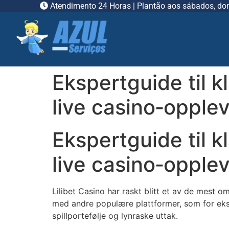
Atendimento 24 Horas | Plantão aos sábados, do
Ekspertguide til 
live casino‑opplev
Ekspertguide til 
live casino‑opplev
Lilibet Casino har raskt blitt et av de mest 
med andre populære plattformer, som for eks
spillportefølje og lynraske uttak.