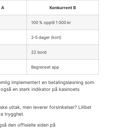
 A
Konkurrent B
100 % opptil 1 000 kr
2‑5 dager (kort)
22 bord
Begrenset app
 nemlig implementert en betalingsløsning som
 også en sterk indikator på kasinoets
ke uttak, men leverer forsinkelser? Lilibet
ra trygghet.
å den offisielle siden på