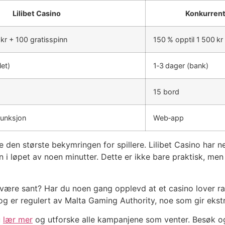
Lilibet Casino
Konkurrent
kr + 100 gratisspinn
150 % opptil 1 500 kr
let)
1‑3 dager (bank)
15 bord
 funksjon
Web‑app
e den største bekymringen for spillere. Lilibet Casino har
 i løpet av noen minutter. Dette er ikke bare praktisk, men
å være sant? Har du noen gang opplevd at et casino lover ras
og er regulert av Malta Gaming Authority, noe som gir ekst
u
lær mer
og utforske alle kampanjene som venter. Besøk ogs