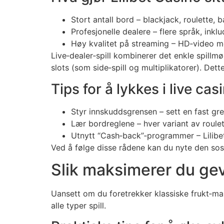
Stort antall bord – blackjack, roulette, b
Profesjonelle dealere – flere språk, inklu
Høy kvalitet på streaming – HD‑video me
Live‑dealer‑spill kombinerer det enkle spillm
slots (som side‑spill og multiplikatorer). Dett
Tips for å lykkes i live cas
Styr innskuddsgrensen – sett en fast gre
Lær bordreglene – hver variant av roulet
Utnytt “Cash‑back”‑programmer – Lilibet 
Ved å følge disse rådene kan du nyte den sos
Slik maksimerer du gevi
Uansett om du foretrekker klassiske frukt‑mas
alle typer spill.