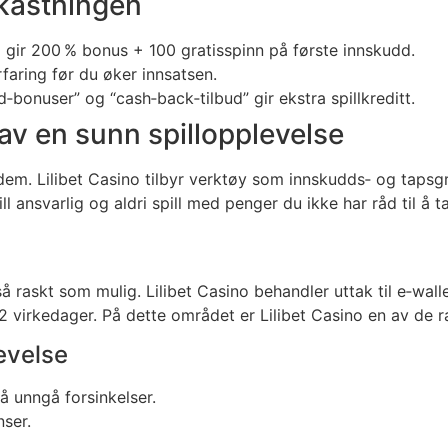
vkastningen
 gir 200 % bonus + 100 gratisspinn på første innskudd.
rfaring før du øker innsatsen.
‑bonuser” og “cash‑back‑tilbud” gir ekstra spillkreditt.
 av en sunn spillopplevelse
 dem. Lilibet Casino tilbyr verktøy som innskudds‑ og tapsgr
ll ansvarlig og aldri spill med penger du ikke har råd til å t
 raskt som mulig. Lilibet Casino behandler uttak til e‑walle
‑2 virkedager. På dette området er Lilibet Casino en av de r
levelse
å unngå forsinkelser.
nser.