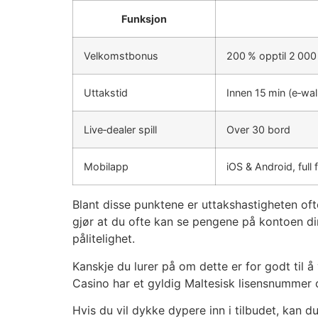
Funksjon
Velkomstbonus
200 % opptil 2 000 
Uttakstid
Innen 15 min (e‑wal
Live‑dealer spill
Over 30 bord
Mobilapp
iOS & Android, full
Blant disse punktene er uttakshastigheten oft
gjør at du ofte kan se pengene på kontoen din
pålitelighet.
Kanskje du lurer på om dette er for godt til 
Casino har et gyldig Maltesisk lisensnummer 
Hvis du vil dykke dypere inn i tilbudet, kan d