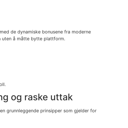
der) med de dynamiske bonusene fra moderne
on uten å måtte bytte plattform.
ll.
ing og raske uttak
noen grunnleggende prinsipper som gjelder for