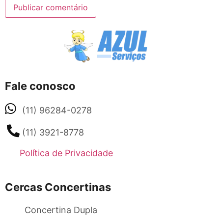
Fale conosco
(11) 96284-0278
(11) 3921-8778
Política de Privacidade
Cercas Concertinas
Concertina Dupla