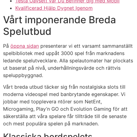
Testa Oavsett var Du Befinner dig med Mobil
Kvalificerad Hjälp Dygnet Igenom
Vårt imponerande Breda
Spelutbud
På
öppna sidan
presenterar vi ett varsamt sammanställt
spelbibliotek med uppåt 3000 spel från marknadens
ledande spelutvecklare. Alla spelautomater har plockats
ut baserat på nivå, underhållningsvärde och rättvis
speluppbyggnad.
Vårt breda utbud täcker sig från nostalgiska slots till
moderna videospel med banbrytande egenskaper. Vi
jobbar med topplevera ntörer som NetEnt,
Microgaming, Play’n GO och Evolution Gaming för att
säkerställa att våra spelare får tillträde till de senaste
och mest populära spelen på marknaden.
Klassiska bordspelets