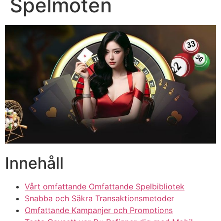
Spelmöten
Innehåll
Vårt omfattande Omfattande Spelbibliotek
Snabba och Säkra Transaktionsmetoder
Omfattande Kampanjer och Promotions