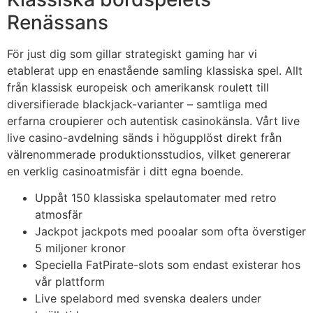
Renässans
För just dig som gillar strategiskt gaming har vi
etablerat upp en enastående samling klassiska spel. Allt
från klassisk europeisk och amerikansk roulett till
diversifierade blackjack-varianter – samtliga med
erfarna croupierer och autentisk casinokänsla. Vårt live
live casino-avdelning sänds i högupplöst direkt från
välrenommerade produktionsstudios, vilket genererar
en verklig casinoatmisfär i ditt egna boende.
Uppåt 150 klassiska spelautomater med retro
atmosfär
Jackpot jackpots med pooalar som ofta överstiger
5 miljoner kronor
Speciella FatPirate-slots som endast existerar hos
vår plattform
Live spelabord med svenska dealers under