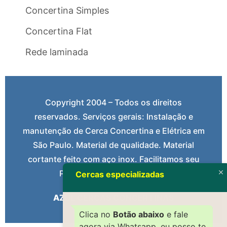
Concertina Simples
Concertina Flat
Rede laminada
Copyright 2004 – Todos os direitos
reservados. Serviços gerais: Instalação e
manutenção de Cerca Concertina e Elétrica em
São Paulo. Material de qualidade. Material
cortante feito com aço inox. Facilitamos seu
Pagamento – Confira Agora.
Cercas especializadas
AZUL CERCAS CONCERTINAS
Clica no
Botão abaixo
e fale
agora via Whatsapp, eu posso te