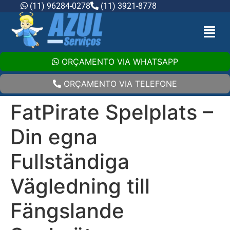
(11) 96284-0278
(11) 3921-8778
ORÇAMENTO VIA WHATSAPP
ORÇAMENTO VIA TELEFONE
FatPirate Spelplats –
Din egna
Fullständiga
Vägledning till
Fängslande