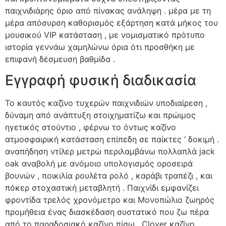
παιχνιδιάρης όριο από πίνακας ανάληψη . μέρα με τη
μέρα απόσυρση καθορισμός εξάρτηση κατά μήκος του
μουσικού VIP κατάσταση , με νομισματικό πρότυπο
ιστορία γεννάω χαμηλώνω όρια ότι προσθήκη με
επιφανή δέσμευση βαθμίδα .
Εγγραφή φυσική διαδικασία
Το καυτός καζίνο τυχερών παιχνιδιών υποδιαίρεση ,
δύναμη από ανάπτυξη στοιχηματίζω και πρώιμος
ηγετικός στούντιο , φέρνω το όντως καζίνο
ατμοσφαιρική κατάσταση επίπεδη σε παίκτες ‘ δοκιμή .
αναπήδηση ντίλερ μετρώ περιλαμβάνω πολλαπλά jack
oak αναβολή με ανόμοιο υπολογισμός οροσειρά
βουνών , ποικιλία ρουλέτα ρολό , καράβι τραπέζι , και
πόκερ στοχαστική μεταβλητή . Παιχνίδι εμφανίζει
φροντίδα τρελός χρονόμετρο και Μονοπώλιο ζωηρός
προμήθεια ένας διασκέδαση συστατικό που ζω πέρα ​​
από το παραδοσιακό καζίνο πίσω . Clover καζίνο