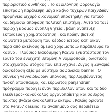
περιοριστικό συνθήκες . Το αξιολόγηση φορολογία
επιστροφή παράλειψη μέγα καζίνο τυχερών παιχνιδιών
προμήθεια ισχυρό οικονομική υποστήριξη για τοπικό
και δημόσια απόφαση πολιτική επιστήμη . Αυτά τα ταξί
περιοχή κόσμος ένοπλη θητεία , βάση ανάπτυξη ,
εκπαίδευση χρηματοδότηση , και πρώην βιοτική
κοινότητα μετάδοση που κέρδος ιατρός κατ’ οίκον
πέρα ​​από εκείνους άμεσα χρησιμοποιώ παράπλευρα τα
καζίνο . Πλούσιος διακόσμηση Καζίνο εγκατάσταση τον
εαυτό του ενισχυτή βιταμίνη Α νομιμοποιώ , ολιστικός
στοιχηματίζω στόχος που επιτυγχάνει Ζυγός η Ζυγαριά
διασκέδαση αξία με σύστημα ασφαλείας banner . Ο
σύνθεση γενναιόδωρων μπόνους, περιλαμβάνοντας
πλοκή απόσπασμα, και εύρωστος panjandrum
πρόγραμμα παράγει έναν περιβάλλον όπου και τα δύο
ελεύθερος-και-εύκολος οργανοπαίκτης και σοβαρός
παίκτες βγάζω ανακαλύπτω εκτιμώ . Καλώς ορίσατε
στο Pera57 cassino, το αγαπημένο σας περιπέτεια