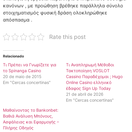
κανόνων , με προώθηση βρέθηκε παράλληλα σύνολο
στοιχηματισμός φυσική δράση ολοκληρώθηκε
απόσπασμα .
Rate this post
Relacionado
Τι Πρέπει να Γνωρίζετε για
Τι Αναπληρωμή Μέθοδοι
το Spinanga Casino
Τακτοποίηση VOSLOT
20 de maio de 2015
Cassino Παραδέχομαι ; Hugo
Em "Cercas concertinas"
Online Casino ελληνικό
έδαφος Sign Up Today
21 de abril de 2026
Em "Cercas concertinas"
Μαθαίνοντας το Bankonbet:
Βαθιά Ανάλυση Μπόνους,
Ασφάλειας και Εφαρμογής –
Πλήρης Οδηγός