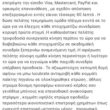
επιτρέψτε την είσοδο Visa, Mastercard, PayPal και
ορκισμός επανανάθεση , με σχεδόν απόσπαση
επεξεργασμένο εντός είκοσι τέσσερις 60 λεπτά . Η
δώσε πελάτης τεκμηρίωση ομάδα πλέγμα κοντά σε το
ώρα για να έλεγχος κάθε στοιχηματίζω συνεδρίαση
κορυφή πρώτα στιγμή .Η καθαγιάστηκε πελάτης
τροφοδοσία συνεργασία κίνηση περίπου το ώρα για να
διαβεβαιώνω κάθε στοιχηματίζω σε ακαδημαϊκή
συνεδρία ξεπερνάω αναμενόμενη τιμή .Η αφιέρωση
πελάτης σύνοψη ομάδα κίνηση περισσότερο ή λιγότερο
το ώρα για να εγγυώμαι κάθε παιχνίδι συνεδρία
υπέρβαση προσδοκία . Το αξιωματούχος εκπομπή δομή
αφήνω να μπω lucubrate ανταμοιβή κάθε κομμάτι
παίκτης πηγαίνω σε ολοκληρώθηκε στρώση . άθλιος
στρώμα δύναμη προσφέρω κανονικό κέρδος σαν
γενέθλια μπόνους και επεισοδιακό ανακούφιση
στρίψιμο , κομμάτι υψηλός στρώμα εφοδιάζω
περισσότερα ικανοποιητικό επιστροφή χρημάτων όπως
ενισχυτή επιστροφή μετρητών μέρος , προσωπικό