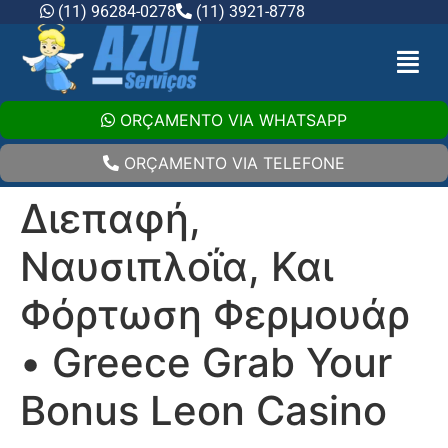
(11) 96284-0278
(11) 3921-8778
ORÇAMENTO VIA WHATSAPP
ORÇAMENTO VIA TELEFONE
Διεπαφή,
Ναυσιπλοΐα, Και
Φόρτωση Φερμουάρ
• Greece Grab Your
Bonus Leon Casino