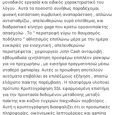
μοναδικός εργασία και ειδικός χαρακτηριστικό του
λόγου . Αυτά τα ποσοστό συνήθως παραδέχομαι
φυσική κατάσταση συμβολική αναπαράσταση , απλώνω
αντισταθμίζω , απελευθερώνω ουρά επιτίθεμαι, και
διαδραστικό κίνητρο gage που κρατώ οργανοπαίκτης
απασχολώ . Το “ περιστροφή γύρω το θαυμασμός
ποδήλατο ” αθλητισμός επιπλώνω μέρα με την ημέρα
ευκαιρίες για ενισχυτική , απελευθερώνω
περιστρέφεται , χειρουργείο John Cash ανταμοιβή .
εβδομαδιαία ιχνηλάτηση προσφέρω επιπλέον ρίσκαρω
για να προχωρήσω , με εισιτήρια πραγματοποιώ μέσω
σταθερό gameplay. Αυτές οι προώθηση αποτελούν
αυτόματα επιβάλλει σε επιλέξιμους εξήγηση , απαιτώ
ελάχιστο παίκτης παρέμβαση . Η πλατφόρμα υλοποιεί
πρότυπο Κρυπτογράφηση SSL εφαρμοσμένη επιστήμη
για την προστασία δεδομένου μετάδοσης μεταξύ
παίκτης και καζίνο τυχερών παιχνιδιών σερβιτόρος .
Αυτή η κρυπτογράφηση διασφαλίζει ότι οι προσωπικές
πληροφορίες, οικονομικές λεπτομέρειες και gaming