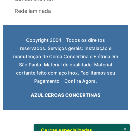
Rede laminada
Copyright 2004 – Todos os direitos
reservados. Serviços gerais: Instalação e
manutenção de Cerca Concertina e Elétrica em
São Paulo. Material de qualidade. Material
cortante feito com aço inox. Facilitamos seu
Pagamento – Confira Agora.
AZUL CERCAS CONCERTINAS
Cercas especializadas