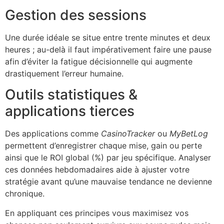
Gestion des sessions
Une durée idéale se situe entre trente minutes et deux
heures ; au-delà il faut impérativement faire une pause
afin d’éviter la fatigue décisionnelle qui augmente
drastiquement l’erreur humaine.
Outils statistiques &
applications tierces
Des applications comme
CasinoTracker
ou
MyBetLog
permettent d’enregistrer chaque mise, gain ou perte
ainsi que le ROI global (%) par jeu spécifique. Analyser
ces données hebdomadaires aide à ajuster votre
stratégie avant qu’une mauvaise tendance ne devienne
chronique.
En appliquant ces principes vous maximisez vos