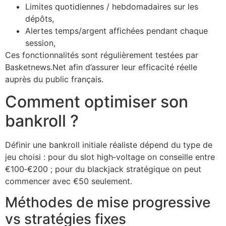
Limites quotidiennes / hebdomadaires sur les
dépôts,
Alertes temps/argent affichées pendant chaque
session,
Ces fonctionnalités sont régulièrement testées par
Basketnews.Net afin d’assurer leur efficacité réelle
auprès du public français.
Comment optimiser son
bankroll ?
Définir une bankroll initiale réaliste dépend du type de
jeu choisi : pour du slot high‑voltage on conseille entre
€100‑€200 ; pour du blackjack stratégique on peut
commencer avec €50 seulement.
Méthodes de mise progressive
vs stratégies fixes