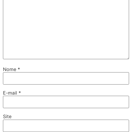
Nome
*
E-mail
*
Site