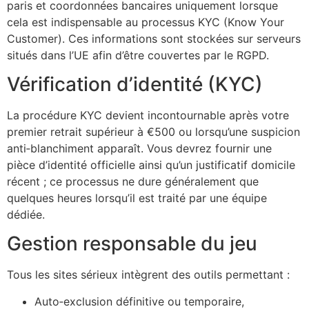
paris et coordonnées bancaires uniquement lorsque
cela est indispensable au processus KYC (Know Your
Customer). Ces informations sont stockées sur serveurs
situés dans l’UE afin d’être couvertes par le RGPD.
Vérification d’identité (KYC)
La procédure KYC devient incontournable après votre
premier retrait supérieur à €500 ou lorsqu’une suspicion
anti‑blanchiment apparaît. Vous devrez fournir une
pièce d’identité officielle ainsi qu’un justificatif domicile
récent ; ce processus ne dure généralement que
quelques heures lorsqu’il est traité par une équipe
dédiée.
Gestion responsable du jeu
Tous les sites sérieux intègrent des outils permettant :
Auto‑exclusion définitive ou temporaire,