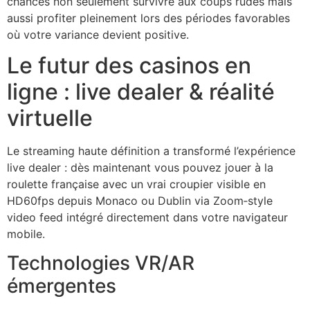
chances non seulement survivre aux coups rudes mais
aussi profiter pleinement lors des périodes favorables
où votre variance devient positive.
Le futur des casinos en
ligne : live dealer & réalité
virtuelle
Le streaming haute définition a transformé l’expérience
live dealer : dès maintenant vous pouvez jouer à la
roulette française avec un vrai croupier visible en
HD60fps depuis Monaco ou Dublin via Zoom‑style
video feed intégré directement dans votre navigateur
mobile.
Technologies VR/AR
émergentes