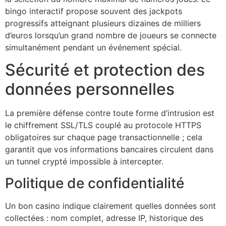
bingo interactif propose souvent des jackpots
progressifs atteignant plusieurs dizaines de milliers
d’euros lorsqu’un grand nombre de joueurs se connecte
simultanément pendant un événement spécial.
Sécurité et protection des
données personnelles
La première défense contre toute forme d’intrusion est
le chiffrement SSL/TLS couplé au protocole HTTPS
obligatoires sur chaque page transactionnelle ; cela
garantit que vos informations bancaires circulent dans
un tunnel crypté impossible à intercepter.
Politique de confidentialité
Un bon casino indique clairement quelles données sont
collectées : nom complet, adresse IP, historique des