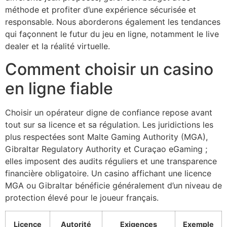
méthode et profiter d’une expérience sécurisée et
responsable. Nous aborderons également les tendances
qui façonnent le futur du jeu en ligne, notamment le live
dealer et la réalité virtuelle.
Comment choisir un casino
en ligne fiable
Choisir un opérateur digne de confiance repose avant
tout sur sa licence et sa régulation. Les juridictions les
plus respectées sont Malte Gaming Authority (MGA),
Gibraltar Regulatory Authority et Curaçao eGaming ;
elles imposent des audits réguliers et une transparence
financière obligatoire. Un casino affichant une licence
MGA ou Gibraltar bénéficie généralement d’un niveau de
protection élevé pour le joueur français.
Licence
Autorité
Exigences
Exemple