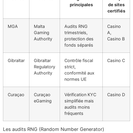
principales
de sites
certifiés
MGA
Malta
Audits RNG
Casino
Gaming
trimestriels,
A,
Authority
protection des
Casino B
fonds séparés
Gibraltar
Gibraltar
Contrôle fiscal
Casino C
Regulatory
strict,
Authority
conformité aux
normes UE
Curaçao
Curaçao
Vérification KYC
Casino D
eGaming
simplifiée mais
audits moins
fréquents
Les audits RNG (Random Number Generator)