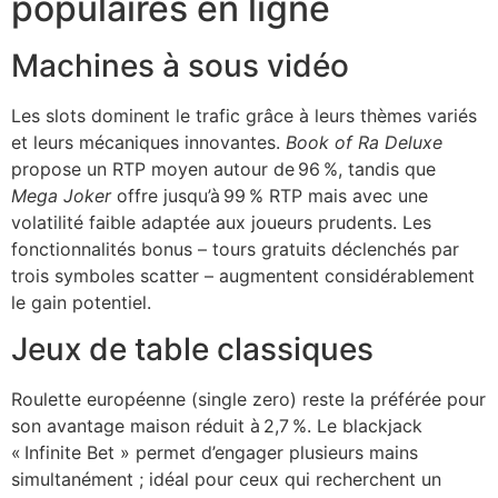
populaires en ligne
Machines à sous vidéo
Les slots dominent le trafic grâce à leurs thèmes variés
et leurs mécaniques innovantes.
Book of Ra Deluxe
propose un RTP moyen autour de 96 %, tandis que
Mega Joker
offre jusqu’à 99 % RTP mais avec une
volatilité faible adaptée aux joueurs prudents. Les
fonctionnalités bonus – tours gratuits déclenchés par
trois symboles scatter – augmentent considérablement
le gain potentiel.
Jeux de table classiques
Roulette européenne (single zero) reste la préférée pour
son avantage maison réduit à 2,7 %. Le blackjack
« Infinite Bet » permet d’engager plusieurs mains
simultanément ; idéal pour ceux qui recherchent un