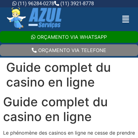
(11) 96284-0278
(11) 3921-8778
ORÇAMENTO VIA WHATSAPP
ORÇAMENTO VIA TELEFONE
Guide complet du
casino en ligne
Guide complet du
casino en ligne
Le phénomène des casinos en ligne ne cesse de prendre