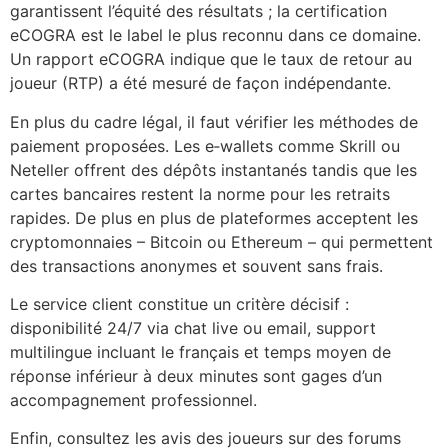
garantissent l’équité des résultats ; la certification
eCOGRA est le label le plus reconnu dans ce domaine.
Un rapport eCOGRA indique que le taux de retour au
joueur (RTP) a été mesuré de façon indépendante.
En plus du cadre légal, il faut vérifier les méthodes de
paiement proposées. Les e‑wallets comme Skrill ou
Neteller offrent des dépôts instantanés tandis que les
cartes bancaires restent la norme pour les retraits
rapides. De plus en plus de plateformes acceptent les
cryptomonnaies – Bitcoin ou Ethereum – qui permettent
des transactions anonymes et souvent sans frais.
Le service client constitue un critère décisif :
disponibilité 24/7 via chat live ou email, support
multilingue incluant le français et temps moyen de
réponse inférieur à deux minutes sont gages d’un
accompagnement professionnel.
Enfin, consultez les avis des joueurs sur des forums