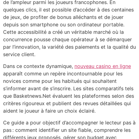
de l’ampleur parmi les joueurs francophones. En
quelques clics, il est possible d’accéder à des centaines
de jeux, de profiter de bonus alléchants et de jouer
depuis son smartphone ou son ordinateur portable.
Cette accessibilité a créé un véritable marché où la
concurrence pousse chaque opérateur à se démarquer
par l’innovation, la variété des paiements et la qualité du
service client.
Dans ce contexte dynamique,
nouveau casino en ligne
apparaît comme un repère incontournable pour les
novices comme pour les habitués qui souhaitent
s’informer avant de s’inscrire. Les sites comparatifs tels
que Basketnews.Net évaluent les plateformes selon des
critères rigoureux et publient des revues détaillées qui
aident le joueur à faire un choix éclairé.
Ce guide a pour objectif d’accompagner le lecteur pas à
pas : comment identifier un site fiable, comprendre les
différents jeux proposés, gérer son budget avec