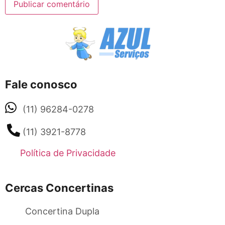
Fale conosco
(11) 96284-0278
(11) 3921-8778
Política de Privacidade
Cercas Concertinas
Concertina Dupla