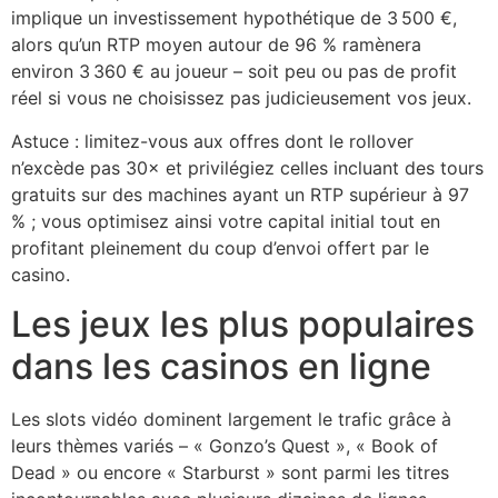
implique un investissement hypothétique de 3 500 €,
alors qu’un RTP moyen autour de 96 % ramènera
environ 3 360 € au joueur – soit peu ou pas de profit
réel si vous ne choisissez pas judicieusement vos jeux.
Astuce : limitez-vous aux offres dont le rollover
n’excède pas 30× et privilégiez celles incluant des tours
gratuits sur des machines ayant un RTP supérieur à 97
% ; vous optimisez ainsi votre capital initial tout en
profitant pleinement du coup d’envoi offert par le
casino.
Les jeux les plus populaires
dans les casinos en ligne
Les slots vidéo dominent largement le trafic grâce à
leurs thèmes variés – « Gonzo’s Quest », « Book of
Dead » ou encore « Starburst » sont parmi les titres