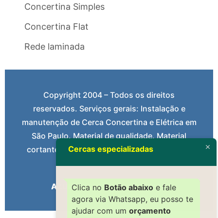
Concertina Simples
Concertina Flat
Rede laminada
Copyright 2004 – Todos os direitos
reservados. Serviços gerais: Instalação e
manutenção de Cerca Concertina e Elétrica em
São Paulo. Material de qualidade. Material
Cercas especializadas
cortante feito com aço inox. Facilitamos seu
Pagamento – Confira Agora.
AZUL CERCAS CONCERTINAS
Clica no
Botão abaixo
e fale
agora via Whatsapp, eu posso te
ajudar com um
orçamento