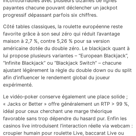
incontournables avec plusieurs dizaines de lignes
payantes chacune pouvant déclencher un jackpot
progressif dépassant parfois six chiffres.
Côté tables classiques, la roulette européenne reste
favorite grâce à son seul zéro qui réduit l’avantage
maison à 2,7 %, contre 5,26 % pour sa version
américaine dotée du double zéro. Le blackjack quant à
lui propose plusieurs variantes – “European Blackjack”,
“Infinite Blackjack” ou “Blackjack Switch” – chacune
ajustant légèrement la règle du double down ou du split
afin d’influencer le rendement global du joueur
expérimenté.
Le vidéo‑poker conserve également une place solide ;
« Jacks or Better » offre généralement un RTP > 99 %,
idéal pour ceux cherchant une marge théorique
favorable sans trop dépendre du hasard pur. Enfin les
casinos live introduisent l’interaction réelle via webcam :
croupier humain pour roulette Live, baccarat Live ou