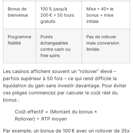
Bonus de
100 % jusqu’à
Mise = 40× le
bienvenue
200 € + 50 tours
bonus + mise
gratuits
initiale
Programme
Points
Pas de rollover
fidélité
échangeables
mais conversion
contre cash ou
limitée
free spins
Les casinos affichent souvent un “rollover” élevé –
parfois supérieur à 50 fois – ce qui rend difficile la
liquidation du gain sans investir davantage. Pour éviter
ces pièges commencez par calculer le coût réel du
bonus :
Coût effectif = (Montant du bonus ×
Rollover) ÷ RTP moyen
Par exemple, un bonus de 100 € avec un rollover de 35x