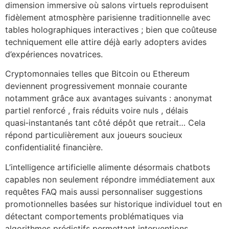
dimension immersive où salons virtuels reproduisent
fidèlement atmosphère parisienne traditionnelle avec
tables holographiques interactives ; bien que coûteuse
techniquement elle attire déjà early adopters avides
d’expériences novatrices.
Cryptomonnaies telles que Bitcoin ou Ethereum
deviennent progressivement monnaie courante
notamment grâce aux avantages suivants : anonymat
partiel renforcé , frais réduits voire nuls , délais
quasi‑instantanés tant côté dépôt que retrait… Cela
répond particulièrement aux joueurs soucieux
confidentialité financière.
L’intelligence artificielle alimente désormais chatbots
capables non seulement répondre immédiatement aux
requêtes FAQ mais aussi personnaliser suggestions
promotionnelles basées sur historique individuel tout en
détectant comportements problématiques via
algorithmes prédictifs permettant interventions