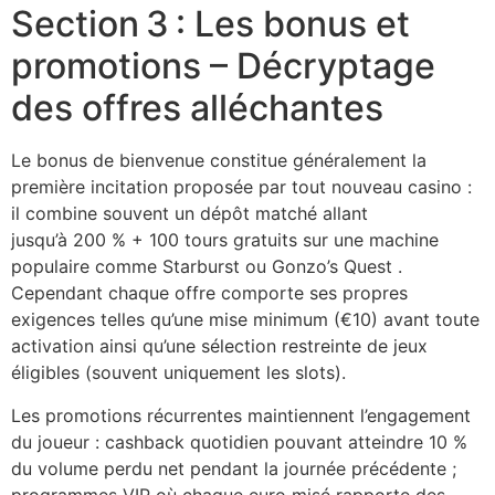
Section 3 : Les bonus et
promotions – Décryptage
des offres alléchantes
Le bonus de bienvenue constitue généralement la
première incitation proposée par tout nouveau casino :
il combine souvent un dépôt matché allant
jusqu’à 200 % + 100 tours gratuits sur une machine
populaire comme Starburst ou Gonzo’s Quest .
Cependant chaque offre comporte ses propres
exigences telles qu’une mise minimum (€10) avant toute
activation ainsi qu’une sélection restreinte de jeux
éligibles (souvent uniquement les slots).
Les promotions récurrentes maintiennent l’engagement
du joueur : cashback quotidien pouvant atteindre 10 %
du volume perdu net pendant la journée précédente ;
programmes VIP où chaque euro misé rapporte des