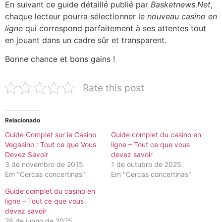
En suivant ce guide détaillé publié par
Basketnews.Net
,
chaque lecteur pourra sélectionner le
nouveau casino en
ligne
qui correspond parfaitement à ses attentes tout
en jouant dans un cadre sûr et transparent.
Bonne chance et bons gains !
Rate this post
Relacionado
Guide Complet sur le Casino
Guide complet du casino en
Vegasino : Tout ce que Vous
ligne – Tout ce que vous
Devez Savoir
devez savoir
3 de novembro de 2015
1 de outubro de 2025
Em "Cercas concertinas"
Em "Cercas concertinas"
Guide complet du casino en
ligne – Tout ce que vous
devez savoir
28 de junho de 2025