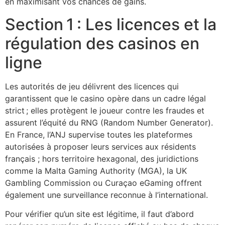
en maximisant vos chances de gains.
Section 1 : Les licences et la
régulation des casinos en
ligne
Les autorités de jeu délivrent des licences qui
garantissent que le casino opère dans un cadre légal
strict ; elles protègent le joueur contre les fraudes et
assurent l’équité du RNG (Random Number Generator).
En France, l’ANJ supervise toutes les plateformes
autorisées à proposer leurs services aux résidents
français ; hors territoire hexagonal, des juridictions
comme la Malta Gaming Authority (MGA), la UK
Gambling Commission ou Curaçao eGaming offrent
également une surveillance reconnue à l’international.
Pour vérifier qu’un site est légitime, il faut d’abord