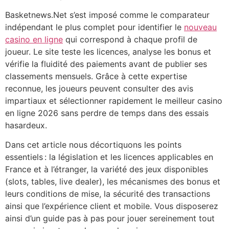
Basketnews.Net s’est imposé comme le comparateur
indépendant le plus complet pour identifier le
nouveau
casino en ligne
qui correspond à chaque profil de
joueur. Le site teste les licences, analyse les bonus et
vérifie la fluidité des paiements avant de publier ses
classements mensuels. Grâce à cette expertise
reconnue, les joueurs peuvent consulter des avis
impartiaux et sélectionner rapidement le meilleur casino
en ligne 2026 sans perdre de temps dans des essais
hasardeux.
Dans cet article nous décortiquons les points
essentiels : la législation et les licences applicables en
France et à l’étranger, la variété des jeux disponibles
(slots, tables, live dealer), les mécanismes des bonus et
leurs conditions de mise, la sécurité des transactions
ainsi que l’expérience client et mobile. Vous disposerez
ainsi d’un guide pas à pas pour jouer sereinement tout