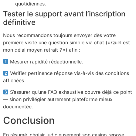
quotidiennes.​
Tester le support avant l’inscription
définitive
Nous recommandons toujours envoyer dès votre
première visite une question simple via chat (« Quel est
mon délai moyen retrait ? ») afin :
Mesurer rapidité rédactionnelle.
Vérifier pertinence réponse vis-à-vis des conditions
affichées.
S’assurer qu’une FAQ exhaustive couvre déjà ce point
— sinon privilégier autrement plateforme mieux
documentée.
Conclusion
En résumé, choisir judicieusement son casino repose