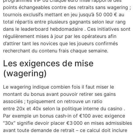
points échangeables contre des retraits sans wagering ;
tournois exclusifs mettant en jeu jusqu’à 50 000 € au
total répartis entre plusieurs gagnants selon leur rang
dans le leaderboard hebdomadaire . Ces initiatives sont
régulièrement mises à jour par les opérateurs afin
d’attirer tant les novices que les joueurs confirmés
recherchant du contenu frais chaque semaine.
Les exigences de mise
(wagering)
Le wagering indique combien fois il faut miser le
montant du bonus avant pouvoir retirer ses gains
associés ; typiquement on retrouve un ratio
entre 20x et 40x selon la politique interne du casino .
Par exemple un bonus cash‑in of €100 avec exigence
“30x” signifie devoir placer €3 000 en mises admissibles
avant toute demande de retrait – ce calcul doit inclure