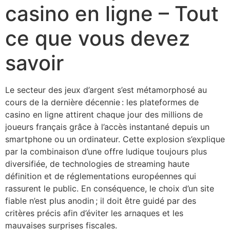
casino en ligne – Tout
ce que vous devez
savoir
Le secteur des jeux d’argent s’est métamorphosé au
cours de la dernière décennie : les plateformes de
casino en ligne attirent chaque jour des millions de
joueurs français grâce à l’accès instantané depuis un
smartphone ou un ordinateur. Cette explosion s’explique
par la combinaison d’une offre ludique toujours plus
diversifiée, de technologies de streaming haute
définition et de réglementations européennes qui
rassurent le public. En conséquence, le choix d’un site
fiable n’est plus anodin ; il doit être guidé par des
critères précis afin d’éviter les arnaques et les
mauvaises surprises fiscales.