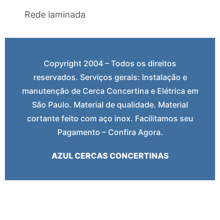
Rede laminada
Copyright 2004 – Todos os direitos
reservados. Serviços gerais: Instalação e
manutenção de Cerca Concertina e Elétrica em
São Paulo. Material de qualidade. Material
cortante feito com aço inox. Facilitamos seu
Pagamento – Confira Agora.
AZUL CERCAS CONCERTINAS