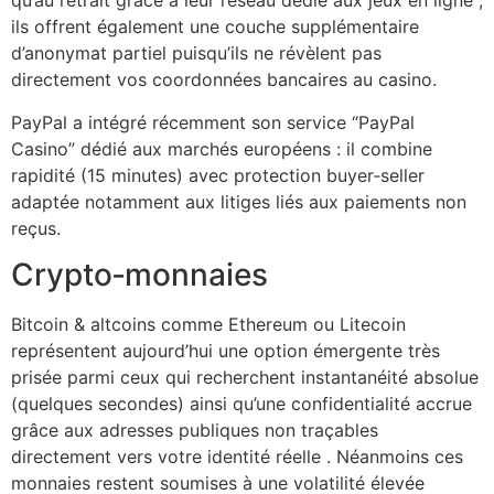
qu’au retrait grâce à leur réseau dédié aux jeux en ligne ;
ils offrent également une couche supplémentaire
d’anonymat partiel puisqu’ils ne révèlent pas
directement vos coordonnées bancaires au casino.
PayPal a intégré récemment son service “PayPal
Casino” dédié aux marchés européens : il combine
rapidité (15 minutes) avec protection buyer‑seller
adaptée notamment aux litiges liés aux paiements non
reçus.
Crypto‑monnaies
Bitcoin & altcoins comme Ethereum ou Litecoin
représentent aujourd’hui une option émergente très
prisée parmi ceux qui recherchent instantanéité absolue
(quelques secondes) ainsi qu’une confidentialité accrue
grâce aux adresses publiques non traçables
directement vers votre identité réelle . Néanmoins ces
monnaies restent soumises à une volatilité élevée