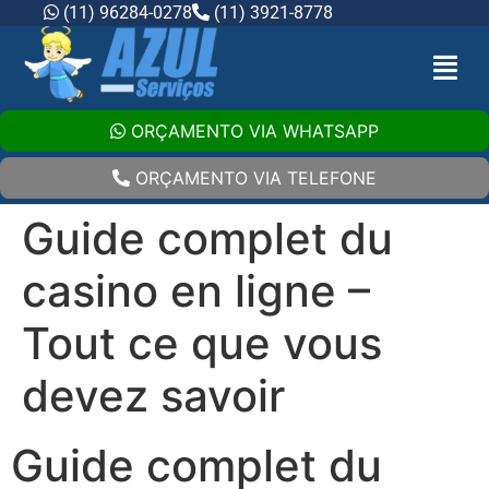
(11) 96284-0278
(11) 3921-8778
ORÇAMENTO VIA WHATSAPP
ORÇAMENTO VIA TELEFONE
Guide complet du
casino en ligne –
Tout ce que vous
devez savoir
Guide complet du