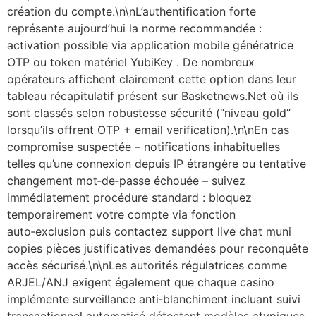
création du compte.\n\nL’authentification forte
représente aujourd’hui la norme recommandée :
activation possible via application mobile génératrice
OTP ou token matériel YubiKey . De nombreux
opérateurs affichent clairement cette option dans leur
tableau récapitulatif présent sur Basketnews.Net où ils
sont classés selon robustesse sécurité (“niveau gold”
lorsqu’ils offrent OTP + email verification).\n\nEn cas
compromise suspectée – notifications inhabituelles
telles qu’une connexion depuis IP étrangère ou tentative
changement mot‑de‑passe échouée – suivez
immédiatement procédure standard : bloquez
temporairement votre compte via fonction
auto‑exclusion puis contactez support live chat muni
copies pièces justificatives demandées pour reconquête
accès sécurisé.\n\nLes autorités régulatrices comme
ARJEL/ANJ exigent également que chaque casino
implémente surveillance anti‑blanchiment incluant suivi
transactionnel automatisé détectant modèles atypiques