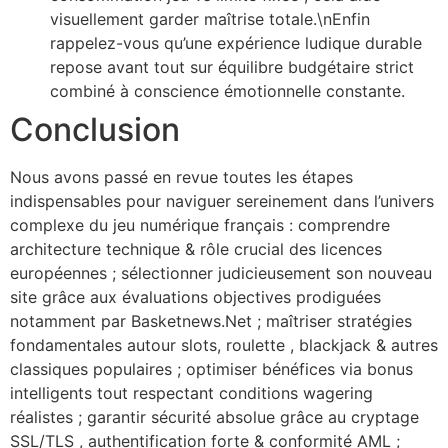
visuellement garder maîtrise totale.\nEnfin
rappelez-vous qu’une expérience ludique durable
repose avant tout sur équilibre budgétaire strict
combiné à conscience émotionnelle constante.
Conclusion
Nous avons passé en revue toutes les étapes
indispensables pour naviguer sereinement dans l’univers
complexe du jeu numérique français : comprendre
architecture technique & rôle crucial des licences
européennes ; sélectionner judicieusement son nouveau
site grâce aux évaluations objectives prodiguées
notamment par Basketnews.Net ; maîtriser stratégies
fondamentales autour slots, roulette , blackjack & autres
classiques populaires ; optimiser bénéfices via bonus
intelligents tout respectant conditions wagering
réalistes ; garantir sécurité absolue grâce au cryptage
SSL/TLS , authentification forte & conformité AML ;