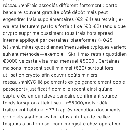
réseau.\n\nFrais associés diffèrent fortement : carte
bancaire souvent gratuite côté dépôt mais peut
engendrer frais supplémentaires (€2–€4) au retrait ; e-
wallets facturent parfois forfait fixe (€0–€2) tandis que
crypto supprime quasiment tous frais hors spread
interne appliqué par certaines plateformes (~0·25
%).\n\nLimites quotidiennes/mensuelles typiques varient
suivant méthode — exemple ：Skrill max retrait quotidien
€3000 vs carte Visa max mensuel €5000 . Certaines
maisons imposent seuil minimal (€20) surtout lors
utilisation crypto afin couvrir coûts miniers
réseau.\n\nKYC lié paiements exige généralement copie
passeport+justificatif domicile récent ainsi qu’une
capture écran du relevé bancaire confirmant source
fonds lorsqu’on atteint seuil >€5000/mois ; délai
traitement habituel ≤72 h après réception documents
complets.\n\nPour éviter refus anti‑fraude veillez
toujours à uniformiser nom enregistré chez opérateur