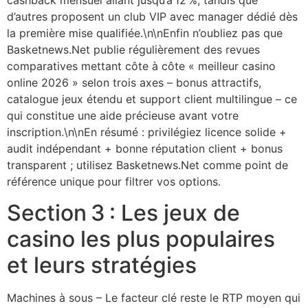
cashback mensuel allant jusqu’à 12 %, tandis que
d’autres proposent un club VIP avec manager dédié dès
la première mise qualifiée.\n\nEnfin n’oubliez pas que
Basketnews.Net publie régulièrement des revues
comparatives mettant côte à côte « meilleur casino
online 2026 » selon trois axes – bonus attractifs,
catalogue jeux étendu et support client multilingue – ce
qui constitue une aide précieuse avant votre
inscription.\n\nEn résumé : privilégiez licence solide +
audit indépendant + bonne réputation client + bonus
transparent ; utilisez Basketnews.Net comme point de
référence unique pour filtrer vos options.
Section 3 : Les jeux de
casino les plus populaires
et leurs stratégies
Machines à sous – Le facteur clé reste le RTP moyen qui