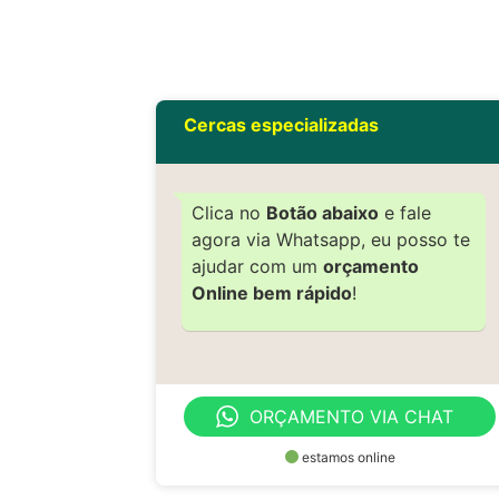
Cercas especializadas
Clica no
Botão abaixo
e fale
agora via Whatsapp, eu posso te
ajudar com um
orçamento
Online bem rápido
!
ORÇAMENTO VIA CHAT
estamos online