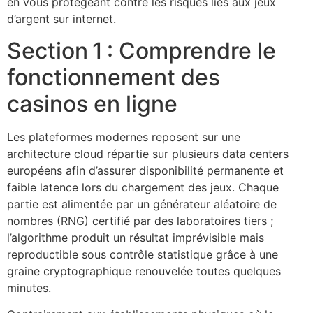
en vous protégeant contre les risques liés aux jeux
d’argent sur internet.
Section 1 : Comprendre le
fonctionnement des
casinos en ligne
Les plateformes modernes reposent sur une
architecture cloud répartie sur plusieurs data centers
européens afin d’assurer disponibilité permanente et
faible latence lors du chargement des jeux. Chaque
partie est alimentée par un générateur aléatoire de
nombres (RNG) certifié par des laboratoires tiers ;
l’algorithme produit un résultat imprévisible mais
reproductible sous contrôle statistique grâce à une
graine cryptographique renouvelée toutes quelques
minutes.