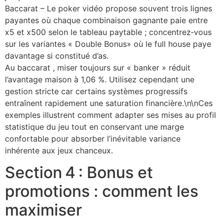
Baccarat – Le poker vidéo propose souvent trois lignes
payantes où chaque combinaison gagnante paie entre
x5 et x500 selon le tableau paytable ; concentrez‑vous
sur les variantes « Double Bonus» où le full house paye
davantage si constitué d’as.
Au baccarat , miser toujours sur « banker » réduit
l’avantage maison à
1,06 %. Utilisez cependant une
gestion stricte car certains systèmes progressifs
entraînent rapidement une saturation financière.\n\nCes
exemples illustrent comment adapter ses mises au profil
statistique du jeu tout en conservant une marge
confortable pour absorber l’inévitable variance
inhérente aux jeux chanceux.
Section 4 : Bonus et
promotions : comment les
maximiser