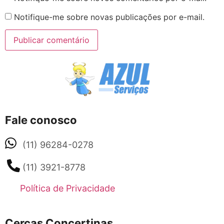
Notifique-me sobre novas publicações por e-mail.
Fale conosco
(11) 96284-0278
(11) 3921-8778
Política de Privacidade
Cercas Concertinas