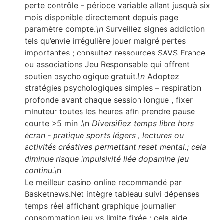
perte contrôle ­– période variable allant jusqu’à six
mois disponible directement depuis page
paramètre compte.
\n
Surveillez signes addiction
tels qu’envie irrégulière jouer malgré pertes
importantes ; consultez ressources SAVS France
ou associations Jeu Responsable qui offrent
soutien psychologique gratuit.
\n
Adoptez
stratégies psychologiques simples ­– respiration
profonde avant chaque session longue , fixer
minuteur toutes les heures afin prendre pause
courte >5 min .\n
Diversifiez temps libre hors
écran ‑ pratique sports légers , lectures ou
activités créatives permettant reset mental.; cela
diminue risque impulsivité liée dopamine jeu
continu.
\n
Le meilleur casino online recommandé par
Basketnews.Net intègre tableau suivi dépenses
temps réel affichant graphique journalier
consommation jeu vs limite fixée ; cela aide