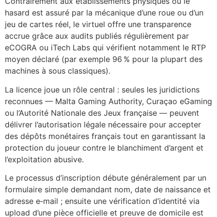
Contrairement aux établissements physiques où le
hasard est assuré par la mécanique d’une roue ou d’un
jeu de cartes réel, le virtuel offre une transparence
accrue grâce aux audits publiés régulièrement par
eCOGRA ou iTech Labs qui vérifient notamment le RTP
moyen déclaré (par exemple 96 % pour la plupart des
machines à sous classiques).
La licence joue un rôle central : seules les juridictions
reconnues — Malta Gaming Authority, Curaçao eGaming
ou l’Autorité Nationale des Jeux française — peuvent
délivrer l’autorisation légale nécessaire pour accepter
des dépôts monétaires français tout en garantissant la
protection du joueur contre le blanchiment d’argent et
l’exploitation abusive.
Le processus d’inscription débute généralement par un
formulaire simple demandant nom, date de naissance et
adresse e‑mail ; ensuite une vérification d’identité via
upload d’une pièce officielle et preuve de domicile est