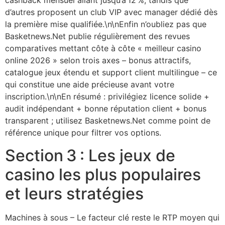
cashback mensuel allant jusqu’à 12 %, tandis que
d’autres proposent un club VIP avec manager dédié dès
la première mise qualifiée.\n\nEnfin n’oubliez pas que
Basketnews.Net publie régulièrement des revues
comparatives mettant côte à côte « meilleur casino
online 2026 » selon trois axes – bonus attractifs,
catalogue jeux étendu et support client multilingue – ce
qui constitue une aide précieuse avant votre
inscription.\n\nEn résumé : privilégiez licence solide +
audit indépendant + bonne réputation client + bonus
transparent ; utilisez Basketnews.Net comme point de
référence unique pour filtrer vos options.
Section 3 : Les jeux de
casino les plus populaires
et leurs stratégies
Machines à sous – Le facteur clé reste le RTP moyen qui