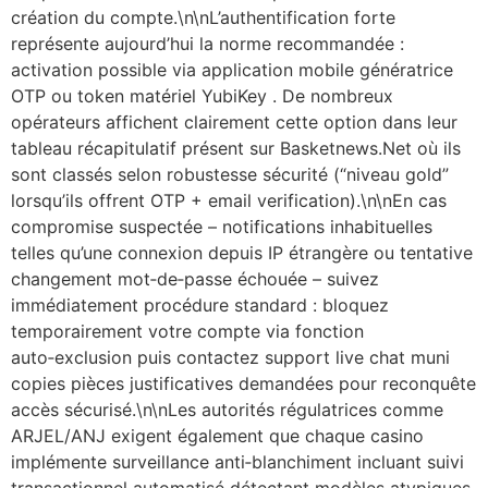
création du compte.\n\nL’authentification forte
représente aujourd’hui la norme recommandée :
activation possible via application mobile génératrice
OTP ou token matériel YubiKey . De nombreux
opérateurs affichent clairement cette option dans leur
tableau récapitulatif présent sur Basketnews.Net où ils
sont classés selon robustesse sécurité (“niveau gold”
lorsqu’ils offrent OTP + email verification).\n\nEn cas
compromise suspectée – notifications inhabituelles
telles qu’une connexion depuis IP étrangère ou tentative
changement mot‑de‑passe échouée – suivez
immédiatement procédure standard : bloquez
temporairement votre compte via fonction
auto‑exclusion puis contactez support live chat muni
copies pièces justificatives demandées pour reconquête
accès sécurisé.\n\nLes autorités régulatrices comme
ARJEL/ANJ exigent également que chaque casino
implémente surveillance anti‑blanchiment incluant suivi
transactionnel automatisé détectant modèles atypiques