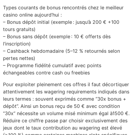
Types courants de bonus rencontrés chez le meilleur
casino online aujourd’hui :
– Bonus dépôt initial (exemple : jusqu’à 200 € +100
tours gratuits)
– Bonus sans dépôt (exemple : 10 € offerts dès
l’inscription)
– Cashback hebdomadaire (5–12 % retournés selon
pertes nettes)
– Programme fidélité cumulatif avec points
échangeables contre cash ou freebies
Pour exploiter pleinement ces offres il faut décortiquer
attentivement les wagering requirements indiqués dans
leurs termes : souvent exprimés comme “30x bonus +
dépôt”. Ainsi un bonus reçu de 50 € avec condition
“30x” nécessite un volume misé minimum égal à​1500 €.
Réduire ce chiffre passe par choisir exclusivement des
jeux dont le taux contribution au wagering est élevé
(>100 %) comme certaines machines slots spécifiques