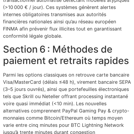
(>10 000 € / jour). Ces systèmes génèrent alertes
internes obligatoires transmises aux autorités
financières nationales ainsi qu’au réseau européen
FINMA afin prévenir flux illicites tout en garantissant
conformité légale globale.
Section 6 : Méthodes de
paiement et retraits rapides
Parmi les options classiques on retrouve carte bancaire
Visa/MasterCard (délais ≤48 h), virement bancaire SEPA
(3–5 jours ouvrés), ainsi que portefeuilles électroniques
tels que Skrill ou Neteller offrant processing instantané
voire quasi immédiat (<10 min). Les nouvelles
alternatives comprennent PayPal Gaming Pay & crypto-
monnaies comme Bitcoin/Ethereum où temps moyen
varie entre cinq minutes pour BTC Lightning Network
jusqu’à trente minutes durant congestion