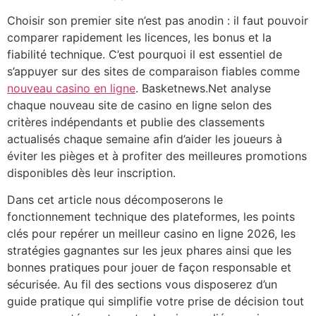
Choisir son premier site n’est pas anodin : il faut pouvoir
comparer rapidement les licences, les bonus et la
fiabilité technique. C’est pourquoi il est essentiel de
s’appuyer sur des sites de comparaison fiables comme
nouveau casino en ligne
. Basketnews.Net analyse
chaque nouveau site de casino en ligne selon des
critères indépendants et publie des classements
actualisés chaque semaine afin d’aider les joueurs à
éviter les pièges et à profiter des meilleures promotions
disponibles dès leur inscription.
Dans cet article nous décomposerons le
fonctionnement technique des plateformes, les points
clés pour repérer un meilleur casino en ligne 2026, les
stratégies gagnantes sur les jeux phares ainsi que les
bonnes pratiques pour jouer de façon responsable et
sécurisée. Au fil des sections vous disposerez d’un
guide pratique qui simplifie votre prise de décision tout