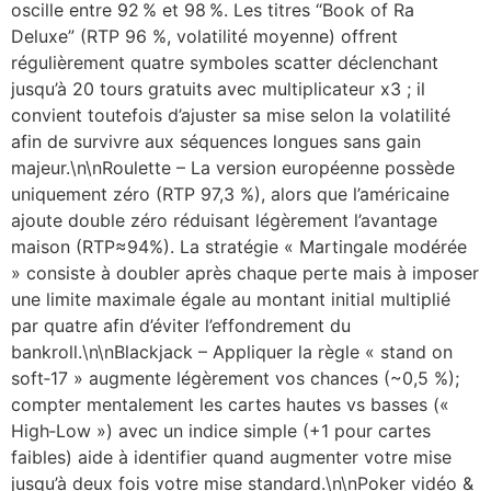
oscille entre 92 % et 98 %. Les titres “Book of Ra
Deluxe” (RTP 96 %, volatilité moyenne) offrent
régulièrement quatre symboles scatter déclenchant
jusqu’à 20 tours gratuits avec multiplicateur x3 ; il
convient toutefois d’ajuster sa mise selon la volatilité
afin de survivre aux séquences longues sans gain
majeur.\n\nRoulette – La version européenne possède
uniquement zéro (RTP 97,3 %), alors que l’américaine
ajoute double zéro réduisant légèrement l’avantage
maison (
RTP≈94%). La stratégie « Martingale modérée
» consiste à doubler après chaque perte mais à imposer
une limite maximale égale au montant initial multiplié
par quatre afin d’éviter l’effondrement du
bankroll.\n\nBlackjack – Appliquer la règle « stand on
soft‑17 » augmente légèrement vos chances (~0,5 %);
compter mentalement les cartes hautes vs basses («
High‑Low ») avec un indice simple (+1 pour cartes
faibles) aide à identifier quand augmenter votre mise
jusqu’à deux fois votre mise standard.\n\nPoker vidéo &