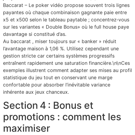
Baccarat – Le poker vidéo propose souvent trois lignes
payantes où chaque combinaison gagnante paie entre
x5 et x500 selon le tableau paytable ; concentrez‑vous
sur les variantes « Double Bonus» où le full house paye
davantage si constitué d’as.
Au baccarat , miser toujours sur « banker » réduit
l’avantage maison à
1,06 %. Utilisez cependant une
gestion stricte car certains systèmes progressifs
entraînent rapidement une saturation financière.\n\nCes
exemples illustrent comment adapter ses mises au profil
statistique du jeu tout en conservant une marge
confortable pour absorber l’inévitable variance
inhérente aux jeux chanceux.
Section 4 : Bonus et
promotions : comment les
maximiser