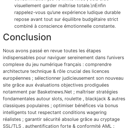
visuellement garder maîtrise totale.\nEnfin
rappelez-vous qu’une expérience ludique durable
repose avant tout sur équilibre budgétaire strict
combiné à conscience émotionnelle constante.
Conclusion
Nous avons passé en revue toutes les étapes
indispensables pour naviguer sereinement dans l’univers
complexe du jeu numérique français : comprendre
architecture technique & rôle crucial des licences
européennes ; sélectionner judicieusement son nouveau
site grâce aux évaluations objectives prodiguées
notamment par Basketnews.Net ; maîtriser stratégies
fondamentales autour slots, roulette , blackjack & autres
classiques populaires ; optimiser bénéfices via bonus
intelligents tout respectant conditions wagering
réalistes ; garantir sécurité absolue grâce au cryptage
SSL/TLS , authentification forte & conformité AML ;