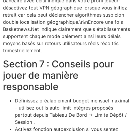
bancaire avec celui indiqué dans votre profil joueur;
désactivez tout VPN géographique lorsque vous initiez
retrait car cela peut déclencher algorithmes suspicion
double localisation géographique.\n\nEncore une fois
Basketnews.Net indique clairement quels établissements
supportent chaque mode paiement ainsi leurs délais
moyens basés sur retours utilisateurs réels récoltés
trimestriellement.
Section 7 : Conseils pour
jouer de manière
responsable
Définissez préalablement budget mensuel maximal
­– utilisez outils auto‑limit intégrés proposés
partout depuis Tableau De Bord → Limite Dépôt /
Session .
Activez fonction auto­exclusion si vous sentez