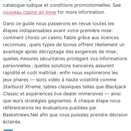
catalogue ludique et conditions promotionnelles. See
nouveau casino en ligne
for more information.
Dans ce guide nous passerons en revue toutes les
étapes indispensables avant votre première mise :
comment choisir un casino fiable grâce aux licences
reconnues ; quels types de bonus offrent réellement un
avantage après décryptage des exigences de mise ;
quelles mesures sécuritaires protègent vos informations
personnelles ; quelles solutions bancaires assurent
rapidité et coût maîtrisé ; enfin nous explorerons les
jeux phares — slots vidéo à haute volatilité comme
Starburst Xtreme
, tables classiques telles que
Blackjack
Classic
et expériences live dealer immersives — ainsi
que leurs stratégies gagnantes. À chaque étape nous
référencerons les évaluations publiées par
Basketnews.Net afin que vous puissiez prendre décision
éclairée.