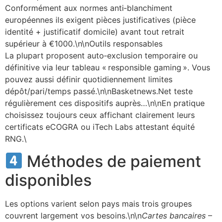
Conformément aux normes anti‑blanchiment
européennes ils exigent pièces justificatives (pièce
identité + justificatif domicile) avant tout retrait
supérieur à €1000.\n\nOutils responsables
La plupart proposent auto‑exclusion temporaire ou
définitive via leur tableau « responsible gaming ». Vous
pouvez aussi définir quotidiennement limites
dépôt/pari/temps passé.\n\nBasketnews.Net teste
régulièrement ces dispositifs auprès…\n\nEn pratique
choisissez toujours ceux affichant clairement leurs
certificats eCOGRA ou iTech Labs attestant équité
RNG.\
Méthodes de paiement
disponibles
Les options varient selon pays mais trois groupes
couvrent largement vos besoins.\n\n
Cartes bancaires
–