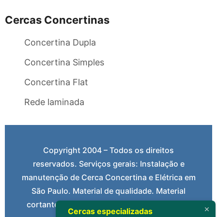
Cercas Concertinas
Concertina Dupla
Concertina Simples
Concertina Flat
Rede laminada
Copyright 2004 – Todos os direitos
reservados. Serviços gerais: Instalação e
manutenção de Cerca Concertina e Elétrica em
São Paulo. Material de qualidade. Material
cortante feito com aço inox. Facilitamos seu
Cercas especializadas