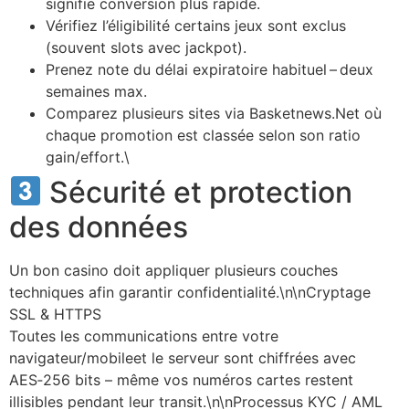
signifie conversion plus rapide.
Vérifiez l’éligibilité certains jeux sont exclus
(souvent slots avec jackpot).
Prenez note du délai expiratoire habituel – deux
semaines max.
Comparez plusieurs sites via Basketnews.Net où
chaque promotion est classée selon son ratio
gain/effort.\
Sécurité et protection
des données
Un bon casino doit appliquer plusieurs couches
techniques afin garantir confidentialité.\n\nCryptage
SSL & HTTPS
Toutes les communications entre votre
navigateur/mobile​et le serveur sont chiffrées avec
AES‑256 bits – même vos numéros cartes restent
illisibles pendant leur transit.\n\nProcessus KYC / AML