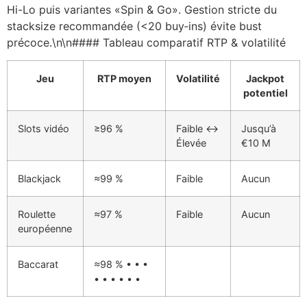
Hi-Lo puis variantes «Spin & Go». Gestion stricte du
stacksize recommandée (<20 buy‑ins) évite bust
précoce.\n\n#### Tableau comparatif RTP & volatilité
Jeu
RTP moyen
Volatilité
Jackpot
potentiel
Slots vidéo
≥96 %
Faible ↔︎
Jusqu’à
Élevée
€10 M
Blackjack
≈99 %
Faible
Aucun
Roulette
≈97 %
Faible
Aucun
européenne
Baccarat
≈98 % • • •
• • • • • •