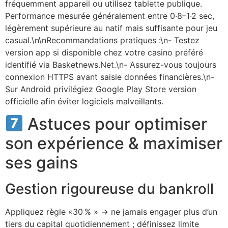
fréquemment appareil ou utilisez tablette publique.
Performance mesurée généralement entre 0·8–1·2 sec,
légèrement supérieure au natif mais suffisante pour jeu
casual.\n\nRecommandations pratiques :\n- Testez
version app si disponible chez votre casino préféré
identifié via Basketnews.Net.\n- Assurez-vous toujours
connexion HTTPS avant saisie données financières.\n-
Sur Android privilégiez Google Play Store version
officielle afin éviter logiciels malveillants.
Astuces pour optimiser
son expérience & maximiser
ses gains
Gestion rigoureuse du bankroll
Appliquez règle «30 % » → ne jamais engager plus d’un
tiers du capital quotidiennement ; définissez limite