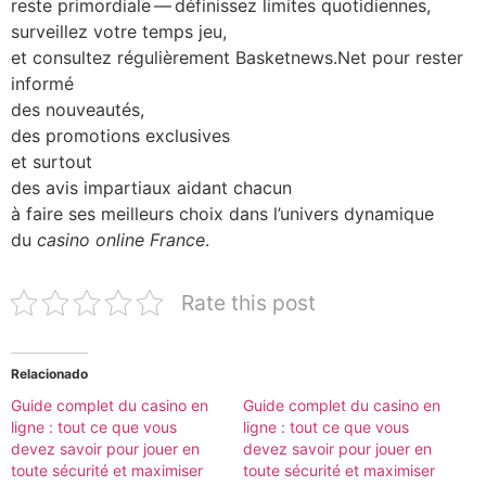
reste primordiale — définissez limites quotidiennes,
surveillez votre temps jeu,
et consultez régulièrement Basketnews.Net pour rester
informé
des nouveautés,
des promotions exclusives
et surtout
des avis impartiaux aidant chacun
à faire ses meilleurs choix dans l’univers dynamique
du
casino online France
.
Rate this post
Relacionado
Guide complet du casino en
Guide complet du casino en
ligne : tout ce que vous
ligne : tout ce que vous
devez savoir pour jouer en
devez savoir pour jouer en
toute sécurité et maximiser
toute sécurité et maximiser