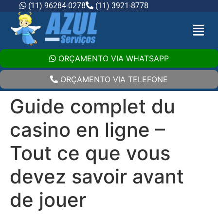
(11) 96284-0278
(11) 3921-8778
ORÇAMENTO VIA WHATSAPP
ORÇAMENTO VIA TELEFONE
Guide complet du
casino en ligne –
Tout ce que vous
devez savoir avant
de jouer