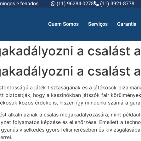
mingos e feriados
(11) 96284-0278
(11) 3921-8778
Quem Somos
Serviços
Garantia
akadályozni a csalást 
akadályozni a csalást 
csfontosságú a játék tisztaságának és a játékosok bizalm
t biztosítják, hogy a kaszinókban játszók fair körülmények
kosok közös érdeke is, hiszen így mindenki számára garant
ést alkalmaznak a csalás megakadályozására, mint például
lyzet folyamatos képzése és ellenőrzése. Emellett a technol
a gyanús viselkedés gyors felismerésében és kivizsgálásába
errel.