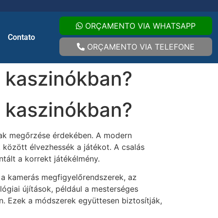
ORÇAMENTO VIA WHATSAPP
Contato
ORÇAMENTO VIA TELEFONE
a kaszinókban?
a kaszinókban?
ának megőrzése érdekében. A modern
 között élvezhessék a játékot. A csalás
ált a korrekt játékélmény.
 a kamerás megfigyelőrendszerek, az
ógiai újítások, például a mesterséges
n. Ezek a módszerek együttesen biztosítják,