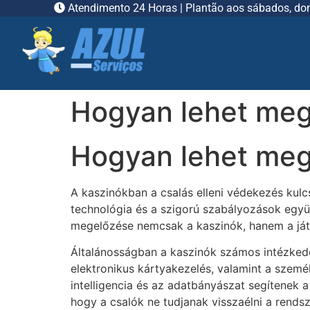
Atendimento 24 Horas | Plantão aos sábados, do
Hogyan lehet meg
Hogyan lehet meg
A kaszinókban a csalás elleni védekezés kul
technológia és a szigorú szabályozások együt
megelőzése nemcsak a kaszinók, hanem a játé
Általánosságban a kaszinók számos intézked
elektronikus kártyakezelés, valamint a szemé
intelligencia és az adatbányászat segítenek 
hogy a csalók ne tudjanak visszaélni a rendsz