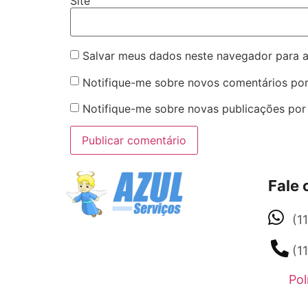
Site
Salvar meus dados neste navegador para a
Notifique-me sobre novos comentários por
Notifique-me sobre novas publicações por 
Fale
(1
(1
Pol