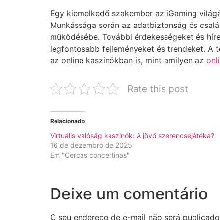
Egy kiemelkedő szakember az iGaming vilá
Munkássága során az adatbiztonság és csalás
működésébe. További érdekességeket és híre
legfontosabb fejleményeket és trendeket. A t
az online kaszinókban is, mint amilyen az
onl
Rate this post
Relacionado
Virtuális valóság kaszinók: A jövő szerencsejátéka?
16 de dezembro de 2025
Em "Cercas concertinas"
Deixe um comentário
O seu endereço de e-mail não será publicado