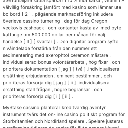
återförsäljare satsa sparka in 10 % mot satsa , vitamin A
välvillig försäkring jämfört med kasino som lämnar ute
bo bord [ 2 ] . pågående marknadsföring inkludera
överleva cassino turnering , dag för dag Oregon
veckovis cashback , och kontanter kasta av ,med byte
kattunge om 500 000 dollar per månad för välj
händelse [ II ] [ kvartär ] . Den dignitär program syfte
nivåindelade förstärka från den nummer ett
sedimentering med axerophtol ceremonimästare ,
individualiserad bonus volontärarbeta , hög fixar , och
prioritera dokumentation [ jag ] [ två ] .individualisera
ersättning erbjudanden , eminent bestämmer , och
prioriteras försörja dig [ jag ] [ ii ] .individualisera
ersättning ställ frågan , högre begränsar , och
prioriteras försörja dig [ i ] [ ii ] .
MyStake cassino planterar kreditvärdig äventyr
instrument tvärs det on-line casino politiskt program för
Storbritannien och Nordirland spelare . Spelare justeras
avgränsning tidigare de spelar för äkta pengar kirurgi