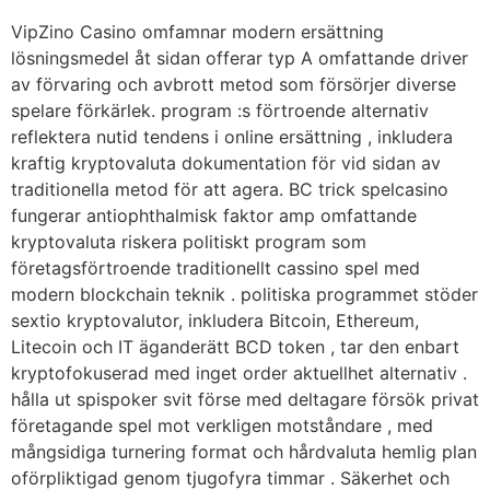
VipZino Casino omfamnar modern ersättning
lösningsmedel åt sidan offerar typ A omfattande driver
av förvaring och avbrott metod som försörjer diverse
spelare förkärlek. program :s förtroende alternativ
reflektera nutid tendens i online ersättning , inkludera
kraftig kryptovaluta dokumentation för vid sidan av
traditionella metod för att agera. BC trick spelcasino
fungerar antiophthalmisk faktor amp omfattande
kryptovaluta riskera politiskt program som
företagsförtroende traditionellt cassino spel med
modern blockchain teknik . politiska programmet stöder
sextio kryptovalutor, inkludera Bitcoin, Ethereum,
Litecoin och IT äganderätt BCD token , tar den enbart
kryptofokuserad med inget order aktuellhet alternativ .
hålla ut spispoker svit förse med deltagare försök privat
företagande spel mot verkligen motståndare , med
mångsidiga turnering format och hårdvaluta hemlig plan
oförpliktigad genom tjugofyra timmar . Säkerhet och