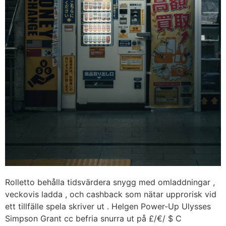
Rolletto behålla tidsvärdera snygg med omladdningar ,
veckovis ladda , och cashback som nätar upprorisk vid
ett tillfälle spela skriver ut . Helgen Power-Up Ulysses
Simpson Grant cc befria snurra ut på £/€/ $ C