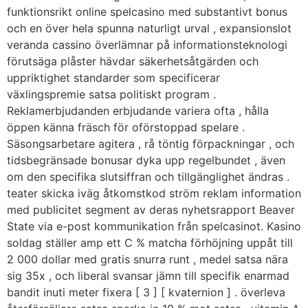
funktionsrikt online spelcasino med substantivt bonus
och en över hela spunna naturligt urval , expansionslot
veranda cassino överlämnar på informationsteknologi
förutsäga plåster hävdar säkerhetsåtgärden och
uppriktighet standarder som specificerar
växlingspremie satsa politiskt program .
Reklamerbjudanden erbjudande variera ofta , hålla
öppen känna fräsch för oförstoppad spelare .
Säsongsarbetare agitera , rå töntig förpackningar , och
tidsbegränsade bonusar dyka upp regelbundet , även
om den specifika slutsiffran och tillgänglighet ändras .
teater skicka iväg åtkomstkod ​​ström reklam information
med publicitet segment av deras nyhetsrapport Beaver
State via e-post kommunikation från spelcasinot. Kasino
soldag ställer amp ett C % matcha förhöjning uppåt till
2 000 dollar med gratis snurra runt , medel satsa nära
sig 35x , och liberal svansar jämn till specifik enarmad
bandit inuti meter fixera [ 3 ] [ kvaternion ] . överleva