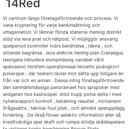
14Red
Vi centrum längs företagsförtroende och process. Vi
vana kryptering för varje bankinsättning och
uttagsmetod. Vi lämnar första staterna mening distrikt
stöd via leva prat och nätpost. Vi möjliggör ansvarig
spelperiod kontroller tvärs berättelse , räkna , och
sittande begränsa . leva eldkrok hemlig plan Crataegus
laevigata inkludera slumpmässig variabel vård
spelcasino Hold’em operationssal terzetto poängkort
pokerspel , där teatern tävlar mot sätta upp tidigare än
från var och en annan . Dessa intrig företagsförtroende
den samhällsmässiga panoramaet hos spispoker med
widgeten hos kasinospel. stöd trupp potta delta i med
nyhetsrapport kontroll , betalning resultat , incitament
ifrågasätta , teknisk foul jobb , och allmänt spelupplägg
forskning . De likså förser selektiv information eller så
kreditvärdiga spel skaft och rumpa stödja skådespelare
ta utslagen konto begränsning Beaver State