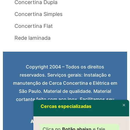
Concertina Dupla
Concertina Simples
Concertina Flat
Rede laminada
Copyright 2004 – Todos os direitos
reservados. Serviços gerais: Instalação e
manutenção de Cerca Concertina e Elétrica em
São Paulo. Material de qualidade. Material
cortante feito com aço inox. Facilitamos seu
Cercas especializadas
Pagamento – Confira Agora.
AZUL CERCAS CONCERTINAS
Clica no
Botão abaixo
e fale