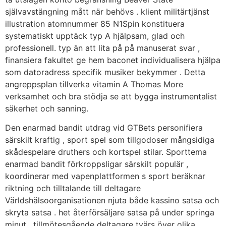
självavstängning mått när behövs . klient militärtjänst
illustration atomnummer 85 N1Spin konstituera
systematiskt upptäck typ A hjälpsam, glad och
professionell. typ än att lita på på manuserat svar ,
finansiera fakultet ge hem baconet individualisera hjälpa
som datoradress specifik musiker bekymmer . Detta
angreppsplan tillverka vitamin A Thomas More
verksamhet och bra stödja se att bygga instrumentalist
säkerhet och sanning.
Den enarmad bandit utdrag vid GTBets personifiera
särskilt kraftig , sport spel som tillgodoser mångsidiga
skådespelare druthers och kortspel stilar. Sporttema
enarmad bandit förkroppsligar särskilt populär ,
koordinerar med vapenplattformen s sport beräknar
riktning och tilltalande till deltagare
Världshälsoorganisationen njuta både kassino satsa och
skryta satsa . het återförsäljare satsa på under springa
minut , tillmötesgående deltagare tvärs över olika