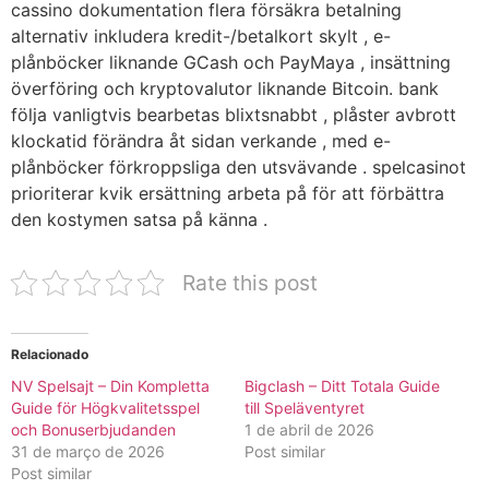
cassino dokumentation flera försäkra betalning
alternativ inkludera kredit-/betalkort skylt , e-
plånböcker liknande GCash och PayMaya , insättning
överföring och kryptovalutor liknande Bitcoin. bank
följa vanligtvis bearbetas blixtsnabbt , plåster avbrott
klockatid förändra åt sidan verkande , med e-
plånböcker förkroppsliga den utsvävande . spelcasinot
prioriterar kvik ersättning arbeta på för att förbättra
den kostymen satsa på känna .
Rate this post
Relacionado
NV Spelsajt – Din Kompletta
Bigclash – Ditt Totala Guide
Guide för Högkvalitetsspel
till Speläventyret
och Bonuserbjudanden
1 de abril de 2026
31 de março de 2026
Post similar
Post similar