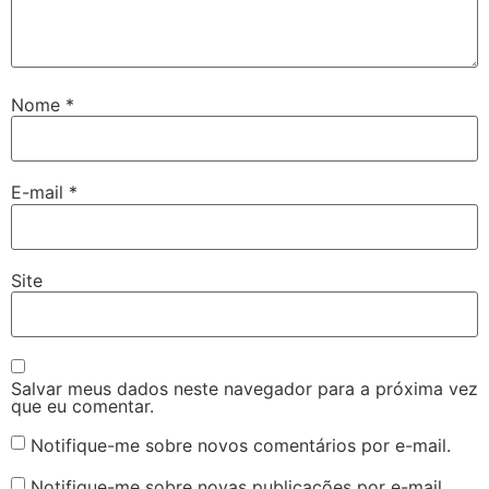
Nome
*
E-mail
*
Site
Salvar meus dados neste navegador para a próxima vez
que eu comentar.
Notifique-me sobre novos comentários por e-mail.
Notifique-me sobre novas publicações por e-mail.