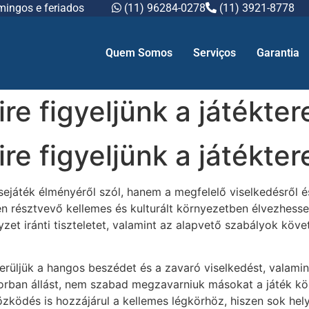
mingos e feriados
(11) 96284-0278
(11) 3921-8778
Quem Somos
Serviços
Garantia
ire figyeljünk a játékt
ire figyeljünk a játékt
áték élményéről szól, hanem a megfelelő viselkedésről és a 
 résztvevő kellemes és kulturált környezetben élvezhesse 
et iránti tiszteletet, valamint az alapvető szabályok köve
rüljük a hangos beszédet és a zavaró viselkedést, valamint
 sorban állást, nem szabad megzavarniuk másokat a játék kö
özködés is hozzájárul a kellemes légkörhöz, hiszen sok hel