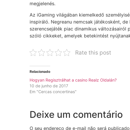
megjelenés.
Az iGaming világában kiemelkedő személyisé
inspiráló. Negreanu nemcsak játékosként, de 
szerencsejáték piac dinamikus változásairól p
szóló cikkeket, amelyek betekintést nyújtanak
Rate this post
Relacionado
Hogyan Regisztrálhat a casino Realz Oldalán?
10 de junho de 2017
Em "Cercas concertinas"
Deixe um comentário
O seu endereço de e-mail não será publicado