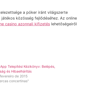
ötelezettsége a póker iránt világszerte
 játékos közösség fejlődéséhez. Az online
ine casino azonnali kifizetés
lehetőségeiről
App Telepítési Kézikönyv: Belépés,
ság és Hibaelhárítás
fevereiro de 2015
ercas concertinas"