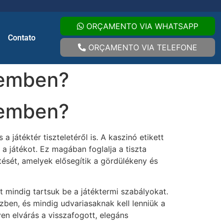
ORÇAMENTO VIA WHATSAPP
Contato
ORÇAMENTO VIA TELEFONE
eremben?
eremben?
játéktér tiszteletéről is. A kaszinó etikett
a játékot. Ez magában foglalja a tiszta
tését, amelyek elősegítik a gördülékeny és
 mindig tartsuk be a játéktermi szabályokat.
zben, és mindig udvariasaknak kell lenniük a
yen elvárás a visszafogott, elegáns