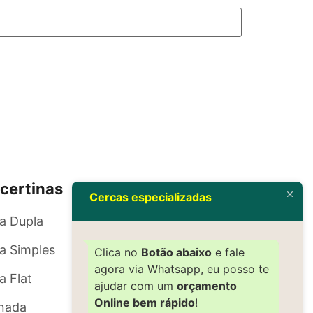
certinas
Cercas especializadas
a Dupla
a Simples
Clica no
Botão abaixo
e fale
agora via Whatsapp, eu posso te
a Flat
ajudar com um
orçamento
Online bem rápido
!
nada