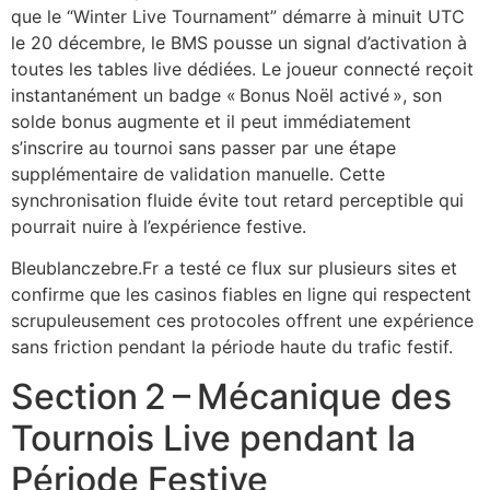
que le “Winter Live Tournament” démarre à minuit UTC
le 20 décembre, le BMS pousse un signal d’activation à
toutes les tables live dédiées. Le joueur connecté reçoit
instantanément un badge « Bonus Noël activé », son
solde bonus augmente et il peut immédiatement
s’inscrire au tournoi sans passer par une étape
supplémentaire de validation manuelle. Cette
synchronisation fluide évite tout retard perceptible qui
pourrait nuire à l’expérience festive.
Bleublanczebre.Fr a testé ce flux sur plusieurs sites et
confirme que les casinos fiables en ligne qui respectent
scrupuleusement ces protocoles offrent une expérience
sans friction pendant la période haute du trafic festif.
Section 2 – Mécanique des
Tournois Live pendant la
Période Festive