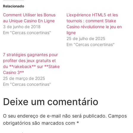
Relacionado
Comment Utiliser les Bonus
L’expérience HTML5 et les
au Unique Casino En Ligne
tournois : comment Stake
3 de junho de 2018
Casino révolutionne le jeu en
Em "Cercas concertinas"
ligne
25 de julho de 2025
Em "Cercas concertinas"
7 stratégies gagnantes pour
profiter des jeux gratuits et
du **rakeback** sur **Stake
Casino 3**
25 de março de 2025
Em "Cercas concertinas"
Deixe um comentário
O seu endereço de e-mail não será publicado.
Campos
obrigatórios são marcados com
*