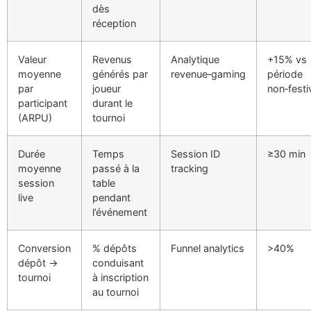
dès
réception
Valeur
Revenus
Analytique
+15% vs
moyenne
générés par
revenue‑gaming
période
par
joueur
non‑festi
participant
durant le
(ARPU)
tournoi
Durée
Temps
Session ID
≥30 min
moyenne
passé à la
tracking
session
table
live
pendant
l’événement
Conversion
% dépôts
Funnel analytics
>40%
dépôt →
conduisant
tournoi
à inscription
au tournoi