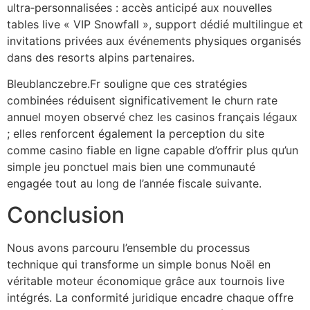
ultra‑personnalisées : accès anticipé aux nouvelles
tables live « VIP Snowfall », support dédié multilingue et
invitations privées aux événements physiques organisés
dans des resorts alpins partenaires.
Bleublanczebre.Fr souligne que ces stratégies
combinées réduisent significativement le churn rate
annuel moyen observé chez les casinos français légaux
; elles renforcent également la perception du site
comme casino fiable en ligne capable d’offrir plus qu’un
simple jeu ponctuel mais bien une communauté
engagée tout au long de l’année fiscale suivante.
Conclusion
Nous avons parcouru l’ensemble du processus
technique qui transforme un simple bonus Noël en
véritable moteur économique grâce aux tournois live
intégrés. La conformité juridique encadre chaque offre