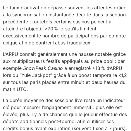
Le taux d’activation dépasse souvent les attentes grâce
à la synchronisation instantanée décrite dans la section
précédente ; toutefois certains casinos peinent à
atteindre l’objectif >70 % lorsqu’ils limitent
excessivement le nombre de participations par compte
unique afin de contrer l’abus frauduleux.
L’ARPU connaît généralement une hausse notable grâce
aux multiplicateurs festifs appliqués au prize pool : par
exemple
SnowPeak Casino
a enregistré +18 % d’ARPU
lors du “Yule Jackpot” grâce à un boost temporaire x1,2
sur tous les paris placés entre minuit et deux heures du
matin UTC.
La durée moyenne des sessions live reste un indicateur
clé pour mesurer l’engagement immersif : plus elle est
élevée, plus il y a de chances que le joueur effectue des
dépôts additionnels post‑tournoi afin d’utiliser ses
crédits bonus avant expiration (souvent fixée à 7 jours).