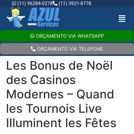
(11) 96284-0278
(11) 3921-8778
ORÇAMENTO VIA WHATSAPP
ORÇAMENTO VIA TELEFONE
Les Bonus de Noël
des Casinos
Modernes – Quand
les Tournois Live
Illuminent les Fêtes