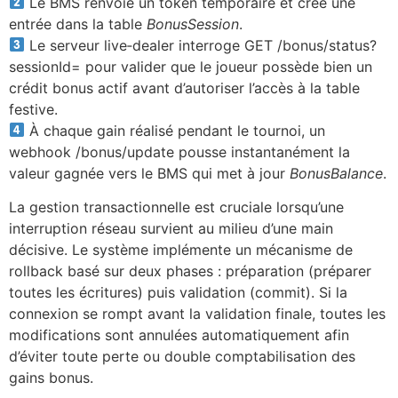
Le BMS renvoie un token temporaire et crée une
entrée dans la table
BonusSession
.
Le serveur live‑dealer interroge GET /bonus/status?
sessionId= pour valider que le joueur possède bien un
crédit bonus actif avant d’autoriser l’accès à la table
festive.
À chaque gain réalisé pendant le tournoi, un
webhook /bonus/update pousse instantanément la
valeur gagnée vers le BMS qui met à jour
BonusBalance
.
La gestion transactionnelle est cruciale lorsqu’une
interruption réseau survient au milieu d’une main
décisive. Le système implémente un mécanisme de
rollback basé sur deux phases : préparation (préparer
toutes les écritures) puis validation (commit). Si la
connexion se rompt avant la validation finale, toutes les
modifications sont annulées automatiquement afin
d’éviter toute perte ou double comptabilisation des
gains bonus.