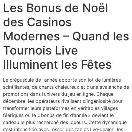
Les Bonus de Noël
des Casinos
Modernes – Quand les
Tournois Live
Illuminent les Fêtes
Le crépuscule de l’année apporte son lot de lumières
scintillantes, de chants chaleureux et d’une avalanche de
promotions dans l’univers du jeu en ligne. Chaque
décembre, les opérateurs rivalisent d’ingéniosité pour
transformer leurs plateformes en véritables villages
féériques où le « bonus de fin d’année » devient le
cadeau le plus recherché des joueurs. Cette dynamique
s’est intensifiée avec l’essor des tables live‑dealer : les