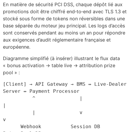
En matière de sécurité PCI DSS, chaque dépôt lié aux
promotions doit être chiffré end‑to‑end avec TLS 1.3 et
stocké sous forme de tokens non réversibles dans une
base séparée du moteur jeu principal. Les logs d’accès
sont conservés pendant au moins un an pour répondre
aux exigences d’audit réglementaire française et
européenne.
Diagramme simplifié (à insérer) illustrant le flux data
« bonus activation → table live → attribution prize
pool » :
[Client] → API Gateway → BMS ↔ Live‑Dealer 
Server ↔ Payment Processor

          ^               |                     
|

          |               v                     
v

      Webhook          Session DB           