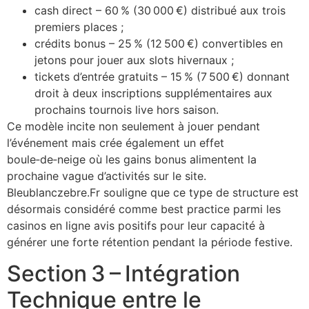
cash direct – 60 % (30 000 €) distribué aux trois
premiers places ;
crédits bonus – 25 % (12 500 €) convertibles en
jetons pour jouer aux slots hivernaux ;
tickets d’entrée gratuits – 15 % (7 500 €) donnant
droit à deux inscriptions supplémentaires aux
prochains tournois live hors saison.
Ce modèle incite non seulement à jouer pendant
l’événement mais crée également un effet
boule‑de‑neige où les gains bonus alimentent la
prochaine vague d’activités sur le site.
Bleublanczebre.Fr souligne que ce type de structure est
désormais considéré comme best practice parmi les
casinos en ligne avis positifs pour leur capacité à
générer une forte rétention pendant la période festive.
Section 3 – Intégration
Technique entre le