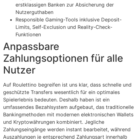
erstklassigen Banken zur Absicherung der
Nutzerguthaben
Responsible Gaming-Tools inklusive Deposit-
Limits, Self-Exclusion und Reality-Check-
Funktionen
Anpassbare
Zahlungsoptionen für alle
Nutzer
Auf Roulettino begreifen ist uns klar, dass schnelle und
geschützte Transfers wesentlich für ein optimales
Spielerlebnis bedeuten. Deshalb haben ist ein
umfassendes Bezahlsystem aufgebaut, das traditionelle
Bankingmethoden mit modernen elektronischen Wallets
und Kryptowährungen kombiniert. Jegliche
Zahlungseingänge werden instant bearbeitet, während
Auszahlungen je entsprechend Zahlungsart innerhalb