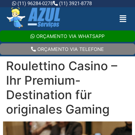
(11) 96284-0278
(11) 3921-8778
ORÇAMENTO VIA WHATSAPP
ORÇAMENTO VIA TELEFONE
Roulettino Casino –
Ihr Premium-
Destination für
originales Gaming