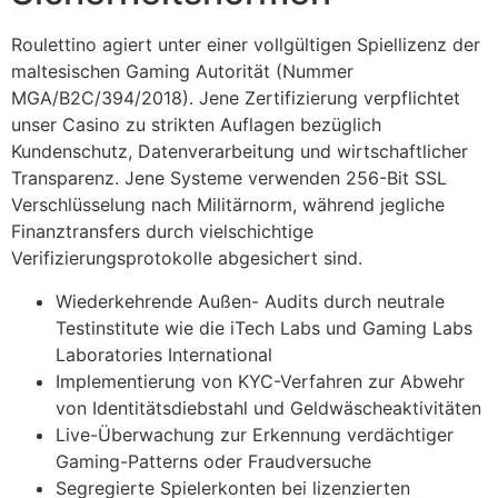
Roulettino agiert unter einer vollgültigen Spiellizenz der
maltesischen Gaming Autorität (Nummer
MGA/B2C/394/2018). Jene Zertifizierung verpflichtet
unser Casino zu strikten Auflagen bezüglich
Kundenschutz, Datenverarbeitung und wirtschaftlicher
Transparenz. Jene Systeme verwenden 256-Bit SSL
Verschlüsselung nach Militärnorm, während jegliche
Finanztransfers durch vielschichtige
Verifizierungsprotokolle abgesichert sind.
Wiederkehrende Außen- Audits durch neutrale
Testinstitute wie die iTech Labs und Gaming Labs
Laboratories International
Implementierung von KYC-Verfahren zur Abwehr
von Identitätsdiebstahl und Geldwäscheaktivitäten
Live-Überwachung zur Erkennung verdächtiger
Gaming-Patterns oder Fraudversuche
Segregierte Spielerkonten bei lizenzierten