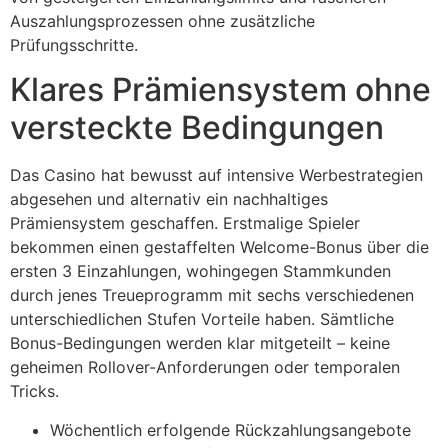
Auszahlungsprozessen ohne zusätzliche
Prüfungsschritte.
Klares Prämiensystem ohne
versteckte Bedingungen
Das Casino hat bewusst auf intensive Werbestrategien
abgesehen und alternativ ein nachhaltiges
Prämiensystem geschaffen. Erstmalige Spieler
bekommen einen gestaffelten Welcome-Bonus über die
ersten 3 Einzahlungen, wohingegen Stammkunden
durch jenes Treueprogramm mit sechs verschiedenen
unterschiedlichen Stufen Vorteile haben. Sämtliche
Bonus-Bedingungen werden klar mitgeteilt – keine
geheimen Rollover-Anforderungen oder temporalen
Tricks.
Wöchentlich erfolgende Rückzahlungsangebote