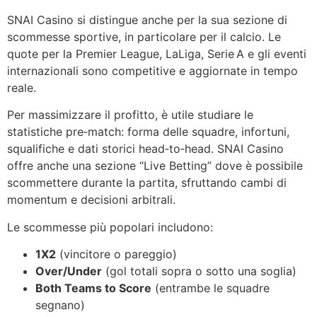
SNAI Casino si distingue anche per la sua sezione di
scommesse sportive, in particolare per il calcio. Le
quote per la Premier League, LaLiga, Serie A e gli eventi
internazionali sono competitive e aggiornate in tempo
reale.
Per massimizzare il profitto, è utile studiare le
statistiche pre‑match: forma delle squadre, infortuni,
squalifiche e dati storici head‑to‑head. SNAI Casino
offre anche una sezione “Live Betting” dove è possibile
scommettere durante la partita, sfruttando cambi di
momentum e decisioni arbitrali.
Le scommesse più popolari includono:
1X2
(vincitore o pareggio)
Over/Under
(gol totali sopra o sotto una soglia)
Both Teams to Score
(entrambe le squadre
segnano)