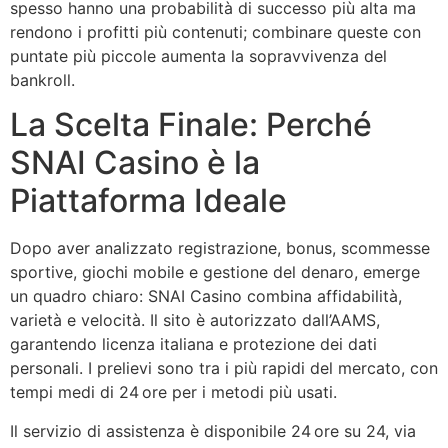
spesso hanno una probabilità di successo più alta ma
rendono i profitti più contenuti; combinare queste con
puntate più piccole aumenta la sopravvivenza del
bankroll.
La Scelta Finale: Perché
SNAI Casino è la
Piattaforma Ideale
Dopo aver analizzato registrazione, bonus, scommesse
sportive, giochi mobile e gestione del denaro, emerge
un quadro chiaro: SNAI Casino combina affidabilità,
varietà e velocità. Il sito è autorizzato dall’AAMS,
garantendo licenza italiana e protezione dei dati
personali. I prelievi sono tra i più rapidi del mercato, con
tempi medi di 24 ore per i metodi più usati.
Il servizio di assistenza è disponibile 24 ore su 24, via