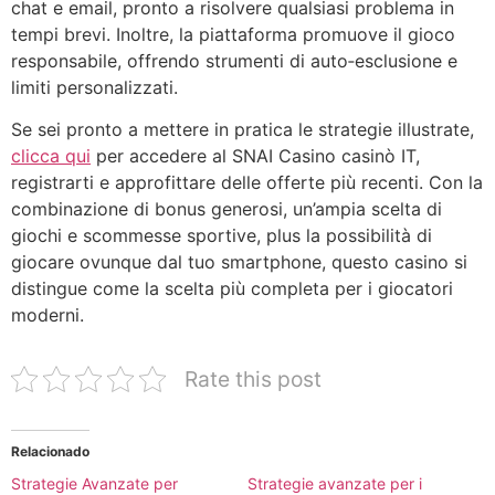
chat e email, pronto a risolvere qualsiasi problema in
tempi brevi. Inoltre, la piattaforma promuove il gioco
responsabile, offrendo strumenti di auto‑esclusione e
limiti personalizzati.
Se sei pronto a mettere in pratica le strategie illustrate,
clicca qui
per accedere al SNAI Casino casinò IT,
registrarti e approfittare delle offerte più recenti. Con la
combinazione di bonus generosi, un’ampia scelta di
giochi e scommesse sportive, plus la possibilità di
giocare ovunque dal tuo smartphone, questo casino si
distingue come la scelta più completa per i giocatori
moderni.
Rate this post
Relacionado
Strategie Avanzate per
Strategie avanzate per i