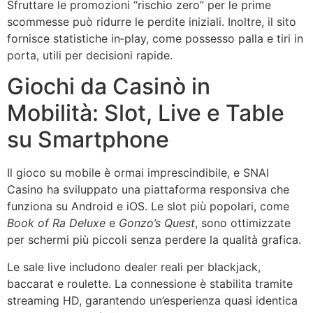
Sfruttare le promozioni “rischio zero” per le prime
scommesse può ridurre le perdite iniziali. Inoltre, il sito
fornisce statistiche in‑play, come possesso palla e tiri in
porta, utili per decisioni rapide.
Giochi da Casinò in
Mobilità: Slot, Live e Table
su Smartphone
Il gioco su mobile è ormai imprescindibile, e SNAI
Casino ha sviluppato una piattaforma responsiva che
funziona su Android e iOS. Le slot più popolari, come
Book of Ra Deluxe
e
Gonzo’s Quest
, sono ottimizzate
per schermi più piccoli senza perdere la qualità grafica.
Le sale live includono dealer reali per blackjack,
baccarat e roulette. La connessione è stabilita tramite
streaming HD, garantendo un’esperienza quasi identica