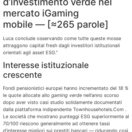
d’investimento verde nel
mercato iGaming
mobile — [≈265 parole]
Luca conclude osservando come tutte queste mosse
attraggono capital fresh dagli investitori istituzionali
orientati agli asset ESG.”
Interesse istituzionale
crescente
Fondi pensionistici europei hanno incrementato del
18 %
le quote allocate allo
gaming verde
nell’anno scorso
dopo aver visto casi studio solidamente documentati
dalla piattaforma indipendente Townhousehotels.Com .
Le società che mostrano punteggi ESG superiormente al
70/100
riescono generalmente ad ottenere tassi
d’interesse migliori sui prestiti bancari — riducendo così