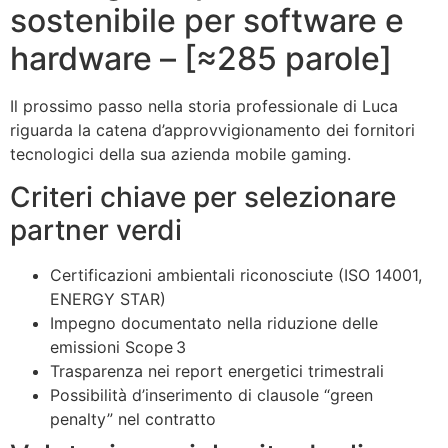
sostenibile per software e
hardware – [≈285 parole]
Il prossimo passo nella storia professionale di Luca
riguarda la catena d’approvvigionamento dei fornitori
tecnologici della sua azienda mobile gaming.
Criteri chiave per selezionare
partner verdi
Certificazioni ambientali riconosciute (ISO 14001,
ENERGY STAR)
Impegno documentato nella riduzione delle
emissioni Scope 3
Trasparenza nei report energetici trimestrali
Possibilità d’inserimento di clausole “green
penalty” nel contratto