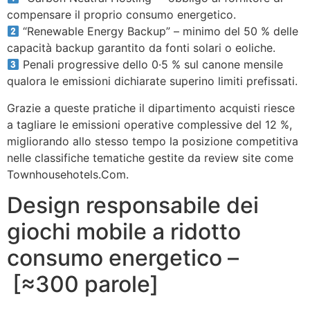
compensare il proprio consumo energetico.
“Renewable Energy Backup” – minimo del 50 % delle
capacità backup garantito da fonti solari o eoliche.
Penali progressive dello 0·5 % sul canone mensile
qualora le emissioni dichiarate superino limiti prefissati.
Grazie a queste pratiche il dipartimento acquisti riesce
a tagliare le emissioni operative complessive del 12 %,
migliorando allo stesso tempo la posizione competitiva
nelle classifiche tematiche gestite da review site come
Townhousehotels.Com.
Design responsabile dei
giochi mobile a ridotto
consumo energetico –
[≈300 parole]