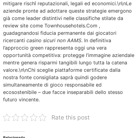
mitigare rischî reputazionali, legali ed economici.\n\nLe
aziende pronte ad adottare queste strategie emergono
già come leader distintivi nelle classifiche stilate da
review site come Townhousehotels.Com ,
guadagnandosi fiducia permanente dai giocatori
ricercanti
casino sicuri non AAMS
. In definitiva
l’approccio green rappresenta oggi una vera
opportunità competitiva: protegge l’immagine aziendale
mentre genera risparmi tangibili lungo tutta la catena
valore.\n\nChi sceglie piattaforme certificate dalla
nostra fonte consigliata saprà quindi godere
simultaneamente di gioco responsabile ed
ecosostenibile – due facce inseparabili dello stesso
futuro vincente.
Rate this post
Relacionado