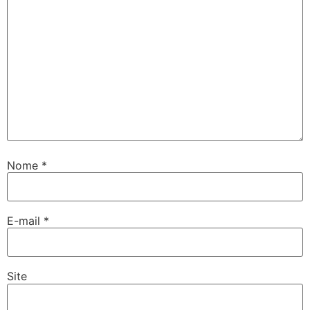
Nome
*
E-mail
*
Site