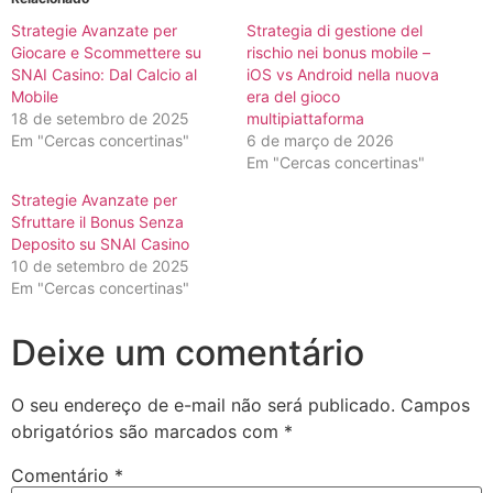
Strategie Avanzate per
Strategia di gestione del
Giocare e Scommettere su
rischio nei bonus mobile –
SNAI Casino: Dal Calcio al
iOS vs Android nella nuova
Mobile
era del gioco
18 de setembro de 2025
multipiattaforma
Em "Cercas concertinas"
6 de março de 2026
Em "Cercas concertinas"
Strategie Avanzate per
Sfruttare il Bonus Senza
Deposito su SNAI Casino
10 de setembro de 2025
Em "Cercas concertinas"
Deixe um comentário
O seu endereço de e-mail não será publicado.
Campos
obrigatórios são marcados com
*
Comentário
*