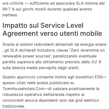
ore critiche — sufficiente ad assicurare SLA minima del
99·7 % sui giochi mobili durante qualsiasi evento
inatteso.
Impatto sul Service Level
Agreement verso utenti mobile
Grazie ai sistemi redondanti alimentati da energia solare
, gli SLA dichiarati includono clause “Zero downtime on
renewable power sources”, penalizzando eventuale
perdita superiore allo slittamento previsto dello
0·2 %
sulla latenza media percepita dagli utenti.
Questo approccio consente inoltre agli investitori ESG—
spesso citati nelle analisi pubblicate su
Townhousehotels.Com—di valutare positivamente la
robustezza operativa dell’azienda rispetto ai
concorrenti ancora dipendenti solo dal grid elettrico
tradizionale.