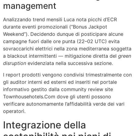
management
Analizzando trend mensili Luca nota picchi d’ECR
durante eventi promozionali (“Bonus Jackpot
Weekend”). Decidendo dunque di posticipare alcune
campagne fuori dalle ore punta (22–02 UTC) evita
sovraccarichi elettrici nella zona mediterranea soggetta
a blackout intermittenti — mitigazione diretta del
green
disruption
evidenziata nella successiva sezione.
I report prodotti vengono condivisi trimestralmente con
gli auditor interni ed esterni ed inseriti nel portale
informativo gestito dalla community review site
Townhousehotels.Com dove gli utenti possono
verificare autonomamente l’affidabilità verde dei vari
operator​ì.
Integrazione della