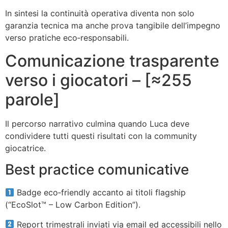
In sintesi la continuità operativa diventa non solo
garanzia tecnica ma anche prova tangibile dell’impegno
verso pratiche eco‐responsabili.
Comunicazione trasparente
verso i giocatori – [≈255
parole]
Il percorso narrativo culmina quando Luca deve
condividere tutti questi risultati con la community
giocatrice.
Best practice comunicative
Badge eco‑friendly accanto ai titoli flagship
(“EcoSlot™ – Low Carbon Edition”).
Report trimestrali inviati via email ed accessibili nello