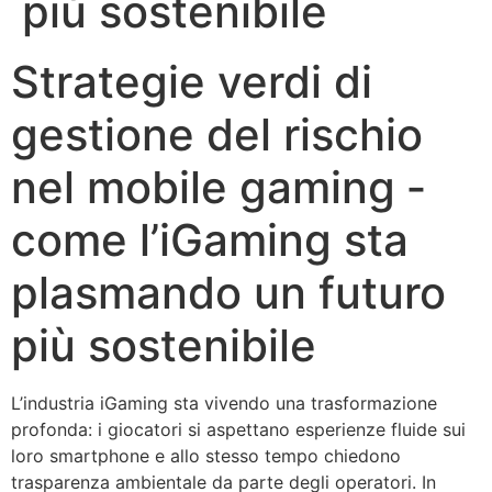
più sostenibile
Strategie verdi di
gestione del rischio
nel mobile gaming ‑
come l’iGaming sta
plasmando un futuro
più sostenibile
L’industria iGaming sta vivendo una trasformazione
profonda: i giocatori si aspettano esperienze fluide sui
loro smartphone e allo stesso tempo chiedono
trasparenza ambientale da parte degli operatori. In