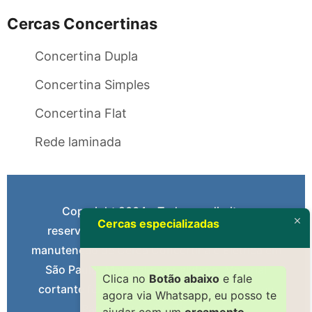
Cercas Concertinas
Concertina Dupla
Concertina Simples
Concertina Flat
Rede laminada
Copyright 2004 – Todos os direitos
Cercas especializadas
reservados. Serviços gerais: Instalação e
manutenção de Cerca Concertina e Elétrica em
São Paulo. Material de qualidade. Material
Clica no
Botão abaixo
e fale
cortante feito com aço inox. Facilitamos seu
agora via Whatsapp, eu posso te
Pagamento – Confira Agora.