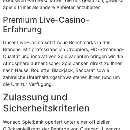
exklusiven Partnerschaften, die uns gestatten, gewisse
Spiele früher als andere Anbieter anzubieten.
Premium Live-Casino-
Erfahrung
Unser Live-Casino setzt neue Benchmarks in der
Branche. Mit professionellen Croupiers, HD-Streaming-
Qualität und innovativen Spielvarianten bringen wir die
Atmosphäre authentischer Spielbanken direkt zu Ihnen
nach Hause. Roulette, Blackjack, Baccarat sowie
zahlreiche Unterhaltungsshows stehen Ihnen rund um
die Uhr zur Verfügung.
Zulassung und
Sicherheitskriterien
Wonaco Spielbank operiert unter einer offiziellen
Glücksspiellizenz der Behörde von Curaçao (Lizenznr.