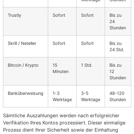
Trustly
Sofort
Sofort
Bis zu
24
Stunden
Skrill / Neteller
Sofort
Sofort
Bis zu
24 Std.
Bitcoin / Krypto
15
1 Std.
Bis zu
Minuten
12
Stunden
Banküberweisung
1-3
3-5
48-120
Werktage
Werktage
Stunden
Sämtliche Auszahlungen werden nach erfolgreicher
Verifikation Ihres Kontos prozessiert. Dieser einmalige
Prozess dient Ihrer Sicherheit sowie der Einhaltung