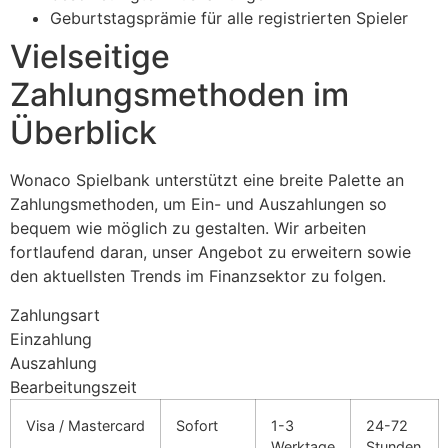
Geburtstagsprämie für alle registrierten Spieler
Vielseitige
Zahlungsmethoden im
Überblick
Wonaco Spielbank unterstützt eine breite Palette an
Zahlungsmethoden, um Ein- und Auszahlungen so
bequem wie möglich zu gestalten. Wir arbeiten
fortlaufend daran, unser Angebot zu erweitern sowie
den aktuellsten Trends im Finanzsektor zu folgen.
Zahlungsart
Einzahlung
Auszahlung
Bearbeitungszeit
Visa / Mastercard
Sofort
1-3
24-72
Werktage
Stunden