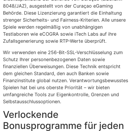
8048/JAZ), ausgestellt von der Curaçao eGaming
Behörde. Diese Lizenzierung garantiert die Einhaltung
strenger Sicherheits- und Fairness-Kriterien. Alle unsere
Spiele werden regelmäßig von unabhängigen
Testlaboren wie eCOGRA sowie iTech Labs auf ihre
Zufallsgenerierung sowie RTP-Werte überprüft.
Wir verwenden eine 256-Bit-SSL-Verschlüsselung zum
Schutz Ihrer personenbezogenen Daten sowie
finanziellen Überweisungen. Diese Technik entspricht
dem gleichen Standard, den auch Banken sowie
Finanzinstitute global nutzen. Verantwortungsbewusstes
Spielen hat bei uns oberste Priorität – wir bieten
umfangreiche Tools zur Eigenkontrolle, Grenzen und
Selbstausschlussoptionen.
Verlockende
Bonusprogramme für jeden